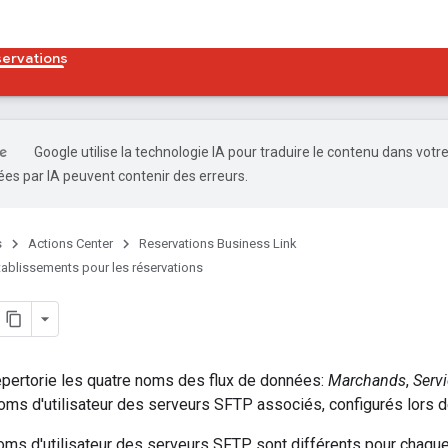
servations
Google utilise la technologie IA pour traduire le contenu dans votr
es par IA peuvent contenir des erreurs.
s
Actions Center
Reservations Business Link
tablissements pour les réservations
répertorie les quatre noms des flux de données:
Marchands
,
Serv
ms d'utilisateur des serveurs SFTP associés, configurés lors de
oms d'utilisateur des serveurs SFTP sont différents pour chaqu