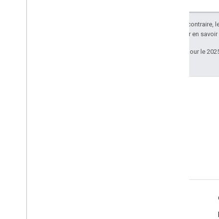
Sauf indication contraire, 
Apache 2.0
. Pour en savoir
Dernière mise à jour le 202
Infos produits
Conditions d'utilisation