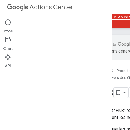
Actions Center
Actions Center
Lien vers des établissements pour les ré
Infos
Chat
traductions généré
Présentation et conditions d'éligibilité
Règles
API
Accueil
Produit
Procédure d'intégration
Lien vers des é
Références et exemples
Modules complémentaires
Flux
portail des partenaires
Aperçu
Catalogue
L'onglet "Flux" 
Configuration et tests
également les no
Configuration de SSH
Configuration des marques
Notez que les n