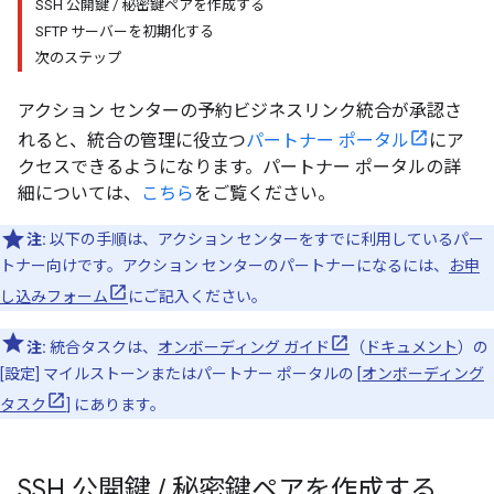
SSH 公開鍵 / 秘密鍵ペアを作成する
SFTP サーバーを初期化する
次のステップ
アクション センターの予約ビジネスリンク統合が承認さ
れると、統合の管理に役立つ
パートナー ポータル
にア
クセスできるようになります。パートナー ポータルの詳
細については、
こちら
をご覧ください。
注:
以下の手順は、アクション センターをすでに利用しているパー
トナー向けです。アクション センターのパートナーになるには、
お申
し込みフォーム
にご記入ください。
注:
統合タスクは、
オンボーディング ガイド
（
ドキュメント
）の
[設定] マイルストーンまたはパートナー ポータルの [
オンボーディング
タスク
] にあります。
SSH 公開鍵
/
秘密鍵ペアを作成する