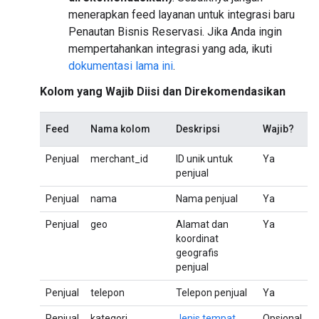
menerapkan feed layanan untuk integrasi baru
Penautan Bisnis Reservasi. Jika Anda ingin
mempertahankan integrasi yang ada, ikuti
dokumentasi lama ini
.
Kolom yang Wajib Diisi dan Direkomendasikan
Feed
Nama kolom
Deskripsi
Wajib?
Penjual
merchant_id
ID unik untuk
Ya
penjual
Penjual
nama
Nama penjual
Ya
Penjual
geo
Alamat dan
Ya
koordinat
geografis
penjual
Penjual
telepon
Telepon penjual
Ya
Penjual
kategori
Jenis tempat
Opsional