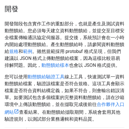
開發
開發階段包含實作工作的重點部分，也就是產生及測試資料
動態饋給。您必須每天建立資料動態饋給，並提交至目標安
全檔案傳輸通訊協定伺服器。提交後，系統預計會在一小時
內開始處理動態饋給。產生動態饋給時，請參閱資料動態饋
給
規格
和
範例
。雖然規範採用 protobuf 格式呈現，但我們
建議以 JSON 格式上傳動態饋給檔案，因為這樣比較容易
排解問題。因此，
動態饋給樣本
也會以 JSON 格式提供。
您可以使用
動態饋給驗證工具
線上工具，快速測試單一資料
動態饋給檔案，驗證該檔案是否符合規格。這項工具會顯示
檔案是否符合資料結構定義，如果不符合，則會輸出錯誤清
單。如要測試包含多個檔案的完整資料動態饋給，請在沙箱
環境中上傳該動態饋給，並在擷取完成後前往
合作夥伴入口
網站
查看結果。在動態饋給擷取期間，系統會套用其他
驗證規則，以測試部分業務邏輯和資料品質。