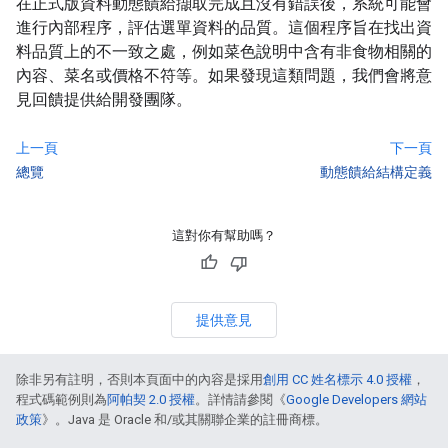
在正式版資料動態饋給擷取完成且沒有錯誤後，系統可能會
進行內部程序，評估選單資料的品質。這個程序旨在找出資
料品質上的不一致之處，例如菜色說明中含有非食物相關的
內容、菜名或價格不符等。如果發現這類問題，我們會將意
見回饋提供給開發團隊。
上一頁
下一頁
總覽
動態饋給結構定義
這對你有幫助嗎？
提供意見
除非另有註明，否則本頁面中的內容是採用
創用 CC 姓名標示 4.0 授權
，
程式碼範例則為
阿帕契 2.0 授權
。詳情請參閱《
Google Developers 網站
政策
》。Java 是 Oracle 和/或其關聯企業的註冊商標。