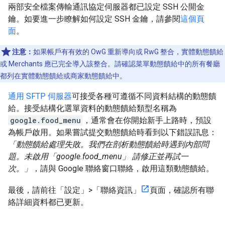
兩部安全檔案傳輸通訊協定伺服器都已設定 SSH 公開金
鑰。如要進一步瞭解如何設定 SSH 金鑰，請參閱
這個頁
面
。
注意：
如果帳戶有有效的 OwG 重新導向或 RwG 整合，實體動態饋給
或 Merchants 應已完全導入該整合。請確認菜單動態饋給中的所有餐廳
都列在實體動態饋給或商家動態饋給中。
通用 SFTP 伺服器
可接受各種可遵循不同資料結構的動態饋
給。接受結構化選單資料的動態饋給類型名稱為
google.food_menu
，通常會在你開始新手上路時，預設
為帳戶啟用。如果嘗試提交動態饋給時看到以下錯誤訊息：
「動態饋給處理失敗。我們在剖析動態饋給時遇到內部問
題。未啟用「google.food_menu」 請修正並再試一
次。」
，請與 Google 聯絡窗口聯絡，啟用這類動態饋給。
最後，請前往「設定」>「聯絡資訊」
頁面，確認所有聯
絡詳細資料都已更新。