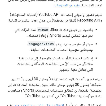
لوقت المشاهدة.
مزيد من المعلومات
سيتم تعديل واجهتَي إحصاءات YouTube API (الطلبات المستهدَفة)
وReporting API (التقارير المجمّعة) من خلال إجراء التغييرات التالية:
بالنسبة إلى فيديوهات Shorts،
views
عدد المرّات التي
يتم فيها تشغيل فيديو Shorts أو إعادة تشغيله.
سيتوفّر مقياس جديد، وهو
engagedViews
،
وسيعكس منهجية احتساب المشاهدات السابقة.
إذا كنت تملك قناة أو لديك إذن بالوصول إلى بيانات قناة،
ستتمكّن من طلب كلّ من المشاهدات المعدَّلة والمشاهدات
التي تفاعل معها الجمهور.
سيتم تعديل "طلبات البحث المستهدَفة" بحلول 30 أبريل، و"التقارير
المجمّعة" بحلول 30 يونيو. وحتى ذلك الحين، ستستند المشاهدات إلى
المنهجية القديمة. لن تتطابق مشاهدات فيديوهات Shorts ومشاهدات
القناة مع "إحصاءات YouTube" في "استوديو YouTube".
بالإضافة إلى ذلك، تم تأجيل
الإيقاف النهائي الذي سبق الإعلان عنه
لتقرير