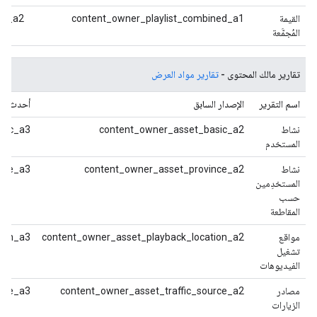
القيمة
content_owner_playlist_combined_a1
ed_a2
المُجمَّعة
تقارير مالك المحتوى -
تقارير مواد العرض
اسم التقرير
الإصدار السابق
أحدث إص
نشاط
content_owner_asset_basic_a2
sic_a3
المستخدم
نشاط
content_owner_asset_province_a2
nce_a3
المستخدِمين
حسب
المقاطعة
مواقع
content_owner_asset_playback_location_a2
tion_a3
تشغيل
الفيديوهات
مصادر
content_owner_asset_traffic_source_a2
urce_a3
الزيارات