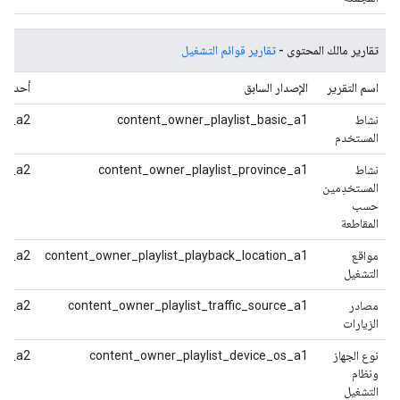
تقارير مالك المحتوى -
تقارير قوائم التشغيل
اسم التقرير
الإصدار السابق
أحدث إ
نشاط
content_owner_playlist_basic_a1
ic_a2
المستخدم
نشاط
content_owner_playlist_province_a1
ce_a2
المستخدِمين
حسب
المقاطعة
مواقع
content_owner_playlist_playback_location_a1
on_a2
التشغيل
مصادر
content_owner_playlist_traffic_source_a1
rce_a2
الزيارات
نوع الجهاز
content_owner_playlist_device_os_a1
os_a2
ونظام
التشغيل