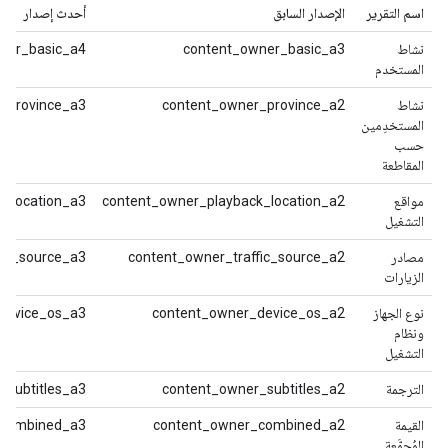
اسم التقرير
الإصدار السابق
أحدث إصدار
نشاط
content_owner_basic_a3
ner_basic_a4
المستخدم
نشاط
content_owner_province_a2
_province_a3
المستخدِمين
حسب
المقاطعة
مواقع
content_owner_playback_location_a2
k_location_a3
التشغيل
مصادر
content_owner_traffic_source_a2
fic_source_a3
الزيارات
نوع الجهاز
content_owner_device_os_a2
device_os_a3
ونظام
التشغيل
الترجمة
content_owner_subtitles_a2
_subtitles_a3
القيمة
content_owner_combined_a2
_combined_a3
المُجمَّعة