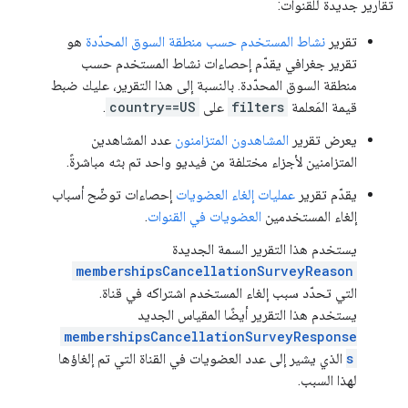
تقارير جديدة للقنوات:
تقرير
نشاط المستخدم حسب منطقة السوق المحدّدة
هو
تقرير جغرافي يقدّم إحصاءات نشاط المستخدم حسب
منطقة السوق المحدّدة. بالنسبة إلى هذا التقرير، عليك ضبط
قيمة المَعلمة
filters
على
country==US
.
يعرض تقرير
المشاهدون المتزامنون
عدد المشاهدين
المتزامنين لأجزاء مختلفة من فيديو واحد تم بثه مباشرةً.
يقدّم تقرير
عمليات إلغاء العضويات
إحصاءات توضّح أسباب
إلغاء المستخدمين
العضويات في القنوات
.
يستخدم هذا التقرير السمة الجديدة
membershipsCancellationSurveyReason
التي تحدّد سبب إلغاء المستخدم اشتراكه في قناة.
يستخدم هذا التقرير أيضًا المقياس الجديد
membershipsCancellationSurveyResponse
s
الذي يشير إلى عدد العضويات في القناة التي تم إلغاؤها
لهذا السبب.