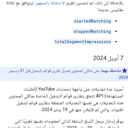
بالإضافة إلى ذلك، تم تحسين تقرير
الاحتفاظ بالجمهور
ليتوافق مع ثلاثة
مقاييس جديدة:
startedWatching
stoppedWatching
totalSegmentImpressions
‫7 أبريل 2024
ملاحظة مهمة:
على مالكي المحتوى تعديل تقارير قوائم التشغيل قبل 31 ديسمبر
2024.
أجرينا عدة تعديلات على واجهة إحصاءات YouTube (الطلبات
المستهدَفة) API تتعلق بتقارير قوائم التشغيل الخاصة بمالكي المحتوى.
هذه التعديلات هي نفسها التعديلات المتعلقة بتقارير قوائم تشغيل
القنوات، والتي تم الإعلان عنها في 19 يناير 2024.
يوفّر إدخال سِجل النُسخ السابقة التالي المعلومات نفسها تقريبًا التي
يوفّرها الإدخال من 19 يناير 2024. يُرجى العِلم أنّ تقارير قوائم التشغيل