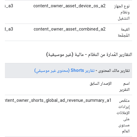
نوع الجهاز
content_owner_asset_device_os_a2
_os_a3
ونظام
التشغيل
القيمة
content_owner_asset_combined_a2
ned_a3
المُجمَّعة
التقارير المُدارة من النظام - مالية (غير موسيقية)
تقارير مالك المحتوى -
تقارير Shorts (محتوى غير موسيقي)
اسم
الإصدار السابق
التقرير
ملخّص
content_owner_shorts_global_ad_revenue_summary_a1
إيرادات
الإعلانات
على
مستوى
العالم