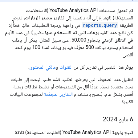
تم تعديل مستندات YouTube Analytics API (الاستعلامات
المستهدَفة) للإشارة إلى أنّه بالنسبة إلى
تقارير مصدر الزيارات
، تعرض
الطريقة
reports.query
في واجهة برمجة التطبيقات حاليًا خطأً إذا
كان ناتج
عدد الفيديوهات التي تم الاستعلام عنها
مضروبًا في
عدد الأيام
في النطاق الزمني
يتجاوز 50,000. على سبيل المثال، يمكن أن يطلب
استعلام يسترد بيانات 500 معرّف فيديو بيانات لمدة 100 يوم كحد
أقصى.
يؤثّر هذا التغيير في تقارير كل من
القنوات
و
مالكي المحتوى
.
لتقليل عدد الصفوف التي يعرضها الطلب، قسِّم طلب البحث إلى طلبات
بحث متعددة تحدّد عددًا أقل من الفيديوهات أو تضبط نطاقات زمنية
أقصر. بشكل عام، يُنصح باستخدام
التقارير المجمّعة
لمجموعات البيانات
الكبيرة.
‫6 مايو 2024
تتيح واجهة YouTube Analytics API (الطلبات المستهدَفة) ثلاثة