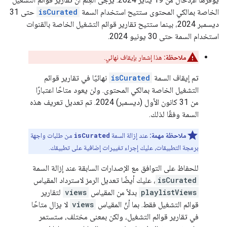
الخاصة بمالكي المحتوى ستتيح استخدام السمة
isCurated
حتى 31
ديسمبر 2024، بينما ستتيح تقارير قوائم التشغيل الخاصة بالقنوات
استخدام السمة حتى 30 يونيو 2024.
ملاحظة:
هذا إشعار بإيقاف نهائي.
تم إيقاف السمة
isCurated
نهائيًا في تقارير قوائم
التشغيل الخاصة بمالكي المحتوى. ولن يعود متاحًا اعتبارًا
من 31 كانون الأول (ديسمبر) 2024. تم تعديل تعريف هذه
السمة وفقًا لذلك.
ملاحظة مهمة:
عند إزالة السمة
isCurated
من طلبات واجهة
برمجة التطبيقات، عليك إجراء تغييرات إضافية على تطبيقك.
للحفاظ على التوافق مع الإصدارات السابقة عند إزالة السمة
isCurated
، عليك أيضًا تعديل الرمز لاسترداد المقياس
playlistViews
بدلاً من المقياس
views
لتقارير
قوائم التشغيل فقط. بما أنّ المقياس
views
لا يزال متاحًا
في تقارير قوائم التشغيل، ولكن بمعنى مختلف، ستستمر