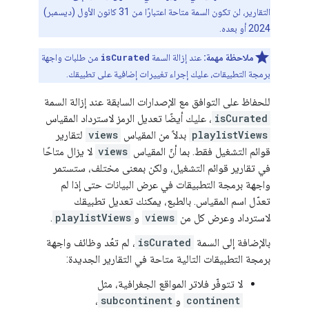
التقارير، لن تكون السمة متاحة اعتبارًا من 31 كانون الأول (ديسمبر)
2024 أو بعده.
ملاحظة مهمة:
عند إزالة السمة
isCurated
من طلبات واجهة
برمجة التطبيقات، عليك إجراء تغييرات إضافية على تطبيقك.
للحفاظ على التوافق مع الإصدارات السابقة عند إزالة السمة
isCurated
، عليك أيضًا تعديل الرمز لاسترداد المقياس
playlistViews
بدلاً من المقياس
views
لتقارير
قوائم التشغيل فقط. بما أنّ المقياس
views
لا يزال متاحًا
في تقارير قوائم التشغيل، ولكن بمعنى مختلف، ستستمر
واجهة برمجة التطبيقات في عرض البيانات حتى إذا لم
تعدّل اسم المقياس. بالطبع، يمكنك تعديل تطبيقك
لاسترداد وعرض كل من
views
و
playlistViews
.
بالإضافة إلى السمة
isCurated
، لم تعُد وظائف واجهة
برمجة التطبيقات التالية متاحة في التقارير الجديدة:
لا تتوفّر فلاتر المواقع الجغرافية، مثل
continent
و
subcontinent
،