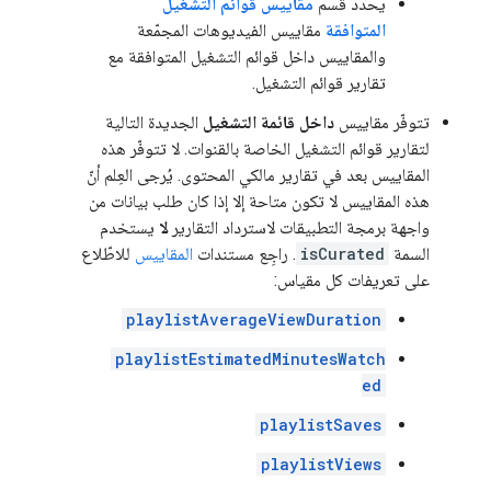
يحدّد قسم
مقاييس قوائم التشغيل
المتوافقة
مقاييس الفيديوهات المجمّعة
والمقاييس داخل قوائم التشغيل المتوافقة مع
تقارير قوائم التشغيل.
تتوفّر مقاييس
داخل قائمة التشغيل
الجديدة التالية
لتقارير قوائم التشغيل الخاصة بالقنوات. لا تتوفّر هذه
المقاييس بعد في تقارير مالكي المحتوى. يُرجى العِلم أنّ
هذه المقاييس لا تكون متاحة إلا إذا كان طلب بيانات من
واجهة برمجة التطبيقات لاسترداد التقارير
لا
يستخدم
السمة
isCurated
. راجِع مستندات
المقاييس
للاطّلاع
على تعريفات كل مقياس:
playlistAverageViewDuration
playlistEstimatedMinutesWatch
ed
playlistSaves
playlistViews