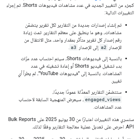
كجزء من التغيير الجديد في عدد مشاهدات فيديوهات Shorts. تم إجراء
التغييرات التالية:
تم إنشاء إصدارات جديدة من التقارير لكل تقرير يتضمّن
مشاهدات، وهو ما ينطبق على معظم التقارير. تمت زيادة
رقم إصدار كل تقرير متأثّر بمقدار واحد، مثل الانتقال من
الإصدار
a2
إلى الإصدار
a3
.
بالنسبة إلى فيديوهات Shorts، سيتم احتساب عدد مرّات
بدء تشغيل فيديو Shorts أو إعادة تشغيله في عدد
المشاهدات. بالنسبة إلى "فيديوهات YouTube"، لم يطرأ أي
تغيير.
ستتضمّن التقارير المعدَّلة عمودًا جديدًا،
engaged_views
، سيعرض المنهجية السابقة لاحتساب
عدد المشاهدات.
ستسري هذه التغييرات اعتبارًا من 30 يونيو 2025 على Bulk Reports
API. احرص على تعديل عملية معالجة التقارير وفقًا لذلك.