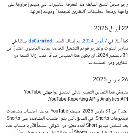
راجِع سجلّ النُسخ السابقة هذا لمعرفة التغييرات التي سيتم إجراؤها على
واجهة برمجة التطبيقات "التقارير المجمّعة" وموعد إجرائها.
‫22 أبريل 2025
كما أعلنّا في
7 أبريل 2024
، تم إيقاف السمة
isCurated
نهائيًا في
تقارير القنوات وتقارير قوائم التشغيل الخاصة بمالك المحتوى. اعتبارًا من
31 ديسمبر 2024، لن يكون هذا المقياس متاحًا. تمت إزالة السمة من
التقارير ومن المستندات.
‫26 مارس 2025
يتضمّن هذا التعديل التغيير التالي المتعلّق بواجهتَي YouTube
Analytics API وYouTube Reporting API:
اعتبارًا من 31 مارس 2025، سيغيّر YouTube طريقة احتساب مشاهدات
فيديوهات Shorts. في السابق، كان يتم احتساب المشاهدة على Shorts
بعد تشغيل فيديو Short لعدد معيّن من الثواني. سنبدأ الآن باحتساب عدد
مرات بدء تشغيل فيديو Shorts أو إعادة تشغيله، بدون فرض حدّ أدنى