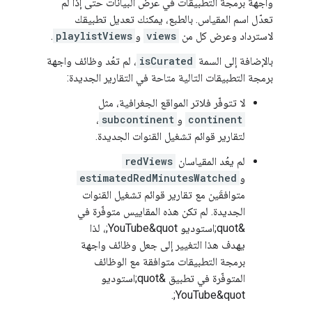
واجهة برمجة التطبيقات في عرض البيانات حتى إذا لم
تعدّل اسم المقياس. بالطبع، يمكنك تعديل تطبيقك
لاسترداد وعرض كل من
views
و
playlistViews
.
بالإضافة إلى السمة
isCurated
، لم تعُد وظائف واجهة
برمجة التطبيقات التالية متاحة في التقارير الجديدة:
لا تتوفّر فلاتر المواقع الجغرافية، مثل
continent
و
subcontinent
،
لتقارير قوائم تشغيل القنوات الجديدة.
لم يعُد المقياسان
redViews
و
estimatedRedMinutesWatched
متوافقَين مع تقارير قوائم تشغيل القنوات
الجديدة. لم تكن هذه المقاييس متوفّرة في
&quot;استوديو YouTube&quot;، لذا
يهدف هذا التغيير إلى جعل وظائف واجهة
برمجة التطبيقات متوافقة مع الوظائف
المتوفّرة في تطبيق &quot;استوديو
YouTube&quot;.