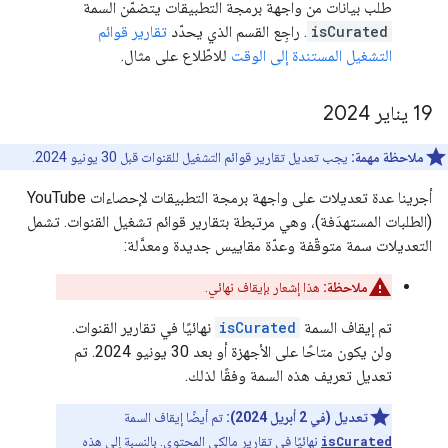
طلب بيانات من واجهة برمجة التطبيقات يتضمّن السمة
isCurated
. راجِع القسم الذي يحدّد
تقارير قوائم
التشغيل المستندة إلى الوقت
للاطّلاع على مثال.
‫19 يناير 2024
ملاحظة مهمة:
يجب تعديل تقارير قوائم التشغيل للقنوات قبل 30 يونيو 2024.
أجرينا عدة تعديلات على واجهة برمجة التطبيقات لإحصاءات YouTube
(الطلبات المستهدَفة)، وهي مرتبطة بتقارير قوائم تشغيل القنوات. تشمل
التعديلات سمة متوقّفة وعدّة مقاييس جديدة ومعدَّلة:
ملاحظة:
هذا إشعار بإيقاف نهائي.
تم إيقاف السمة
isCurated
نهائيًا في تقارير القنوات.
ولن يكون متاحًا على الأجهزة أو بعد 30 يونيو 2024. تم
تعديل تعريف هذه السمة وفقًا لذلك.
تعديل (في 2 أبريل 2024):
تم أيضًا إيقاف السمة
isCurated
نهائيًا في تقارير مالكي المحتوى. بالنسبة إلى هذه