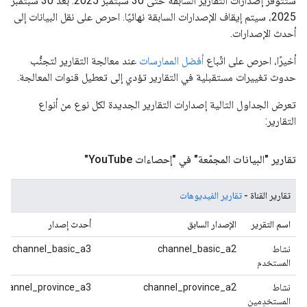
ستتوفّر إصدارات التقارير السابقة حتى 30 سبتمبر 2025. بعد 30 سبتمبر
2025، سيتم إيقاف الإصدارات السابقة نهائيًا. احرص على نقل البيانات إلى
أحدث الإصدارات.
أخيرًا، احرص على اتّباع
أفضل الممارسات
عند معالجة التقارير لتجنُّب
حدوث تغييرات مستقبلية في التقارير تؤدي إلى تعطيل قنوات المعالجة.
تعرض الجداول التالية إصدارات التقارير الجديدة لكل نوع من أنواع
التقارير:
تقارير "البيانات المجمّعة" في "إحصاءات You
Tube"
تقارير القناة -
تقارير الفيديوهات
اسم التقرير
الإصدار السابق
أحدث إصدار
نشاط
channel_basic_a2
channel_basic_a3
المستخدم
نشاط
channel_province_a2
channel_province_a3
المستخدِمين