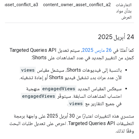
التعارضات
content_owner_asset_conflict_a2
_asset_conflict_a3
بشأن مواد
العرض
‫24 أبريل 2025
كما أعلنّا في
26 مارس 2025
، سيتم تعديل Targeted Queries API
كجزء من التغيير الجديد في عدد المشاهدات على Shorts:
بالنسبة إلى فيديوهات Shorts، سيشمل مقياس
views
الآن عدد مرات بدء تشغيل فيديو Shorts أو إعادة تشغيله.
سيعكس المقياس الجديد
engagedViews
منهجية
احتساب المشاهدات السابقة. سيتوفّر
engagedViews
في جميع التقارير مع
views
.
ستسري هذه التغييرات اعتبارًا من 30 أبريل 2025 على واجهة برمجة
التطبيقات Targeted Queries API. احرص على تعديل طلبات البحث
وفقًا لذلك.