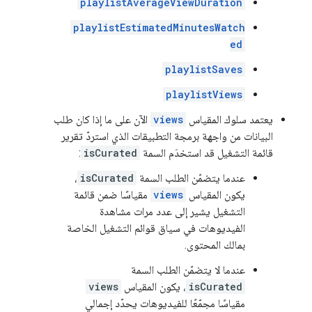
playlistAverageViewDuration
playlistEstimatedMinutesWatch
ed
playlistSaves
playlistViews
يعتمد سلوك المقياس
views
الآن على ما إذا كان طلب
البيانات من واجهة برمجة التطبيقات الذي استردّ تقرير
قائمة التشغيل قد استخدَم السمة
isCurated
:
عندما يتضمّن الطلب السمة
isCurated
،
يكون المقياس
views
مقياسًا ضمن قائمة
التشغيل يشير إلى عدد مرات مشاهدة
الفيديوهات في سياق قوائم التشغيل الخاصة
بمالك المحتوى.
عندما لا يتضمّن الطلب السمة
isCurated
، يكون المقياس
views
مقياسًا مجمّعًا للفيديوهات يحدّد إجمالي