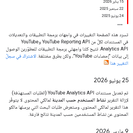
‫15 يناير 2026
‫22 سبتمبر 2025
‫24 يونيو 2025
تسرد هذه الصفحة التغييرات في واجهات برمجة التطبيقات والتعديلات
في المستندات لكلّ من YouTube Reporting API وYouTube
Analytics API. تتيح كلتا واجهتَي برمجة التطبيقات للمطوّرين الوصول
إلى بيانات "إحصاءات YouTube"، ولكن بطرق مختلفة.
الاشتراك في سجلّ
التغيير هذا
‫25 يونيو 2026
تم تعديل مستندات YouTube Analytics API (الطلبات المستهدَفة)
لإزالة التقرير
نشاط المستخدم حسب المدينة
لمالكي المحتوى. لا يتوفّر
هذا التقرير لمالكي المحتوى، وستعرض طلبات البحث التي يرسلها مالكو
المحتوى عن نشاط المستخدمين حسب المدينة نتائج فارغة.
‫9 مارس 2026