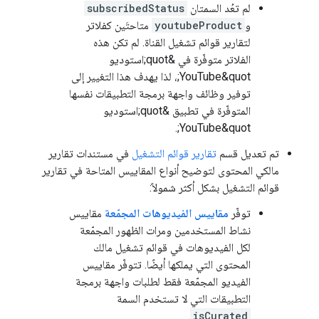
لم تعُد السمتان
subscribedStatus
و
youtubeProduct
متاحتَين كفلاتر
لتقارير قوائم تشغيل القناة. لم تكن هذه
الفلاتر متوفّرة في &quot;استوديو
YouTube&quot;، لذا يهدف هذا التغيير إلى
توفير وظائف واجهة برمجة التطبيقات نفسها
المتوفّرة في تطبيق &quot;استوديو
YouTube&quot;.
تم تعديل قسم
تقارير قوائم التشغيل
في مستندات تقارير
مالكي المحتوى لتوضيح أنواع المقاييس المتاحة في تقارير
قوائم التشغيل بشكل أكثر شمولاً:
توفّر
مقاييس الفيديوهات المجمّعة
مقاييس
نشاط المستخدمين ومرات الظهور المجمّعة
لكل الفيديوهات في قوائم تشغيل مالك
المحتوى التي يملكها أيضًا. تتوفّر مقاييس
الفيديو المجمّعة فقط لطلبات واجهة برمجة
التطبيقات التي لا تستخدم السمة
.
isCurated