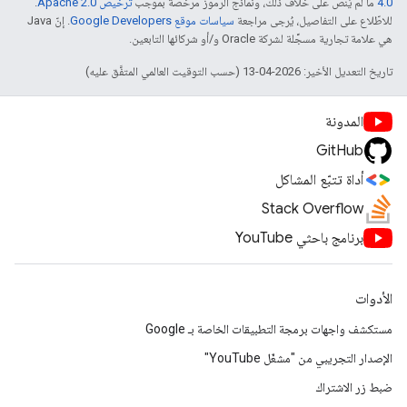
4.0‏
ما لم يُنصّ على خلاف ذلك، ونماذج الرموز مرخّصة بموجب
ترخيص Apache 2.0‏
.
للاطّلاع على التفاصيل، يُرجى مراجعة
سياسات موقع Google Developers‏
. إنّ Java
هي علامة تجارية مسجَّلة لشركة Oracle و/أو شركائها التابعين.
تاريخ التعديل الأخير: 2026-04-13 (حسب التوقيت العالمي المتفَّق عليه)
المدونة
GitHub
أداة تتبّع المشاكل
Stack Overflow
برنامج باحثي YouTube
الأدوات
مستكشف واجهات برمجة التطبيقات الخاصة بـ Google
الإصدار التجريبي من "مشغّل YouTube"
ضبط زر الاشتراك