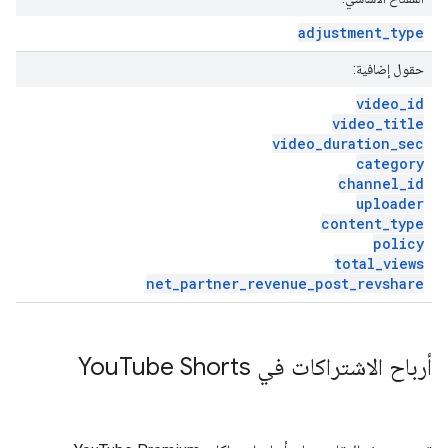
adjustment
_
type
حقول إضافية:
video
_
id
video
_
title
video
_
duration
_
sec
category
channel
_
id
uploader
content
_
type
policy
total
_
views
net
_
partner
_
revenue
_
post
_
revshare
أرباح الاشتراكات في You
Tube Shorts