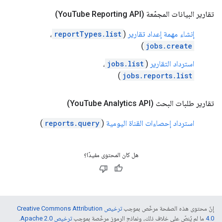
تقارير البيانات المجمّعة (You
Tube Reporting API)
إنشاء مهمة إعداد تقارير
(
reportTypes.list
،
)
jobs.create
استرداد التقارير
(
jobs.list
،
)
jobs.reports.list
تقارير طلبات البحث (You
Tube Analytics API)
استرداد إحصاءات القناة اليومية
(
reports.query
)
هل كان المحتوى مفيدًا؟
إنّ محتوى هذه الصفحة مرخّص بموجب
ترخيص Creative Commons Attribution
4.0‏
ما لم يُنصّ على خلاف ذلك، ونماذج الرموز مرخّصة بموجب
ترخيص Apache 2.0‏
.