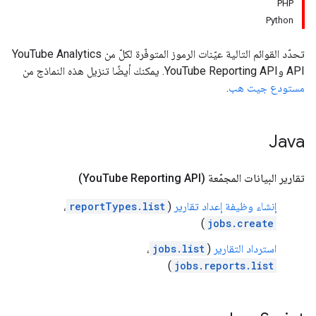
PHP
Python
تحدّد القوائم التالية عيّنات الرموز المتوفّرة لكلّ من YouTube Analytics
API وYouTube Reporting API. يمكنك أيضًا تنزيل هذه النماذج من
مستودع جيت هب
.
Java
تقارير البيانات المجمّعة (You
Tube Reporting API)
إنشاء وظيفة إعداد تقارير
(
reportTypes.list
،
)
jobs.create
استرداد التقارير
(
jobs.list
،
)
jobs.reports.list