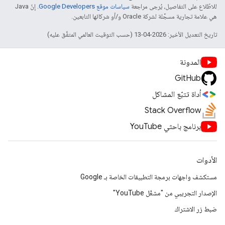
للاطّلاع على التفاصيل، يُرجى مراجعة
سياسات موقع Google Developers‏
. إنّ Java
هي علامة تجارية مسجَّلة لشركة Oracle و/أو شركائها التابعين.
تاريخ التعديل الأخير: 2026-04-13 (حسب التوقيت العالمي المتفَّق عليه)
المدونة
GitHub
أداة تتبّع المشاكل
Stack Overflow
برنامج باحثي YouTube
الأدوات
مستكشف واجهات برمجة التطبيقات الخاصة بـ Google
الإصدار التجريبي من "مشغّل YouTube"
ضبط زر الاشتراك