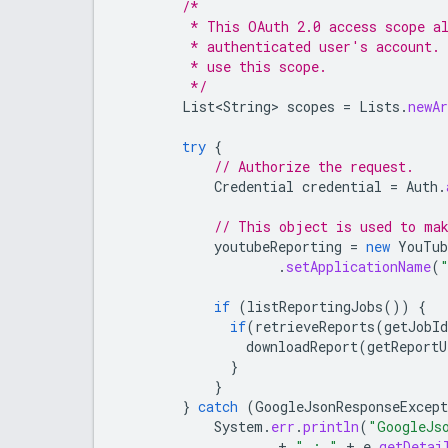
/*
         * This OAuth 2.0 access scope a
         * authenticated user's account. 
         * use this scope.
         */
List<String>
scopes
=
Lists
.
newA
try
{
// Authorize the request.
Credential
credential
=
Auth
.
// This object is used to ma
youtubeReporting
=
new
YouTub
.
setApplicationName
(
if
(
listReportingJobs
())
{
if
(
retrieveReports
(
getJobI
downloadReport
(
getReportU
}
}
}
catch
(
GoogleJsonResponseExcept
System
.
err
.
println
(
"GoogleJs
+
" : "
+
e
.
getDetai