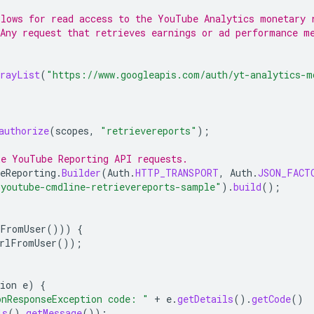
llows for read access to the YouTube Analytics monetary 
Any request that retrieves earnings or ad performance m
rrayList
(
"https://www.googleapis.com/auth/yt-analytics-m
authorize
(
scopes
,
"retrievereports"
);
ke YouTube Reporting API requests.
eReporting
.
Builder
(
Auth
.
HTTP_TRANSPORT
,
Auth
.
JSON_FACT
"youtube-cmdline-retrievereports-sample"
).
build
();
dFromUser
()))
{
rlFromUser
());
ion
e
)
{
onResponseException code: "
+
e
.
getDetails
().
getCode
()
ls
().
getMessage
());