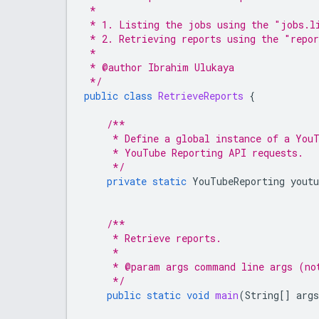
 *
 * 1. Listing the jobs using the "jobs.l
 * 2. Retrieving reports using the "repo
 *
 * @author Ibrahim Ulukaya
 */
public
class
RetrieveReports
{
/**
     * Define a global instance of a You
     * YouTube Reporting API requests.
     */
private
static
YouTubeReporting
youtu
/**
     * Retrieve reports.
     *
     * @param args command line args (no
     */
public
static
void
main
(
String
[]
args