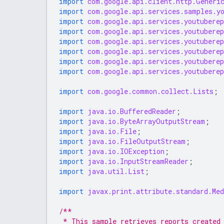
import
com.google.api.client.http.Generi
import
com.google.api.services.samples.y
import
com.google.api.services.youtubere
import
com.google.api.services.youtubere
import
com.google.api.services.youtubere
import
com.google.api.services.youtubere
import
com.google.api.services.youtubere
import
com.google.api.services.youtubere
import
com.google.common.collect.Lists
;
import
java.io.BufferedReader
;
import
java.io.ByteArrayOutputStream
;
import
java.io.File
;
import
java.io.FileOutputStream
;
import
java.io.IOException
;
import
java.io.InputStreamReader
;
import
java.util.List
;
import
javax.print.attribute.standard.Med
/**
 * This sample retrieves reports created