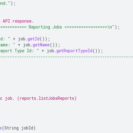
und."
);
e API response.
============ Reporting Jobs ==================\n"
);
Id: "
+
job
.
getId
());
Name: "
+
job
.
getName
());
Report Type Id: "
+
job
.
getReportTypeId
());
--------------------------------------------------------
ic job. (reports.listJobsReports)
s
(
String
jobId
)