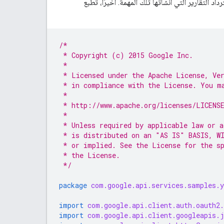
 التقارير التي أنشأتها تلك المهمة. أخيرًا، تطبع
/*
 * Copyright (c) 2015 Google Inc.
 *
 * Licensed under the Apache License, Ve
 * in compliance with the License. You m
 *
 * http://www.apache.org/licenses/LICENS
 *
 * Unless required by applicable law or a
 * is distributed on an "AS IS" BASIS, W
 * or implied. See the License for the s
 * the License.
 */
package
com.google.api.services.samples.y
import
com.google.api.client.auth.oauth2.
import
com.google.api.client.googleapis.