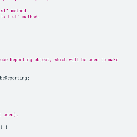
ist" method.
rts.list" method.
Tube Reporting object, which will be used to make
beReporting
;
t used).
)
{