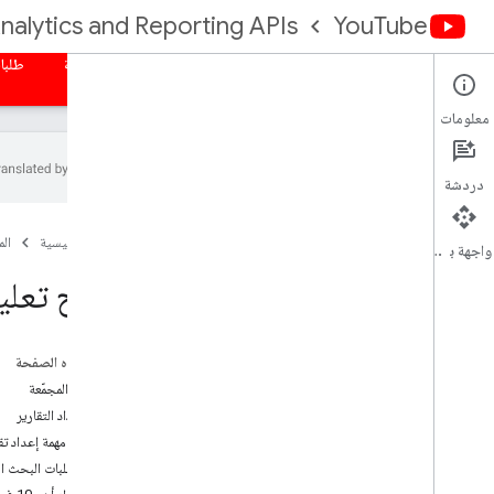
nalytics and Reporting APIs
YouTube
الصفحة الرئيسية
نظرة عامة
التفويض
التقارير المجمّعة
طلبا
معلومات
دردشة
الملخّص
الصفحة الرئيسية
ال
نظرة عامة
واجهة برمجة التطبيقات
نماذج تعليم
عيّنات تعليمات برمجية
Java
على هذه الصفحة
Java
Script
التقارير المجمّعة
PHP
استرداد التقارير
Python
إنشاء مهمة إعداد تق
تقارير طلبات البحث ا
مستكشف واجهات برمجة التطبيقات