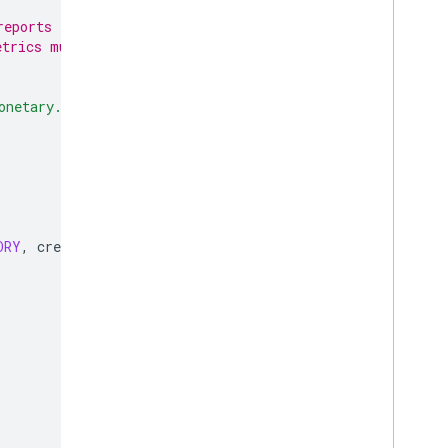
reports for
etrics must
onetary.readonly"
);
ORY
,
credential
)