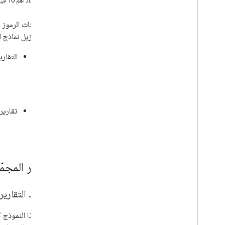
استرداد أهم 10 فيديوهات حسب عدد المشاهدات
طلبات البحث المستهدفة
التقارير المجمّعة
تتوفّر عيّنات الرموز
يمكنك تنزيل نماذج ا
التقارير المجمّ
مكتبات العملاء
Go
Java
Java
Script
.
NET
تقارير 
PHP
Python
Ruby
التقارير المجمّ
استرداد التقارير
يوضح هذا النموذج ك