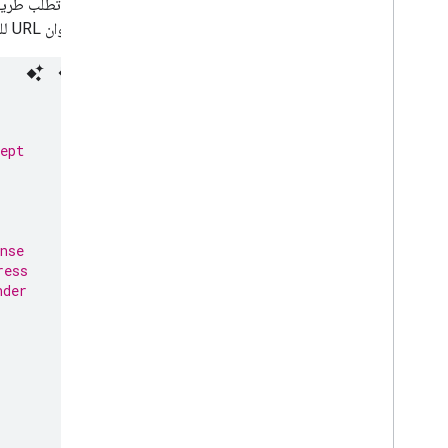
بعد ذلك، تطلب طري
العيّنة عنوان URL للتنزيل لكلّ تقرير.
ept
nse
ress
nder