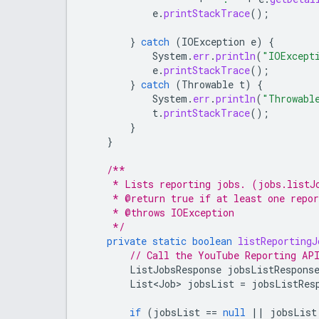
e
.
printStackTrace
();
}
catch
(
IOException
e
)
{
System
.
err
.
println
(
"IOExcept
e
.
printStackTrace
();
}
catch
(
Throwable
t
)
{
System
.
err
.
println
(
"Throwabl
t
.
printStackTrace
();
}
}
/**
     * Lists reporting jobs. (jobs.listJ
     * @return true if at least one repo
     * @throws IOException
     */
private
static
boolean
listReportingJ
// Call the YouTube Reporting AP
ListJobsResponse
jobsListRespons
List<Job>
jobsList
=
jobsListRes
if
(
jobsList
==
null
||
jobsList