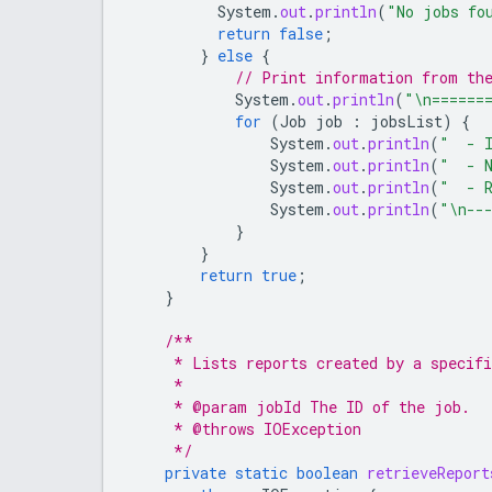
System
.
out
.
println
(
"No jobs fo
return
false
;
}
else
{
// Print information from th
System
.
out
.
println
(
"\n======
for
(
Job
job
:
jobsList
)
{
System
.
out
.
println
(
"  - 
System
.
out
.
println
(
"  - 
System
.
out
.
println
(
"  - 
System
.
out
.
println
(
"\n--
}
}
return
true
;
}
/**
     * Lists reports created by a specif
     *
     * @param jobId The ID of the job.
     * @throws IOException
     */
private
static
boolean
retrieveReport