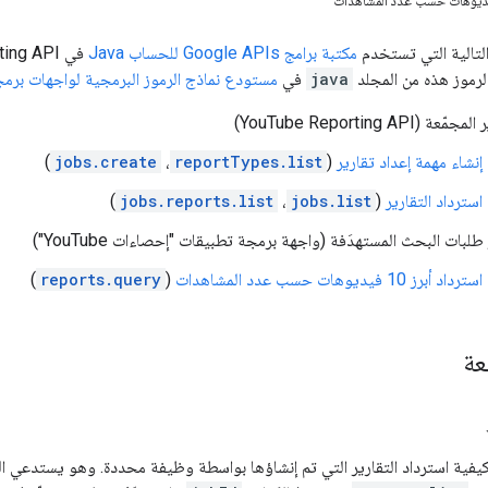
 التالية التي تستخدم
مكتبة برامج Google APIs للحساب
Java
في
ting API
لرموز هذه من المجلد
java
في
مستودع نماذج الرموز البرمجية لواجهات برمجة تطبيقات ube
عة (YouTube Reporting API)
إنشاء مهمة إعداد تقارير
(
reportTypes.list
،
jobs.create
)
استرداد التقارير
(
jobs.list
،
jobs.reports.list
)
طلبات البحث المستهدَفة (واجهة برمجة تطبيقات "إحصاءات YouTube")
استرداد أبرز 10 فيديوهات حسب عدد المشاهدات
(
reports.query
)
عة
يفية استرداد التقارير التي تم إنشاؤها بواسطة وظيفة محددة. وهو يستدعي ا