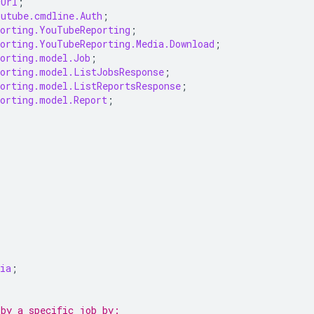
cUrl
;
outube.cmdline.Auth
;
porting.YouTubeReporting
;
porting.YouTubeReporting.Media.Download
;
porting.model.Job
;
porting.model.ListJobsResponse
;
porting.model.ListReportsResponse
;
porting.model.Report
;
ia
;
 by a specific job by: