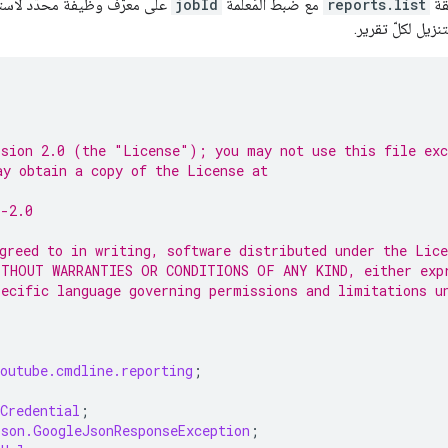
قة
reports.list
مع ضبط المَعلمة
jobId
على معرّف وظيفة محدّد لاسترداد
rsion 2.0 (the "License"); you may not use this file exc
ay obtain a copy of the License at
E-2.0
greed to in writing, software distributed under the Lice
ITHOUT WARRANTIES OR CONDITIONS OF ANY KIND, either exp
pecific language governing permissions and limitations u
outube.cmdline.reporting
;
Credential
;
json.GoogleJsonResponseException
;