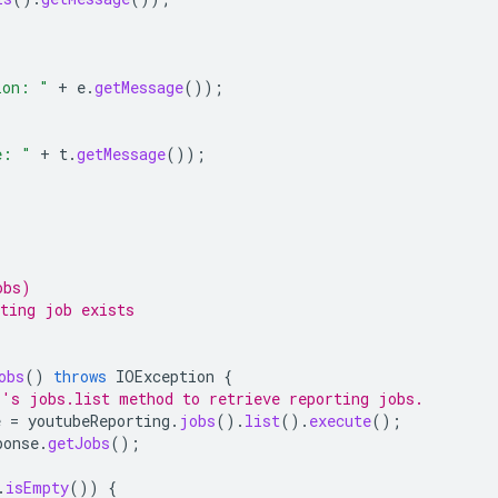
ion: "
+
e
.
getMessage
());
e: "
+
t
.
getMessage
());
obs)
rting job exists
obs
()
throws
IOException
{
I's jobs.list method to retrieve reporting jobs.
e
=
youtubeReporting
.
jobs
().
list
().
execute
();
ponse
.
getJobs
();
.
isEmpty
())
{