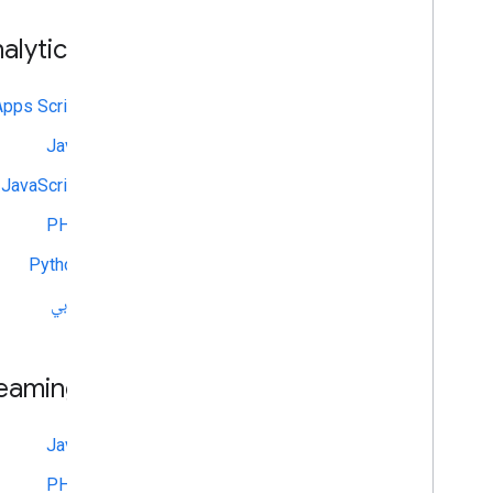
alytics API
Apps Script
Java
JavaScript
PHP
Python
روبي
reaming API
Java
PHP