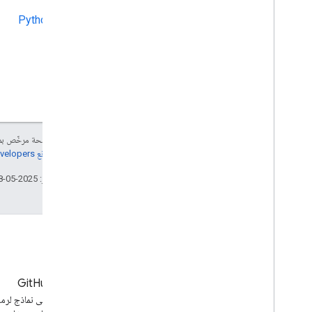
Python
إنّ محتوى هذه الصفحة مرخّص 
مراجعة
سياسات موقع Google Developers‏
تاريخ التعديل الأخير: 2025-05-08 (حسب التوقيت العالمي المتفَّق عليه)
المدونة
GitHub
آخر الأخبار على مدوّنة YouTube
يمكنك العثور على نماذج لرمز