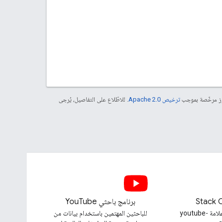
موز مرخّصة بموجب
ترخيص Apache 2.0‏
. للاطّلاع على التفاصيل، يُرجى
Stack 
برنامج باحثي YouTube
طرح سؤال ضمن علامة youtube-
للباحثين المهتمين باستخدام بيانات من