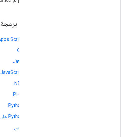
تحدِّد القوائم أدناه اللغا
واجهة برمجة تط
Apps Script
Go
Java
JavaScript
‎.NET
PHP
Python
Python على App Engine
روبي