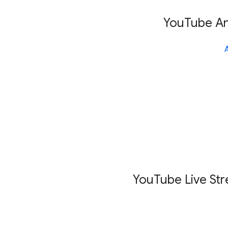
You
Tube An
You
Tube Live St