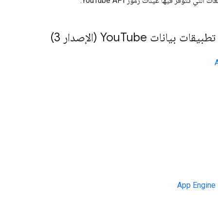
ت التي تتوفّر فيها عيّنات رموز YouTube API:
بيقات بيانات You
Tube (الإصدار 3)