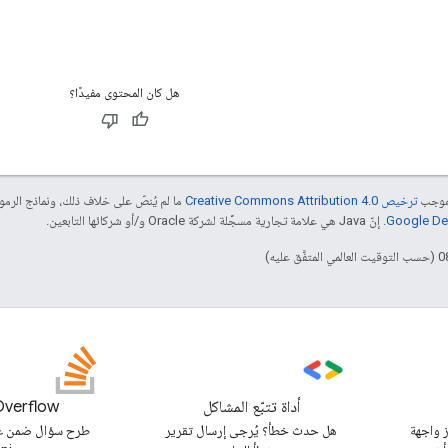
هل كان المحتوى مفيدًا؟
بموجب
ترخيص Creative Commons Attribution 4.0‏
ما لم يُنصّ على خلاف ذلك، ونماذج الر
. إنّ Java هي علامة تجارية مسجَّلة لشركة Oracle و/أو شركائها التابعين.
أداة تتبّع المشاكل
Overflow
 واجهة
هل حدث خطأ؟ يُرجى إرسال تقرير