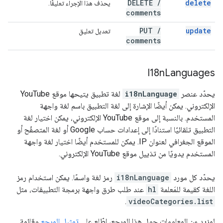
DELETE
/
delete
يحذف هذا الإجراء تعليقًا.
comments
PUT
/
update
تعديل تعليق
comments
I18n
Languages
يحدّد عنصر
i18nLanguage
لغة تطبيق يتيحها موقع YouTube
الإلكتروني. يمكن أيضًا الإشارة إلى لغة التطبيق باسم لغة واجهة
المستخدم. بالنسبة إلى موقع YouTube الإلكتروني، يمكن اختيار لغة
التطبيق تلقائيًا استنادًا إلى إعدادات حساب Google أو لغة المتصفّح أو
الموقع الجغرافي لعنوان IP. يمكن للمستخدم أيضًا اختيار لغة واجهة
المستخدم يدويًا من تذييل موقع YouTube الإلكتروني.
يحدّد كل مورد
i18nLanguage
رمز لغة واسمًا. يمكن استخدام رمز
اللغة كقيمة للمَعلمة
hl
عند طلب طرق واجهة برمجة التطبيقات، مثل
.
videoCategories.list
لمزيد من المعلومات حول هذا المرجع، اطّلِع على
تمثيل المرجع
وقائمة