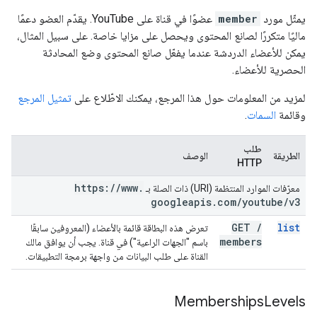
يمثّل مورد
member
عضوًا في قناة على YouTube. يقدّم العضو دعمًا
ماليًا متكررًا لصانع المحتوى ويحصل على مزايا خاصة. على سبيل المثال،
يمكن للأعضاء الدردشة عندما يفعّل صانع المحتوى وضع المحادثة
الحصرية للأعضاء.
لمزيد من المعلومات حول هذا المرجع، يمكنك الاطّلاع على
تمثيل المرجع
وقائمة
السمات
.
طلب
الطريقة
الوصف
HTTP
https:
/
/
www
.
معرّفات الموارد المنتظمة (URI) ذات الصلة بـ
googleapis
.
com
/
youtube
/
v3
GET
/
list
تعرض هذه البطاقة قائمة بالأعضاء (المعروفين سابقًا
members
باسم "الجهات الراعية") في قناة. يجب أن يوافق مالك
القناة على طلب البيانات من واجهة برمجة التطبيقات.
Memberships
Levels