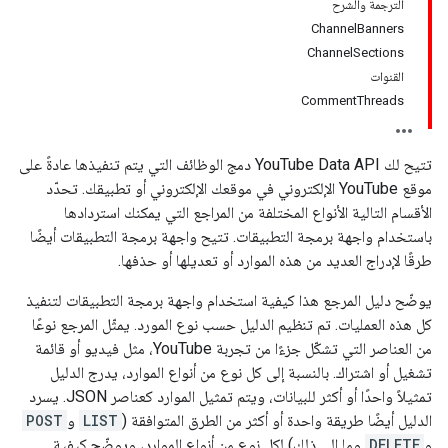
الترجمة والشرح
ChannelBanners
ChannelSections
القنوات
CommentThreads
تتيح لك YouTube Data API دمج الوظائف التي يتم تنفيذها عادةً على
موقع YouTube الإلكتروني في موقعك الإلكتروني أو تطبيقك. تحدّد
الأقسام التالية الأنواع المختلفة من المراجع التي يمكنك استردادها
باستخدام واجهة برمجة التطبيقات. تتيح واجهة برمجة التطبيقات أيضًا
طرقًا لإدراج العديد من هذه الموارد أو تعديلها أو حذفها.
يوضّح دليل المرجع هذا كيفية استخدام واجهة برمجة التطبيقات لتنفيذ
كل هذه العمليات. تم تنظيم الدليل حسب نوع المورد. يمثّل المرجع نوعًا
من العناصر التي تشكّل جزءًا من تجربة YouTube، مثل فيديو أو قائمة
تشغيل أو اشتراك. بالنسبة إلى كل نوع من أنواع الموارد، يدرج الدليل
تمثيلاً واحدًا أو أكثر للبيانات، ويتم تمثيل الموارد كعناصر JSON. يسرد
الدليل أيضًا طريقة واحدة أو أكثر من الطرق المتوافقة (
LIST
و
POST
و
DELETE
وما إلى ذلك) لكل نوع من أنواع الموارد، ويوضّح كيفية