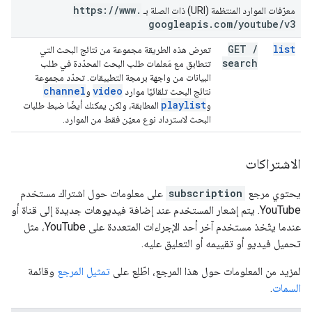
https:
/
/
www
.
معرّفات الموارد المنتظمة (URI) ذات الصلة بـ
googleapis
.
com
/
youtube
/
v3
GET
/
list
تعرض هذه الطريقة مجموعة من نتائج البحث التي
search
تتطابق مع مَعلمات طلب البحث المحدّدة في طلب
البيانات من واجهة برمجة التطبيقات. تحدّد مجموعة
channel
video
نتائج البحث تلقائيًا موارد
و
playlist
و
المطابقة، ولكن يمكنك أيضًا ضبط طلبات
البحث لاسترداد نوع معيّن فقط من الموارد.
الاشتراكات
يحتوي مرجع
subscription
على معلومات حول اشتراك مستخدم
YouTube. يتم إشعار المستخدم عند إضافة فيديوهات جديدة إلى قناة أو
عندما يتّخذ مستخدم آخر أحد الإجراءات المتعددة على YouTube، مثل
تحميل فيديو أو تقييمه أو التعليق عليه.
لمزيد من المعلومات حول هذا المرجع، اطّلِع على
تمثيل المرجع
وقائمة
السمات
.