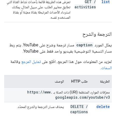
GET
/
list
تعرض هذه الطريقة قائمة بأحداث نشاط القناة التي
activities
تطابق معايير الطلب. على سبيل المثال، يمكنك
استرداد الأحداث المرتبطة بقناة معيّنة أو بقناة
المستخدم نفسه.
الترجمة والشرح
يمثّل المورد
caption
مسار ترجمة وشرح على YouTube. يتم ربط
مسار التسمية التوضيحية بفيديو واحد فقط على YouTube.
لمزيد من المعلومات حول هذا المرجع، اطّلِع على
تمثيل المرجع
وقائمة
السمات
.
الطريقة
طلب HTTP
الوصف
https:
/
/
www
.
معرّفات الموارد المنتظمة (URI) ذات الصلة بـ
googleapis
.
com
/
youtube
/
v3
DELETE
/
delete
يحذف مسار الترجمة والشرح المحدّد.
captions