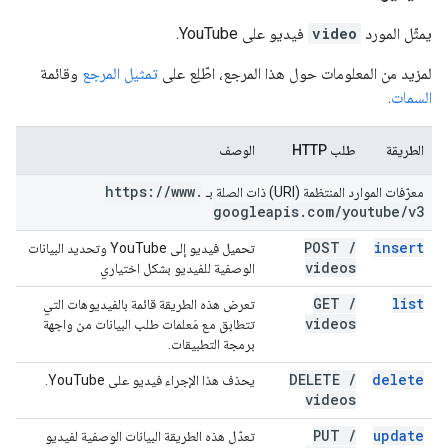
يمثّل المورد
video
فيديو على YouTube.
لمزيد من المعلومات حول هذا المرجع، اطّلِع على
تمثيل المرجع
وقائمة
السمات
.
الطريقة
طلب HTTP
الوصف
https:
/
/
www
.
معرّفات الموارد المنتظمة (URI) ذات الصلة بـ
googleapis
.
com
/
youtube
/
v3
POST
/
insert
تحميل فيديو إلى YouTube وتحديد البيانات
videos
الوصفية للفيديو بشكل اختياري
GET
/
list
تعرض هذه الطريقة قائمة بالفيديوهات التي
videos
تتطابق مع مَعلمات طلب البيانات من واجهة
برمجة التطبيقات.
DELETE
/
delete
يحذف هذا الإجراء فيديو على YouTube.
videos
PUT
/
update
تعدّل هذه الطريقة البيانات الوصفية لفيديو