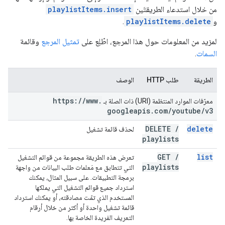
من خلال استدعاء الطريقتَين
playlistItems.insert
و
playlistItems.delete
.
لمزيد من المعلومات حول هذا المرجع، اطّلِع على
تمثيل المرجع
وقائمة
السمات
.
الطريقة
طلب HTTP
الوصف
https:
/
/
www
.
معرّفات الموارد المنتظمة (URI) ذات الصلة بـ
googleapis
.
com
/
youtube
/
v3
DELETE
/
delete
لحذف قائمة تشغيل
playlists
GET
/
list
تعرض هذه الطريقة مجموعة من قوائم التشغيل
playlists
التي تتطابق مع مَعلمات طلب البيانات من واجهة
برمجة التطبيقات. على سبيل المثال، يمكنك
استرداد جميع قوائم التشغيل التي يملكها
المستخدم الذي تمّت مصادقته، أو يمكنك استرداد
قائمة تشغيل واحدة أو أكثر من خلال أرقام
التعريف الفريدة الخاصة بها.