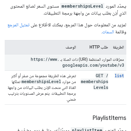
يحدّد المورد
membershipsLevel
مستوى السعر لصانع المحتوى
الذي أذِن بطلب بيانات من واجهة برمجة التطبيقات.
لمزيد من المعلومات حول هذا المرجع، يمكنك الاطّلاع على
تمثيل المرجع
وقائمة
السمات
.
الطريقة
طلب HTTP
الوصف
https:
/
/
www
.
معرّفات الموارد المنتظمة (URI) ذات الصلة بـ
googleapis
.
com
/
youtube
/
v3
GET
/
list
تعرض هذه الطريقة مجموعة من صفر أو أكثر
memberships
Level
memberships
من موارد
تملكها
Levels
القناة التي منحت الإذن بطلب البيانات من واجهة
برمجة التطبيقات. يتم عرض المستويات بترتيب
ضمني.
Playlist
Items
يحدّد العنصر
playlistItem
موردًا آخر، مثل فيديو، مضمّن في