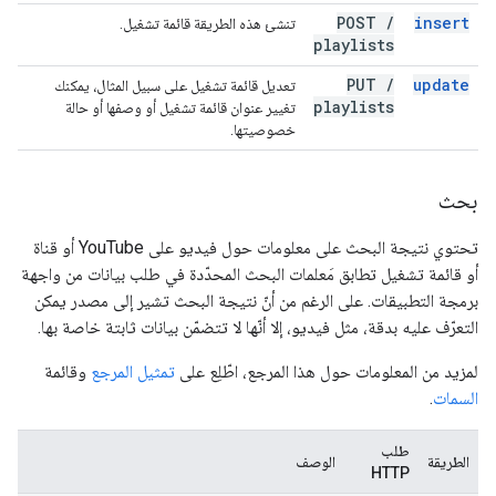
POST
/
insert
تنشئ هذه الطريقة قائمة تشغيل.
playlists
PUT
/
update
تعديل قائمة تشغيل على سبيل المثال، يمكنك
playlists
تغيير عنوان قائمة تشغيل أو وصفها أو حالة
خصوصيتها.
بحث
تحتوي نتيجة البحث على معلومات حول فيديو على YouTube أو قناة
أو قائمة تشغيل تطابق مَعلمات البحث المحدّدة في طلب بيانات من واجهة
برمجة التطبيقات. على الرغم من أنّ نتيجة البحث تشير إلى مصدر يمكن
التعرّف عليه بدقة، مثل فيديو، إلا أنّها لا تتضمّن بيانات ثابتة خاصة بها.
لمزيد من المعلومات حول هذا المرجع، اطّلِع على
تمثيل المرجع
وقائمة
السمات
.
طلب
الطريقة
الوصف
HTTP