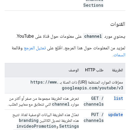
Sections
القنوات
يحتوي مورد
channel
على معلومات حول قناة على YouTube.
لمزيد من المعلومات حول هذا المرجع، اطّلِع على
تمثيل المرجع
وقائمة
السمات
.
الطريقة
طلب HTTP
الوصف
https:
/
/
www
.
معرّفات الموارد المنتظمة (URI) ذات الصلة بـ
googleapis
.
com
/
youtube
/
v3
GET
/
list
تعرض هذه الطريقة مجموعة من صفر أو أكثر من
channel
channels
موارد
التي تتطابق مع معايير الطلب.
PUT
/
update
تعدّل هذه الطريقة البيانات الوصفية لقناة. تتيح
branding
channels
هذه الطريقة تعديل الكائنَين
invideo
Promotion
Settings
و