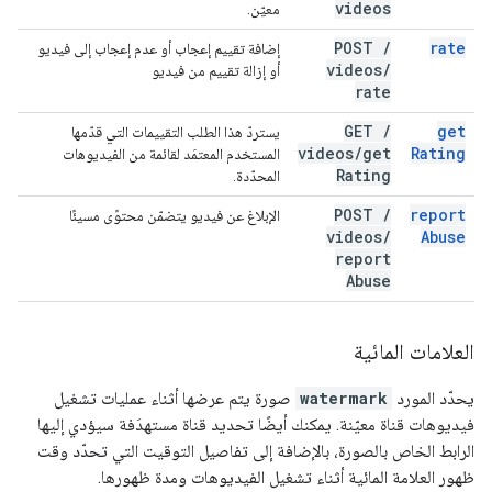
videos
معيّن.
POST
/
rate
إضافة تقييم إعجاب أو عدم إعجاب إلى فيديو
videos
/
أو إزالة تقييم من فيديو
rate
GET
/
get
يستردّ هذا الطلب التقييمات التي قدّمها
videos
/
get
Rating
المستخدم المعتمَد لقائمة من الفيديوهات
Rating
المحدّدة.
POST
/
report
الإبلاغ عن فيديو يتضمّن محتوًى مسيئًا
videos
/
Abuse
report
Abuse
العلامات المائية
يحدّد المورد
watermark
صورة يتم عرضها أثناء عمليات تشغيل
فيديوهات قناة معيّنة. يمكنك أيضًا تحديد قناة مستهدَفة سيؤدي إليها
الرابط الخاص بالصورة، بالإضافة إلى تفاصيل التوقيت التي تحدّد وقت
ظهور العلامة المائية أثناء تشغيل الفيديوهات ومدة ظهورها.