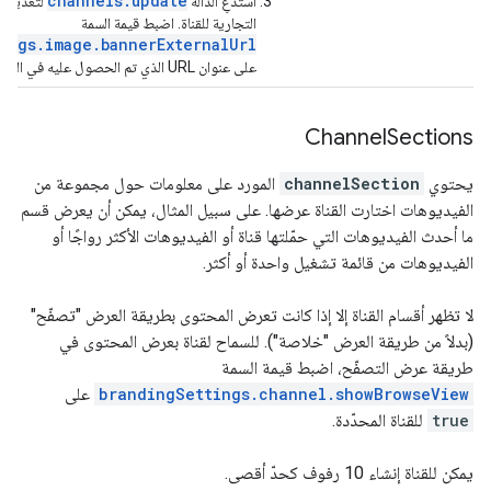
channels.update
استدعِ الدالة
لتعديل إع
التجارية للقناة. اضبط قيمة السمة
ings.image.bannerExternalUrl
على عنوان URL الذي تم الحصول عليه في الخطوة 2.
Channel
Sections
يحتوي
channelSection
المورد على معلومات حول مجموعة من
الفيديوهات اختارت القناة عرضها. على سبيل المثال، يمكن أن يعرض قسم
ما أحدث الفيديوهات التي حمّلتها قناة أو الفيديوهات الأكثر رواجًا أو
الفيديوهات من قائمة تشغيل واحدة أو أكثر.
لا تظهر أقسام القناة إلا إذا كانت تعرض المحتوى بطريقة العرض "تصفّح"
(بدلاً من طريقة العرض "خلاصة"). للسماح لقناة بعرض المحتوى في
طريقة عرض التصفّح، اضبط قيمة السمة
brandingSettings.channel.showBrowseView
على
true
للقناة المحدّدة.
يمكن للقناة إنشاء 10 رفوف كحدّ أقصى.