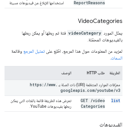
Report
Reasons
استخدامها للإبلاغ عن فيديوهات مسيئة
Video
Categories
يمثّل المورد
videoCategory
فئة تم ربطها أو يمكن ربطها
بالفيديوهات المحمّلة.
لمزيد من المعلومات حول هذا المرجع، اطّلِع على
تمثيل المرجع
وقائمة
السمات
.
الطريقة
طلب HTTP
الوصف
https:
/
/
www
.
معرّفات الموارد المنتظمة (URI) ذات الصلة بـ
googleapis
.
com
/
youtube
/
v3
GET
/
video
list
تعرض هذه الطريقة قائمة بالفئات التي يمكن
Categories
ربطها بفيديوهات YouTube.
الفيديوهات