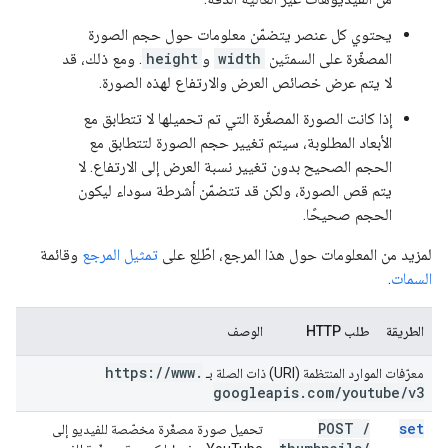
يحتوي كل عنصر يتضمّن معلومات حول حجم الصورة
المصغّرة على السمتَين
width
و
height
. ومع ذلك، قد
لا يتم عرض خصائص العرض والارتفاع لهذه الصورة.
إذا كانت الصورة المصغّرة التي تم تحميلها لا تتطابق مع
الأبعاد المطلوبة، سيتم تغيير حجم الصورة لتتطابق مع
الحجم الصحيح بدون تغيير نسبة العرض إلى الارتفاع. لا
يتم قص الصورة، ولكن قد تتضمّن أشرطة سوداء ليكون
الحجم صحيحًا.
لمزيد من المعلومات حول هذا المرجع، اطّلِع على
تمثيل المرجع
وقائمة
السمات
.
الطريقة
طلب HTTP
الوصف
https:
/
/
www
.
معرّفات الموارد المنتظمة (URI) ذات الصلة بـ
googleapis
.
com
/
youtube
/
v3
POST
/
set
تحميل صورة مصغّرة مخصّصة للفيديو إلى