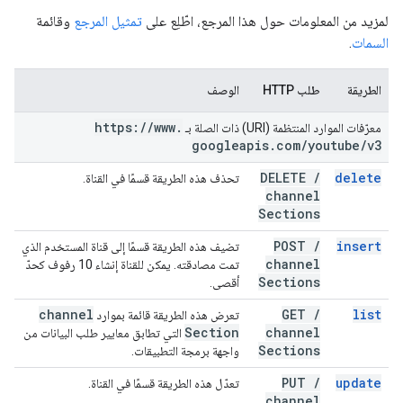
لمزيد من المعلومات حول هذا المرجع، اطّلِع على
تمثيل المرجع
وقائمة
السمات
.
الطريقة
طلب HTTP
الوصف
https:
/
/
www
.
معرّفات الموارد المنتظمة (URI) ذات الصلة بـ
googleapis
.
com
/
youtube
/
v3
DELETE
/
delete
تحذف هذه الطريقة قسمًا في القناة.
channel
Sections
POST
/
insert
تضيف هذه الطريقة قسمًا إلى قناة المستخدم الذي
channel
تمت مصادقته. يمكن للقناة إنشاء 10 رفوف كحدّ
Sections
أقصى.
channel
GET
/
list
تعرض هذه الطريقة قائمة بموارد
Section
channel
التي تطابق معايير طلب البيانات من
Sections
واجهة برمجة التطبيقات.
PUT
/
update
تعدّل هذه الطريقة قسمًا في القناة.
channel