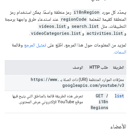
يحدّد كل مورد
i18nRegion
رمز منطقة واسمًا. يمكن استخدام رمز
المنطقة كقيمة للمَعلمة
regionCode
عند استدعاء طرق واجهة برمجة
التطبيقات، مثل
search.list
و
videos.list
و
activities.list
و
videoCategories.list
.
لمزيد من المعلومات حول هذا المرجع، اطّلِع على
تمثيل المرجع
وقائمة
السمات
.
الطريقة
طلب HTTP
الوصف
https:
/
/
www
.
معرّفات الموارد المنتظمة (URI) ذات الصلة بـ
googleapis
.
com
/
youtube
/
v3
GET
/
list
تعرض هذه الطريقة قائمة بالمناطق التي يتيح فيها
i18n
موقع YouTube الإلكتروني عرض المحتوى.
Regions
الأعضاء