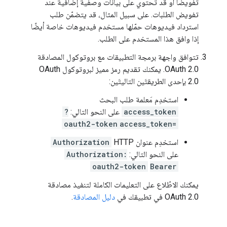
تفويضًا أو قد تحتوي على بيانات وصفية إضافية عند
تفويض الطلبات. على سبيل المثال، قد يتضمّن طلب
استرداد فيديوهات حمّلها مستخدم فيديوهات خاصة أيضًا
إذا وافق هذا المستخدم على الطلب.
تتوافق واجهة برمجة التطبيقات مع بروتوكول المصادقة
OAuth 2.0. يمكنك تقديم رمز مميز لبروتوكول OAuth
2.0 بإحدى الطريقتَين التاليتَين:
استخدِم مَعلمة طلب البحث
access_token
على النحو التالي:
?
oauth2-token
access_token=
استخدِم عنوان HTTP
Authorization
على النحو التالي:
Authorization:
oauth2-token
Bearer
يمكنك الاطّلاع على التعليمات الكاملة لتنفيذ مصادقة
OAuth 2.0 في تطبيقك في
دليل المصادقة
.