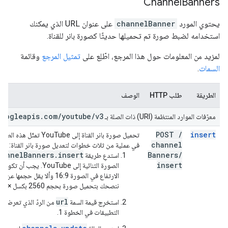
Channel
Banners
يحتوي المورد
channelBanner
على عنوان URL الذي يمكنك
استخدامه لضبط صورة تم تحميلها حديثًا كصورة بانر للقناة.
لمزيد من المعلومات حول هذا المرجع، اطّلِع على
تمثيل المرجع
وقائمة
السمات
.
الطريقة
طلب HTTP
الوصف
googleapis
.
com
/
youtube
/
v3
معرّفات الموارد المنتظمة (URI) ذات الصلة بـ
POST
/
insert
تحميل صورة بانر القناة إلى uTube
channel
في عملية من ثلاث خطوات لتعديل صورة بانر القناة:
hannelBanners.insert
Banners
/
استدعِ طريقة
insert
الصورة الثنائية إلى YouTube. ي
ننصحك بتحميل صورة بحجم 2560 بكسل × 1440 بكسل.
url
استخرِج قيمة السمة
من الردّ الذي تعرضه و
التطبيقات في الخطوة 1.