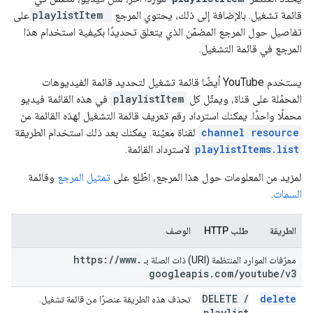
قائمة تشغيل. بالإضافة إلى ذلك، يحتوي المرجع
playlistItem
على
تفاصيل حول المرجع المضمّن الذي يتعلق تحديدًا بكيفية استخدام هذا
المرجع في قائمة التشغيل.
يستخدم YouTube أيضًا قائمة تشغيل لتحديد قائمة الفيديوهات
المحمّلة على قناة، ويمثّل كل
playlistItem
في هذه القائمة فيديو
محملًا واحدًا. يمكنك استرداد رقم تعريف قائمة التشغيل لهذه القائمة من
channel resource
لقناة معيّنة. يمكنك بعد ذلك استخدام الطريقة
playlistItems.list
لاسترداد القائمة.
لمزيد من المعلومات حول هذا المرجع، اطّلِع على
تمثيل المرجع
وقائمة
السمات
.
الطريقة
طلب HTTP
الوصف
https:
/
/
www
.
معرّفات الموارد المنتظمة (URI) ذات الصلة بـ
googleapis
.
com
/
youtube
/
v3
DELETE
/
delete
تحذف هذه الطريقة عنصرًا من قائمة تشغيل.
playlist