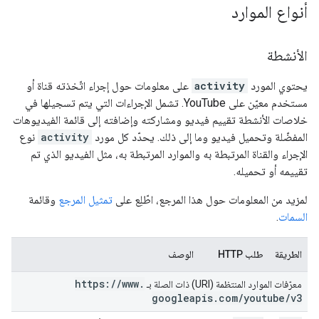
أنواع الموارد
الأنشطة
يحتوي المورد
activity
على معلومات حول إجراء اتّخذته قناة أو
مستخدم معيّن على YouTube. تشمل الإجراءات التي يتم تسجيلها في
خلاصات الأنشطة تقييم فيديو ومشاركته وإضافته إلى قائمة الفيديوهات
المفضّلة وتحميل فيديو وما إلى ذلك. يحدّد كل مورد
activity
نوع
الإجراء والقناة المرتبطة به والموارد المرتبطة به، مثل الفيديو الذي تم
تقييمه أو تحميله.
لمزيد من المعلومات حول هذا المرجع، اطّلِع على
تمثيل المرجع
وقائمة
السمات
.
الطريقة
طلب HTTP
الوصف
https:
/
/
www
.
معرّفات الموارد المنتظمة (URI) ذات الصلة بـ
googleapis
.
com
/
youtube
/
v3