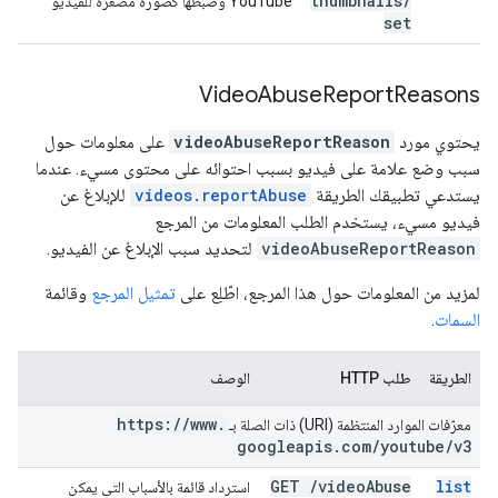
thumbnails
/
YouTube وضبطها كصورة مصغّرة للفيديو
set
Video
Abuse
Report
Reasons
يحتوي مورد
videoAbuseReportReason
على معلومات حول
سبب وضع علامة على فيديو بسبب احتوائه على محتوى مسيء. عندما
يستدعي تطبيقك الطريقة
videos.reportAbuse
للإبلاغ عن
فيديو مسيء، يستخدم الطلب المعلومات من المرجع
videoAbuseReportReason
لتحديد سبب الإبلاغ عن الفيديو.
لمزيد من المعلومات حول هذا المرجع، اطّلِع على
تمثيل المرجع
وقائمة
السمات
.
الطريقة
طلب HTTP
الوصف
https:
/
/
www
.
معرّفات الموارد المنتظمة (URI) ذات الصلة بـ
googleapis
.
com
/
youtube
/
v3
GET
/
video
Abuse
list
استرداد قائمة بالأسباب التي يمكن