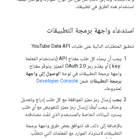
استخدام هذه الطرق في تطبيقك.
استدعاء واجهة برمجة التطبيقات
تنطبق المتطلبات التالية على طلبات YouTube Data API:
يجب أن يحدّد كل طلب مفتاح API (باستخدام المَعلمة
key
) أو يقدّم رمز OAuth 2.0 المميّز. يتوفّر مفتاح
واجهة برمجة التطبيقات في لوحة
الوصول إلى واجهة
برمجة التطبيقات
ضمن
Developer Console
لمشروعك.
يجب
إرسال رمز مميّز للموافقة مع كل طلب إدراج وتعديل
وحذف. يجب أيضًا إرسال رمز مميّز للتفويض مع أي طلب
يسترد البيانات الخاصة بالمستخدم الذي تمّت مصادقته.
بالإضافة إلى ذلك، قد تتوافق بعض طرق واجهة برمجة
التطبيقات لاسترداد الموارد مع المَعلمات التي تتطلّب