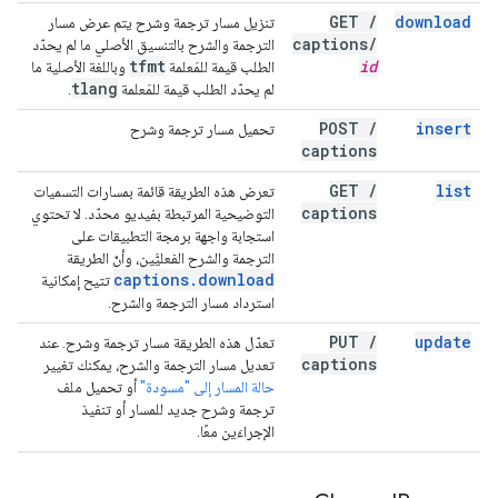
GET
/
download
تنزيل مسار ترجمة وشرح يتم عرض مسار
captions
/
الترجمة والشرح بالتنسيق الأصلي ما لم يحدّد
tfmt
id
الطلب قيمة للمَعلمة
وباللغة الأصلية ما
tlang
لم يحدّد الطلب قيمة للمَعلمة
.
POST
/
insert
تحميل مسار ترجمة وشرح
captions
GET
/
list
تعرض هذه الطريقة قائمة بمسارات التسميات
captions
التوضيحية المرتبطة بفيديو محدّد. لا تحتوي
استجابة واجهة برمجة التطبيقات على
الترجمة والشرح الفعليَّين، وأنّ الطريقة
captions
.
download
تتيح إمكانية
استرداد مسار الترجمة والشرح.
PUT
/
update
تعدّل هذه الطريقة مسار ترجمة وشرح. عند
captions
تعديل مسار الترجمة والشرح، يمكنك تغيير
حالة المسار إلى "مسودة"
أو تحميل ملف
ترجمة وشرح جديد للمسار أو تنفيذ
الإجراءَين معًا.