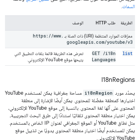
السمات
.
الطريقة
طلب HTTP
الوصف
https:
/
/
www
.
معرّفات الموارد المنتظمة (URI) ذات الصلة بـ
googleapis
.
com
/
youtube
/
v3
GET
/
i18n
list
تعرض هذه الطريقة قائمة بلغات التطبيق التي
Languages
يتيحها موقع YouTube الإلكتروني.
I18n
Regions
يحدّد مورد
i18nRegion
مساحة جغرافية يمكن لمستخدم YouTube
اختيارها كمنطقة مفضّلة للمحتوى. يمكن أيضًا الإشارة إلى منطقة
المحتوى على أنّها لغة المحتوى. بالنسبة إلى موقع YouTube الإلكتروني،
يمكن اختيار منطقة المحتوى تلقائيًا استنادًا إلى طرق البحث التجريبية،
مثل نطاق YouTube أو الموقع الجغرافي لعنوان IP الخاص بالمستخدم.
يمكن للمستخدم أيضًا اختيار منطقة المحتوى يدويًا من تذييل موقع
YouTube الإلكتروني.