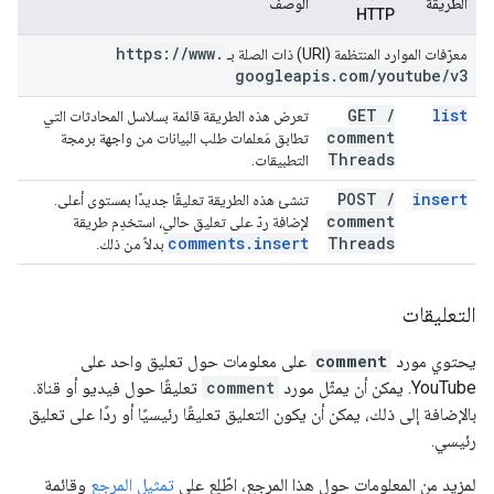
الطريقة
الوصف
HTTP
https:
/
/
www
.
معرّفات الموارد المنتظمة (URI) ذات الصلة بـ
googleapis
.
com
/
youtube
/
v3
GET
/
list
تعرض هذه الطريقة قائمة بسلاسل المحادثات التي
comment
تطابق مَعلمات طلب البيانات من واجهة برمجة
Threads
التطبيقات.
POST
/
insert
تنشئ هذه الطريقة تعليقًا جديدًا بمستوى أعلى.
comment
لإضافة ردّ على تعليق حالي، استخدِم طريقة
comments
.
insert
Threads
بدلاً من ذلك.
التعليقات
يحتوي مورد
comment
على معلومات حول تعليق واحد على
YouTube. يمكن أن يمثّل مورد
comment
تعليقًا حول فيديو أو قناة.
بالإضافة إلى ذلك، يمكن أن يكون التعليق تعليقًا رئيسيًا أو ردًا على تعليق
رئيسي.
لمزيد من المعلومات حول هذا المرجع، اطّلِع على
تمثيل المرجع
وقائمة