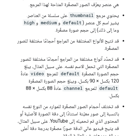
هي عنصر يعرّف الصور المصغّرة المتاحة لهذا المرجع.
يحتوي مرجع
thumbnail
على سلسلة من العناصر.
يشير اسم كل عنصر (
default
و
medium
و
high
وما إلى ذلك) إلى حجم صورة مصغّرة.
قد تتيح الأنواع المختلفة من المراجع أحجامًا مختلفة للصور
المصغّرة.
قد تحدّد أنواع مختلفة من المراجع أحجامًا مختلفة للصور
المصغّرة التي تحمل الاسم نفسه. على سبيل المثال، يبلغ
حجم الصورة المصغّرة
default
للمرجع
video
عادةً
120 بكسل × 90 بكسل، ويبلغ حجم الصورة المصغّرة
default
للمرجع
channel
عادةً 88 بكسل × 88
بكسل.
قد تختلف أحجام الصور المصغّرة للموارد من النوع نفسه
بالنسبة إلى صور معيّنة استنادًا إلى دقة الصورة الأصلية أو
المحتوى الذي تم تحميله إلى YouTube. على سبيل المثال،
قد يتيح فيديو عالي الدقة صورًا مصغّرة بدرجة دقة أعلى
من الفيديوهات غير العالية الدقة.