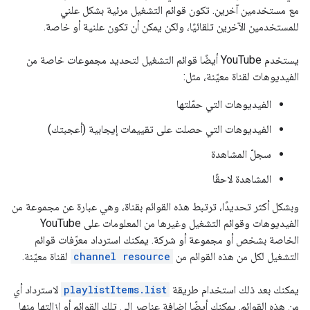
مع مستخدمين آخرين. تكون قوائم التشغيل مرئية بشكل علني
للمستخدمين الآخرين تلقائيًا، ولكن يمكن أن تكون علنية أو خاصة.
يستخدم YouTube أيضًا قوائم التشغيل لتحديد مجموعات خاصة من
الفيديوهات لقناة معيّنة، مثل:
الفيديوهات التي حمّلتها
الفيديوهات التي حصلت على تقييمات إيجابية (أعجبتك)
سجلّ المشاهدة
المشاهدة لاحقًا
وبشكل أكثر تحديدًا، ترتبط هذه القوائم بقناة، وهي عبارة عن مجموعة من
الفيديوهات وقوائم التشغيل وغيرها من المعلومات على YouTube
الخاصة بشخص أو مجموعة أو شركة. يمكنك استرداد معرّفات قوائم
التشغيل لكل من هذه القوائم من
channel resource
لقناة معيّنة.
يمكنك بعد ذلك استخدام طريقة
playlistItems.list
لاسترداد أي
من هذه القوائم. يمكنك أيضًا إضافة عناصر إلى تلك القوائم أو إزالتها منها