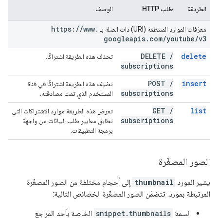
الطريقة
طلب HTTP
الوصف
https:
/
/
www
.
معرّفات الموارد المنتظمة (URI) ذات الصلة بـ
googleapis
.
com
/
youtube
/
v3
DELETE
/
delete
تحذف هذه الطريقة اشتراكًا.
subscriptions
POST
/
insert
تضيف هذه الطريقة اشتراكًا في قناة
subscriptions
المستخدم الذي تمت مصادقته.
GET
/
list
تعرض هذه الطريقة موارد الاشتراكات التي
subscriptions
تطابق معايير طلب البيانات من واجهة
برمجة التطبيقات.
الصور المصغّرة
يشير المورد
thumbnail
إلى أحجام مختلفة من الصور المصغّرة
المرتبطة بمورد. تتضمّن الصور المصغّرة الخصائص التالية:
السمة
snippet.thumbnails
الخاصة بأحد المراجع