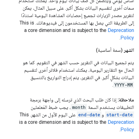
أساس يومي ويتضمّن كل صف بيانات ليوم واحد. يمكنك استخدام
سمات أخرى لتقسيم البيانات بشكل أكبر. على سبيل المثال، يمكن
لتقرير مصدر الزيارات تجميع إحصاءات المشاهدة اليومية استنادًا
إلى الطريقة التي يصل بها المستخدمون إلى فيديوهاتك.
This is
a core dimension and is subject to the
Deprecation
.
Policy
الشهر
(سمة أساسية)
يتم تجميع البيانات في التقرير حسب الشهر في التقويم. كما هو
الحال مع التقارير اليومية، يمكنك استخدام فلاتر أخرى لتقسيم
البيانات بشكلٍ أكبر. في التقرير، يتم إدراج التواريخ بالتنسيق
.
YYYY-MM
ملاحظة:
إذا كان طلب البحث الذي ترسله إلى واجهة برمجة
التطبيقات يستخدم السمة
month
، يجب ضبط المَعلمتَين
start-date
و
end-date
على اليوم الأول من الشهر.
This
is a core dimension and is subject to the
Deprecation
.
Policy