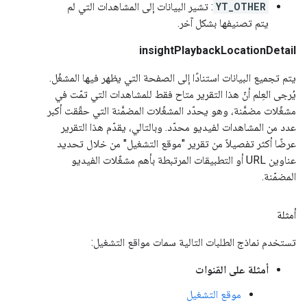
YT_OTHER
: تشير البيانات إلى المشاهدات التي لم
يتم تصنيفها بشكل آخر.
insightPlaybackLocationDetail
يتم تجميع البيانات استنادًا إلى الصفحة التي يظهر فيها المشغّل.
يُرجى العِلم أنّ هذا التقرير متاح فقط للمشاهدات التي تمّت في
مشغّلات مضمَّنة، وهو يحدّد المشغّلات المضمَّنة التي حقّقت أكبر
عدد من المشاهدات لفيديو محدّد. وبالتالي، يقدّم هذا التقرير
عرضًا أكثر تفصيلاً من تقرير "موقع التشغيل" من خلال تحديد
عناوين URL أو التطبيقات المرتبطة بأهم مشغّلات الفيديو
المضمّنة.
أمثلة
تستخدم نماذج الطلبات التالية سمات مواقع التشغيل:
أمثلة على القنوات
موقع التشغيل