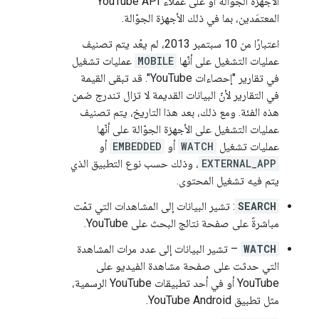
الأجهزة الجوّالة أو على عملاء YouTube API
المعتمَدين، بما في ذلك الأجهزة الجوّالة.
اعتبارًا من 10 سبتمبر 2013، لم يعُد يتم تصنيف
عمليات التشغيل على أنّها
MOBILE
عمليات تشغيل
في تقارير "إحصاءات YouTube". قد تبقى القيمة
في التقارير لأنّ البيانات القديمة لا تزال تندرج ضمن
هذه الفئة. ومع ذلك، بعد هذا التاريخ، يتم تصنيف
عمليات التشغيل على الأجهزة الجوّالة على أنّها
عمليات تشغيل
WATCH
أو
EMBEDDED
أو
EXTERNAL_APP
، وذلك حسب نوع التطبيق الذي
يتم فيه تشغيل المحتوى.
SEARCH
: تشير البيانات إلى المشاهدات التي تمّت
مباشرةً على صفحة نتائج البحث على YouTube.
WATCH
– تشير البيانات إلى عدد مرات المشاهدة
التي حدثت على صفحة مشاهدة الفيديو على
YouTube أو في أحد تطبيقات YouTube الرسمية،
مثل تطبيق YouTube Android.