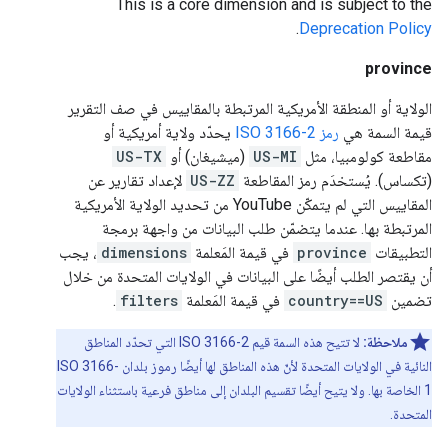
This is a core dimension and is subject to the
.
Deprecation Policy
province
الولاية أو المنطقة الأمريكية المرتبطة بالمقاييس في صف التقرير
قيمة السمة هي
رمز ISO 3166-2
يحدّد ولاية أمريكية أو
مقاطعة كولومبيا، مثل
US-MI
(ميشيغان) أو
US-TX
(تكساس). يُستخدَم رمز المقاطعة
US-ZZ
لإعداد تقارير عن
المقاييس التي لم يتمكّن YouTube من تحديد الولاية الأمريكية
المرتبطة بها. عندما يتضمّن طلب البيانات من واجهة برمجة
التطبيقات
province
في قيمة المَعلمة
dimensions
، يجب
أن يقتصر الطلب أيضًا على البيانات في الولايات المتحدة من خلال
تضمين
country==US
في قيمة المَعلمة
filters
.
ملاحظة:
لا تتيح هذه السمة قيم ISO 3166-2 التي تحدّد المناطق
النائية في الولايات المتحدة لأنّ هذه المناطق لها أيضًا رموز بلدان ISO 3166-
1 الخاصة بها. ولا يتيح أيضًا تقسيم البلدان إلى مناطق فرعية باستثناء الولايات
المتحدة.