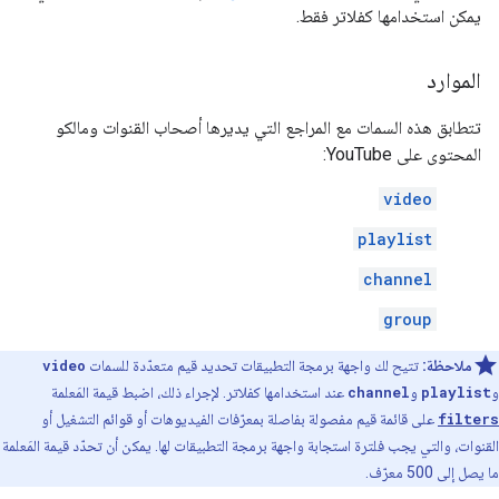
يمكن استخدامها كفلاتر فقط.
الموارد
تتطابق هذه السمات مع المراجع التي يديرها أصحاب القنوات ومالكو
المحتوى على YouTube:
video
playlist
channel
group
ملاحظة:
تتيح لك واجهة برمجة التطبيقات تحديد قيم متعدّدة للسمات
video
و
playlist
و
channel
عند استخدامها كفلاتر. لإجراء ذلك، اضبط قيمة المَعلمة
filters
على قائمة قيم مفصولة بفاصلة بمعرّفات الفيديوهات أو قوائم التشغيل أو
القنوات، والتي يجب فلترة استجابة واجهة برمجة التطبيقات لها. يمكن أن تحدّد قيمة المَعلمة
ما يصل إلى 500 معرّف.