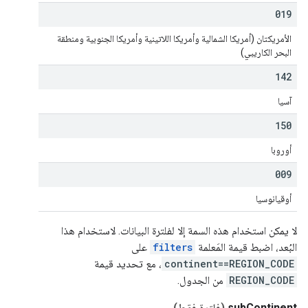
019
الأمريكتان (أمريكا الشمالية وأمريكا اللاتينية وأمريكا الجنوبية ومنطقة
البحر الكاريبي)
142
آسيا
150
أوروبا
009
أوقيانوسيا
لا يمكن استخدام هذه السمة إلا لفلترة البيانات. لاستخدام هذا
البُعد، اضبط قيمة المَعلمة
filters
على
continent==REGION_CODE
، مع تحديد قيمة
REGION_CODE
من الجدول.
subContinent
(فلترة فقط)