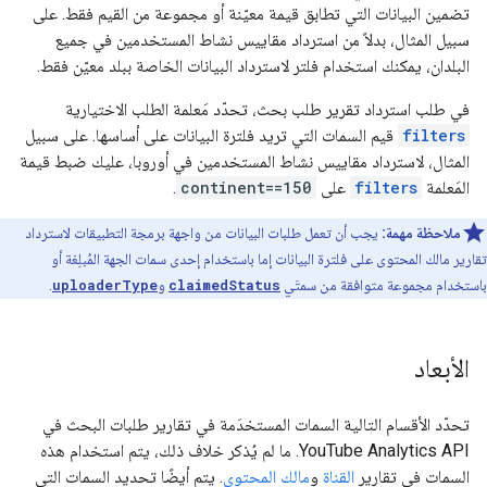
تضمين البيانات التي تطابق قيمة معيّنة أو مجموعة من القيم فقط. على
سبيل المثال، بدلاً من استرداد مقاييس نشاط المستخدمين في جميع
البلدان، يمكنك استخدام فلتر لاسترداد البيانات الخاصة ببلد معيّن فقط.
في طلب استرداد تقرير طلب بحث، تحدّد مَعلمة الطلب الاختيارية
filters
قيم السمات التي تريد فلترة البيانات على أساسها. على سبيل
المثال، لاسترداد مقاييس نشاط المستخدمين في أوروبا، عليك ضبط قيمة
المَعلمة
filters
على
continent==150
.
ملاحظة مهمة:
يجب أن تعمل طلبات البيانات من واجهة برمجة التطبيقات لاسترداد
تقارير مالك المحتوى على فلترة البيانات إما باستخدام إحدى سمات الجهة المُبلِغة أو
باستخدام مجموعة متوافقة من سمتَي
claimedStatus
و
uploaderType
.
الأبعاد
تحدّد الأقسام التالية السمات المستخدَمة في تقارير طلبات البحث في
YouTube Analytics API. ما لم يُذكر خلاف ذلك، يتم استخدام هذه
السمات في تقارير
القناة
و
مالك المحتوى
. يتم أيضًا تحديد السمات التي