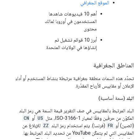
الموقع الجغرافي
أهم 10 فيديوهات شاهدها
المستخدمون في أوروبا لمالك
محتوى
أبرز 10 قوائم تشغيل تم
إنشاؤها في الولايات المتحدة
المناطق الجغرافية
تحدّد هذه السمات منطقة جغرافية مرتبطة بنشاط المستخدِم أو أداء
الإعلان أو مقاييس الأرباح المقدّرة.
البلد
(سمة أساسية)
البلد المرتبط بالمقاييس في صف التقرير قيمة السمة هي رمز البلد
المكوّن من حرفَين وفقًا لمعيار ISO-3166-1، مثل
US
أو
CN
(الصين) أو
FR
(فرنسا). يتم استخدام رمز البلد
ZZ
للإبلاغ عن
المقاييس التي لم يتمكّن YouTube من تحديد البلد المرتبط بها.