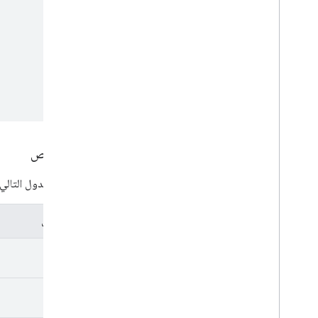
الخصائص
يحدّد الجدول التالي
الخصائص
kind
etag