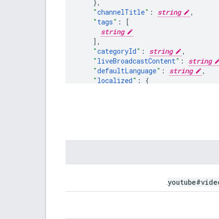
}
,
"
channelTitle
"
:
string
,
"
tags
"
:
[
string
],
"
categoryId
"
:
string
,
"
liveBroadcastContent
"
:
string
"
defaultLanguage
"
:
string
,
"
localized
"
:
"
title
"
:
string
,
"
description
"
:
string
}
,
"
defaultAudioLanguage
"
:
string
}
,
"
contentDetails
"
:
"
duration
"
:
string
,
"
dimension
"
:
string
,
"
definition
"
:
string
,
"
caption
"
:
string
,
youtube#vide
.
"
licensedContent
"
:
boolean
,
"
regionRestriction
"
:
"
allowed
"
:
[
string