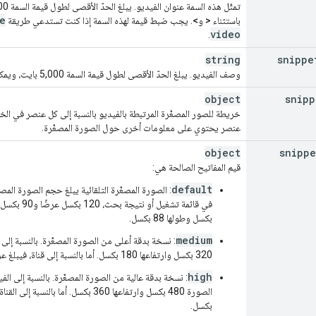
e
باستثناء
<
و
>
. يجب ضبط قيمة لهذه السمة إذا كنت تستدعي طريقة
video
.
string
snippe
وصف الفيديو. يبلغ الحدّ الأقصى لطول قيمة السمة 5,000 بايت، ويمكن أن تحتوي على جميع أحرف UTF-8 الصالحة باستثناء
object
snipp
خريطة للصور المصغّرة المرتبطة بالفيديو بالنسبة إلى كل عنصر في الخ
عنصر يحتوي على معلومات أخرى حول الصورة المصغّرة.
object
snippe
قيم المفاتيح الصالحة هي:
default
: الصورة المصغّرة التلقائية يبلغ حجم الصورة المص
بكسل وطولها 88 بكسل.
medium
: نسخة بدقة أعلى من الصورة المصغّرة. بالنسبة إل
320 بكسل وارتفاعها 180 بكسل. أما بالنسبة إلى قناة، فيبلغ عرض هذه الصورة 240 بكسل وارتفاعها 240 بكسل.
high
: نسخة بدقة عالية من الصورة المصغّرة. بالنسبة إلى ال
بكسل.