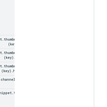
t
.
thumbnails
.
(key)
.
url
t
.
thumbnails
.
(key)
.
width
t
.
thumbnails
.
(key)
.
height
.
channel
Title
nippet
.
tags[]