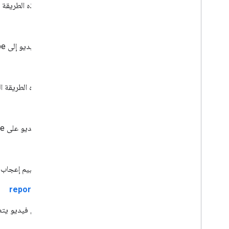
batch
Get
Stats
تعرض هذه الطريقة قا
العلامات المائية
إدراج
معلمات طلبات البحث القياسية
أخطاء في You
Tube Data API
تحميل فيديو إلى YouTube وتحديد البيانات الوصفية للفيديو بشكل اختياري
تعديل
تعدّل هذه الطريقة ا
حذف
لحذف فيديو على YouTube
rate
إضافة تقييم إعجاب أ
reportAbuse
الإبلاغ عن فيديو يت