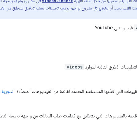
 التي يتم تحميلها من خلال نقطة النهاية
videos.insert
ذا القيد، يجب أن
يخضع كل مشروع لواجهة برمجة تطبيقات لعملية تدقيق
للتحقّق من الام
فيديو على YouTube.
تطبيقات الطرق التالية لموارد
videos
:
ييمات التي قدّمها المستخدم المعتمَد لقائمة من الفيديوهات المحدّدة.
التجربة ا
ئمة بالفيديوهات التي تتطابق مع مَعلمات طلب البيانات من واجهة برمجة التط