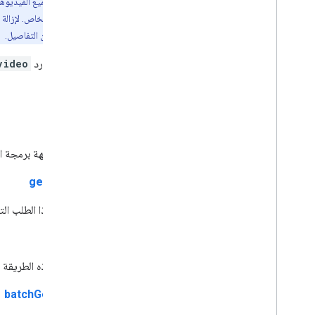
سيتم حصر جميع الفيديوهات
مستويات الانتساب
على وضع العرض الخاص. لإزالة ه
Playlist
Images
التطبيقات
لمزيد من التفاصيل.
عناصر قائمة التشغيل
يمثّل المورد
video
قوائم التشغيل
البحث
الاشتراكات
الطُرق
الصور المصغّرة
أسباب الإبلاغ عن إساءة استخدام الفيديو
فئات الفيديو
تتيح واجهة برمجة ال
ملفات فيديو
getRating
نظرة عامّة
قائمة
يسترد هذا الطلب التق
insert
تحديث
list
المعدّل
تعرض هذه الطريقة قا
الحصول على تقييم
الإبلاغ عن إساءة
batchGetStats
حذف