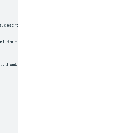
t
.
description
et
.
thumbnails
t
.
thumbnails
.
(key)