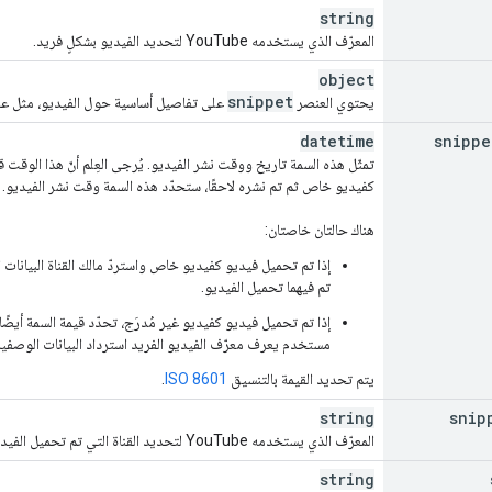
string
المعرّف الذي يستخدمه YouTube لتحديد الفيديو بشكلٍ فريد.
object
snippet
يحتوي العنصر
على تفاصيل أساسية حول الفيديو، مثل عن
datetime
snippe
تمثّل هذه السمة تاريخ ووقت نشر الفيديو. يُرجى العِلم أنّ هذا الوقت
كفيديو خاص ثم تم نشره لاحقًا، ستحدّد هذه السمة وقت نشر الفيديو.
هناك حالتان خاصتان:
إذا تم تحميل فيديو كفيديو خاص واستردّ مالك القناة البيانات 
تم فيهما تحميل الفيديو.
إذا تم تحميل فيديو كفيديو غير مُدرَج، تحدّد قيمة السمة أيضً
مستخدم يعرف معرّف الفيديو الفريد استرداد البيانات الوصفية
يتم تحديد القيمة بالتنسيق
ISO 8601
.
string
snip
المعرّف الذي يستخدمه YouTube لتحديد القناة التي تم تحميل الفيديو إليها بشكل فريد.
string