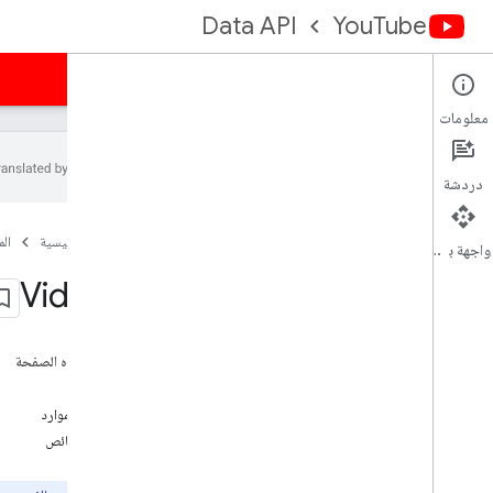
Data API
YouTube
الصفحة الرئيسية
الأدلة
المرجع
نماذج
الدعم
معلومات
دردشة
نظرة عامة
الصفحة الرئيسية
ال
أنشطة
واجهة برمجة التطبيقات
الشرح
Videos
إعلانات البانر للقناة
القنوات
أقسام القناة
على هذه الصفحة
التعليقات
الطُرق
سلاسل التعليقات
تمثيل الموارد
i18nاللغات
الخصائص
مناطق i18n
المشتركون الداعمون