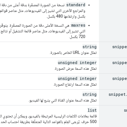
standard
: نسخة من الصورة المصغّرة بدقة أعلى من دقة 
بكسل وارتفاعها 480 بكسل.
maxres
: هي النسخة الأعلى دقة من الصورة المصغّرة. يتوف
720 بكسل.
string
snippe
تمثّل عنوان URL الخاص بالصورة.
,
unsigned integer
snippe
تمثّل هذه السمة عرض الصورة.
unsigned integer
snippe
تمثّل هذه السمة ارتفاع الصورة.
string
snippet
تمثّل هذه السمة عنوان القناة التي يتبع لها الفيديو.
list
s
قائمة بعلامات الكلمات الرئيسية المرتبطة بالفيديو، ويمكن أن تحتوي 
500 حرف. يُرجى العِلم بالقواعد التالية المتعلّقة بطريقة احتساب الحد الأقصى لعدد الأحرف: