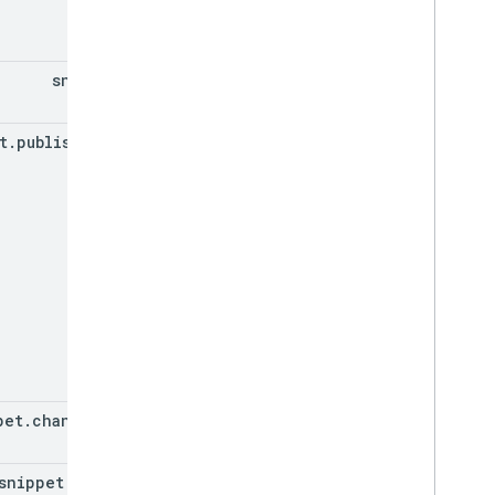
id
snippet
t
.
published
At
pet
.
channel
Id
snippet
.
title