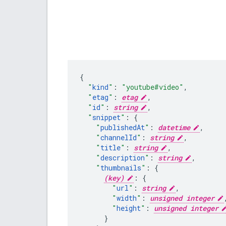
"
kind
"
:
"youtube#video"
,
"
etag
"
:
etag
,
"
id
"
:
string
,
"
snippet
"
:
"
publishedAt
"
:
datetime
,
"
channelId
"
:
string
,
"
title
"
:
string
,
"
description
"
:
string
,
"
thumbnails
"
:
(key)
:
"
url
"
:
string
,
"
width
"
:
unsigned integer
"
height
"
:
unsigned integer