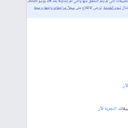
في مشاريع واجهة برمجة التطبيقات التي لم يتم التحقق منها والتي تم إنشاؤها بعد 28 يوليو 2020،
تثال
لبنود الخدمة
. يُرجى الاطّلاع على
سجلّ مراجعات واجهة برمجة
لآن
بيقات.
التجربة الآن