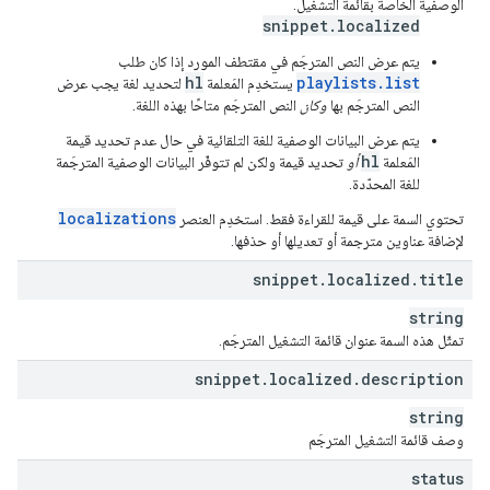
الوصفية الخاصة بقائمة التشغيل.
snippet.localized
يتم عرض النص المترجَم في مقتطف المورد إذا كان طلب
hl
playlists.list
يستخدِم المَعلمة
لتحديد لغة يجب عرض
النص المترجَم بها
وكان
النص المترجَم متاحًا بهذه اللغة.
يتم عرض البيانات الوصفية للغة التلقائية في حال عدم تحديد قيمة
hl
المَعلمة
أو
تحديد قيمة ولكن لم تتوفّر البيانات الوصفية المترجَمة
للغة المحدّدة.
localizations
تحتوي السمة على قيمة للقراءة فقط. استخدِم العنصر
لإضافة عناوين مترجمة أو تعديلها أو حذفها.
snippet
.
localized
.
title
string
تمثّل هذه السمة عنوان قائمة التشغيل المترجَم.
snippet
.
localized
.
description
string
وصف قائمة التشغيل المترجَم
status