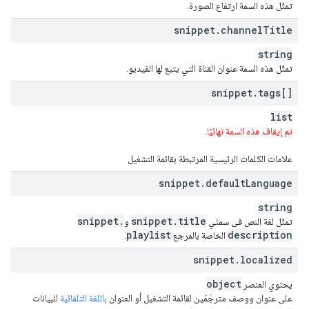
تمثّل هذه السمة ارتفاع الصورة.
snippet
.
channel
Title
string
تمثّل هذه السمة عنوان القناة التي يتبع لها الفيديو.
snippet
.
tags[]
list
تم إيقاف هذه السمة نهائيًا.
علامات الكلمات الرئيسية المرتبطة بقائمة التشغيل
snippet
.
default
Language
string
snippet
.
snippet
.
title
تمثّل لغة النص في سمتَي
و
playlist
description
الخاصة بالمرجع
.
snippet
.
localized
object
يحتوي العنصر
على عنوان ووصف مترجَمَين لقائمة التشغيل أو العنوان
باللغة التلقائية
للبيانات