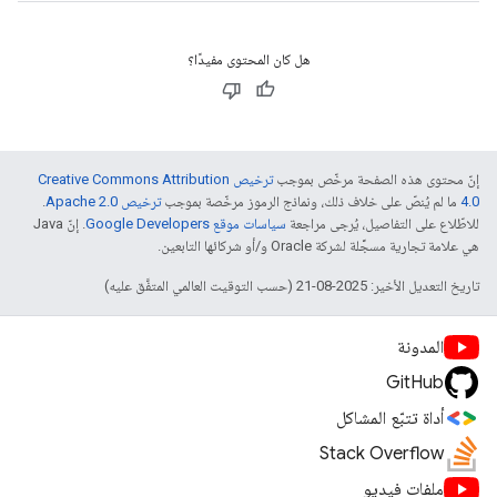
هل كان المحتوى مفيدًا؟
إنّ محتوى هذه الصفحة مرخّص بموجب
ترخيص Creative Commons Attribution
4.0‏
ما لم يُنصّ على خلاف ذلك، ونماذج الرموز مرخّصة بموجب
ترخيص Apache 2.0‏
.
للاطّلاع على التفاصيل، يُرجى مراجعة
سياسات موقع Google Developers‏
. إنّ Java
هي علامة تجارية مسجَّلة لشركة Oracle و/أو شركائها التابعين.
تاريخ التعديل الأخير: 2025-08-21 (حسب التوقيت العالمي المتفَّق عليه)
المدونة
GitHub
أداة تتبّع المشاكل
Stack Overflow
ملفات فيديو