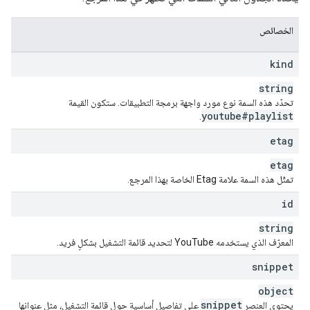
"
itemCount
"
:
unsigned integer
}
,
"
player
"
:
الخصائص
"
embedHtml
"
:
string
}
,
kind
"
localizations
"
:
(key)
:
string
"
title
"
:
string
,
تحدّد هذه السمة نوع مورد واجهة برمجة التطبيقات. ستكون القيمة
"
description
"
:
string
youtube#playlist
.
}

etag
}
etag
تمثّل هذه السمة علامة Etag الخاصة بهذا المرجع.
id
string
المعرّف الذي يستخدمه YouTube لتحديد قائمة التشغيل بشكلٍ فريد.
snippet
object
snippet
يحتوي العنصر
على تفاصيل أساسية حول قائمة التشغيل، مثل عنوانها