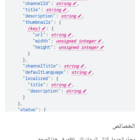
"
channelId
"
:
string
,
"
title
"
:
string
,
"
description
"
:
string
,
"
thumbnails
"
:
(key)
:
"
url
"
:
string
,
"
width
"
:
unsigned integer
,
"
height
"
:
unsigned integer
}
,
"
channelTitle
"
:
string
,
"
defaultLanguage
"
:
string
,
"
localized
"
:
"
title
"
:
string
,
"
description
"
:
string
}
,
"
status
"
:
"
privacyStatus
"
:
string
,
"
podcastStatus
"
:
enum
الخصائص
}
,
"
contentDetails
"
:
يحدّد الجدول التالي السمات التي تظهر في هذا المرجع: