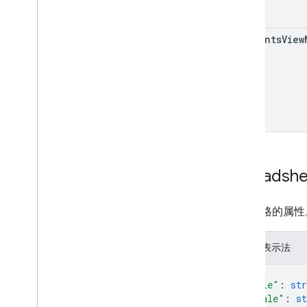
comments
View
Spreadshe
电子表格的属性
JSON 表示法
{
"title"
: 
str
"locale"
: 
st