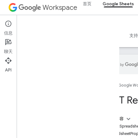
首页
Google Sheets
Workspace
Google Sheets
信息
概览
指南
参考文档
MCP 服务器
示例
支持
聊天
API
Sheets API
首页
Google W
v4
概览
REST Re
REST 资源
电子表格
本页内容
概览
资源：Spreadshe
电子表格
SpreadsheetProp
表格