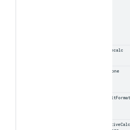
auto
Recalc
time
Zone
default
Forma
iterative
Cal