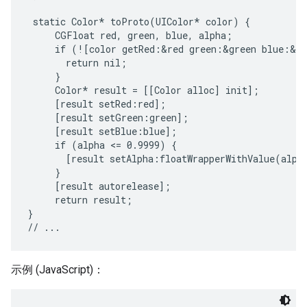
 static Color* toProto(UIColor* color) {

     CGFloat red, green, blue, alpha;

     if (![color getRed:&red green:&green blue:&bl
       return nil;

     }

     Color* result = [[Color alloc] init];

     [result setRed:red];

     [result setGreen:green];

     [result setBlue:blue];

     if (alpha <= 0.9999) {

       [result setAlpha:floatWrapperWithValue(alpha
     }

     [result autorelease];

     return result;

}

示例 (JavaScript)：