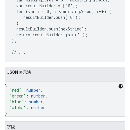
  var resultBuilder = ['#'];

  for (var i = 0; i < missingZeros; i++) {

     resultBuilder.push('0');

  }

  resultBuilder.push(hexString);

  return resultBuilder.join('');

};

JSON 表示法
{
"red"
: 
number
,
"green"
: 
number
,
"blue"
: 
number
,
"alpha"
: 
number
}
字段