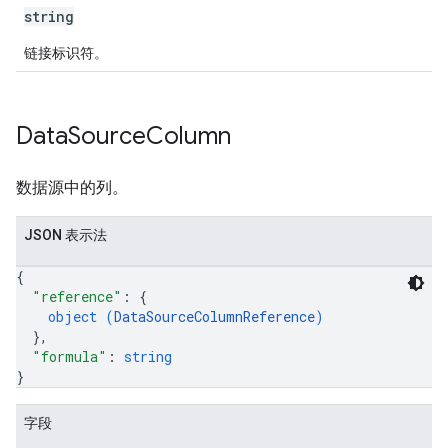
string
链接标识符。
Data
Source
Column
数据源中的列。
JSON 表示法
{
"reference"
: 
{
object (
DataSourceColumnReference
)
}
,
"formula"
: 
string
}
字段