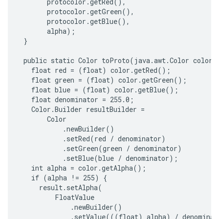
       protocolor.getRed(),

       protocolor.getGreen(),

       protocolor.getBlue(),

       alpha);

 }

 public static Color toProto(java.awt.Color color) 
   float red = (float) color.getRed();

   float green = (float) color.getGreen();

   float blue = (float) color.getBlue();

   float denominator = 255.0;

   Color.Builder resultBuilder =

       Color

           .newBuilder()

           .setRed(red / denominator)

           .setGreen(green / denominator)

           .setBlue(blue / denominator);

   int alpha = color.getAlpha();

   if (alpha != 255) {

     result.setAlpha(

         FloatValue

             .newBuilder()

             .setValue(((float) alpha) / denominato