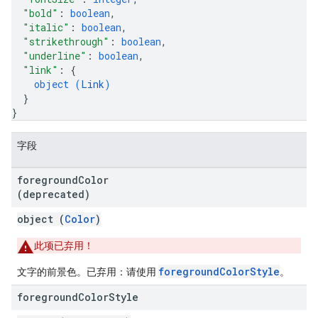
"bold"
: 
boolean
,
"italic"
: 
boolean
,
"strikethrough"
: 
boolean
,
"underline"
: 
boolean
,
"link"
: 
{
object (
Link
)
}
}
字段
foreground
Color
(deprecated)
object (
Color
)
此项已弃用！
foregroundColorStyle
文字的前景色。已弃用：请使用
。
foreground
Color
Style