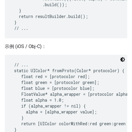
             .build());

   }

   return resultBuilder.build();

 }

示例 (iOS / Obj-C)：
 // ...

 static UIColor* fromProto(Color* protocolor) {

    float red = [protocolor red];

    float green = [protocolor green];

    float blue = [protocolor blue];

    FloatValue* alpha_wrapper = [protocolor alpha];
    float alpha = 1.0;

    if (alpha_wrapper != nil) {

      alpha = [alpha_wrapper value];

    }

    return [UIColor colorWithRed:red green:green bl
 }
