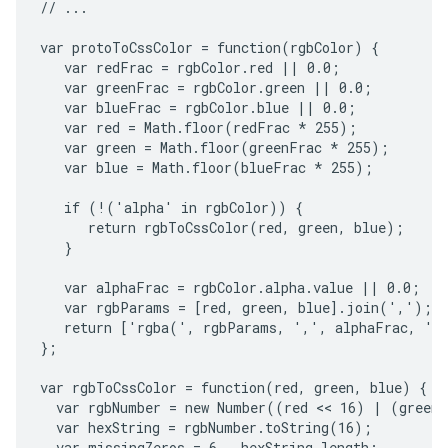
// ...

var protoToCssColor = function(rgbColor) {

   var redFrac = rgbColor.red || 0.0;

   var greenFrac = rgbColor.green || 0.0;

   var blueFrac = rgbColor.blue || 0.0;

   var red = Math.floor(redFrac * 255);

   var green = Math.floor(greenFrac * 255);

   var blue = Math.floor(blueFrac * 255);

   if (!('alpha' in rgbColor)) {

      return rgbToCssColor(red, green, blue);

   }

   var alphaFrac = rgbColor.alpha.value || 0.0;

   var rgbParams = [red, green, blue].join(',');

   return ['rgba(', rgbParams, ',', alphaFrac, ')'
};

var rgbToCssColor = function(red, green, blue) {

  var rgbNumber = new Number((red << 16) | (green 
  var hexString = rgbNumber.toString(16);

  var missingZeros = 6 - hexString.length;
