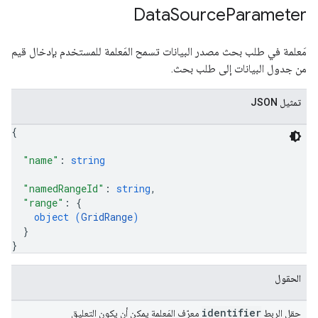
Data
Source
Parameter
مَعلمة في طلب بحث مصدر البيانات تسمح المَعلمة للمستخدم بإدخال قيم
من جدول البيانات إلى طلب بحث.
تمثيل JSON
{
"name"
: 
string
"namedRangeId"
: 
string
,
"range"
: 
{
object (
GridRange
)
}
}
الحقول
identifier
حقل الربط
معرّف المَعلمة يمكن أن يكون التعليق