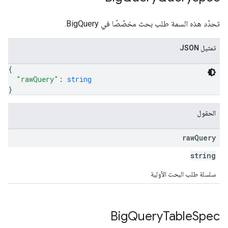
تحدّد هذه السمة طلب بحث مخصّصًا في BigQuery.
تمثيل JSON
{
"rawQuery"
: 
string
}
الحقول
raw
Query
string
سلسلة طلب البحث الأولية
Big
Query
Table
Spec