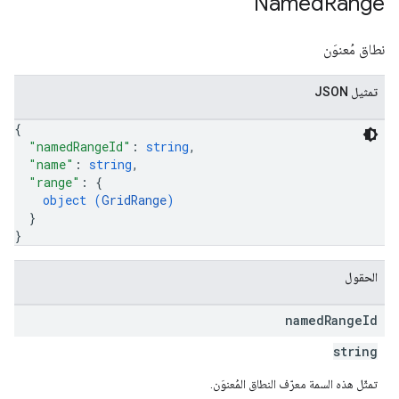
Named
Range
نطاق مُعنوَن
تمثيل JSON
{
"namedRangeId"
: 
string
,
"name"
: 
string
,
"range"
: 
{
object (
GridRange
)
}
}
الحقول
named
Range
Id
string
تمثّل هذه السمة معرّف النطاق المُعنوَن.