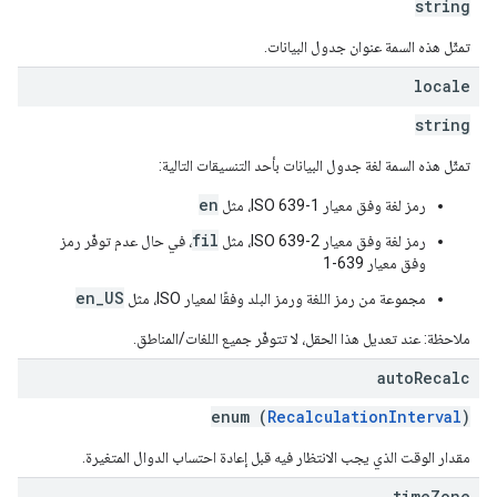
string
تمثّل هذه السمة عنوان جدول البيانات.
locale
string
تمثّل هذه السمة لغة جدول البيانات بأحد التنسيقات التالية:
en
رمز لغة وفق معيار ISO 639-1، مثل
fil
رمز لغة وفق معيار ISO 639-2، مثل
، في حال عدم توفّر رمز
وفق معيار 639-1
en_US
مجموعة من رمز اللغة ورمز البلد وفقًا لمعيار ISO، مثل
ملاحظة: عند تعديل هذا الحقل، لا تتوفّر جميع اللغات/المناطق.
auto
Recalc
enum (
RecalculationInterval
)
مقدار الوقت الذي يجب الانتظار فيه قبل إعادة احتساب الدوال المتغيرة.
time
Zone