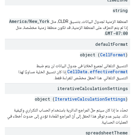
string
America/New_York
المنطقة الزمنية لجدول البيانات، بتنسيق CLDR، مثل
إذا لم يتم التعرّف على المنطقة الزمنية، قد تكون منطقة زمنية مخصّصة، مثل
GMT-07:00
.
default
Format
object (
CellFormat
)
التنسيق التلقائي لجميع الخلايا في جدول البيانات لن يتم ضبط
CellData.effectiveFormat
إذا كان تنسيق الخلية مساويًا لهذا
التنسيق التلقائي. هذا الحقل مخصّص للقراءة فقط.
iterative
Calculation
Settings
object (
IterativeCalculationSettings
)
تحدّد ما إذا كان سيتم حلّ المراجع الدائرية باستخدام الحساب التكراري وكيفية
ذلك. يشير عدم توفّر هذا الحقل إلى أنّ المراجع المُعادة تؤدي إلى حدوث أخطاء في
العمليات الحسابية.
spreadsheet
Theme