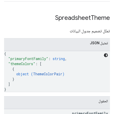
Spreadsheet
Theme
تمثّل تصميم جدول البيانات
تمثيل JSON
{
"primaryFontFamily"
: 
string
,
"themeColors"
: 
[
{
object (
ThemeColorPair
)
}
]
}
الحقول
primary
Font
Family