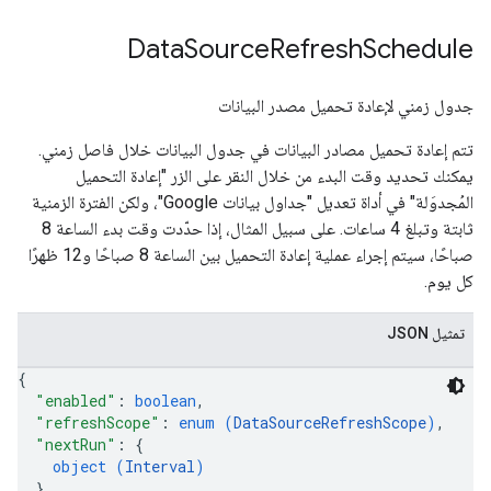
Data
Source
Refresh
Schedule
جدول زمني لإعادة تحميل مصدر البيانات
تتم إعادة تحميل مصادر البيانات في جدول البيانات خلال فاصل زمني.
يمكنك تحديد وقت البدء من خلال النقر على الزر "إعادة التحميل
المُجدوَلة" في أداة تعديل "جداول بيانات Google"، ولكن الفترة الزمنية
ثابتة وتبلغ 4 ساعات. على سبيل المثال، إذا حدّدت وقت بدء الساعة 8
صباحًا، سيتم إجراء عملية إعادة التحميل بين الساعة 8 صباحًا و12 ظهرًا
كل يوم.
تمثيل JSON
{
"enabled"
: 
boolean
,
"refreshScope"
: 
enum (
DataSourceRefreshScope
)
,
"nextRun"
: 
{
object (
Interval
)
}
,