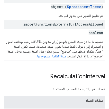
object (
SpreadsheetTheme
)
تم تطبيق المظهر على جدول البيانات.
import
Functions
External
Url
Access
Allowed
boolean
تحديد ما إذا كان سيتم السماح بالوصول إلى عناوين URL الخارجية لوظائف الصور
والاستيراد إذن بالقراءة فقط عندما تكون القيمة صحيحة. عندما تكون القيمة
"خطأ"، يمكنك ضبطها على "صحيح". سيتم تجاوز هذه القيمة وسيتم عرض القيمة
"صحيح" دائمًا إذا فعّل المشرف
ميزة القائمة المسموح بها
.
Recalculation
Interval
تعداد لخيارات إعادة الحساب المحتملة.
عمليات التعداد