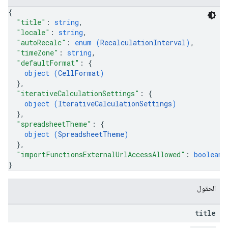
{
"title"
: 
string
,
"locale"
: 
string
,
"autoRecalc"
: 
enum (
RecalculationInterval
)
,
"timeZone"
: 
string
,
"defaultFormat"
: 
{
object (
CellFormat
)
}
,
"iterativeCalculationSettings"
: 
{
object (
IterativeCalculationSettings
)
}
,
"spreadsheetTheme"
: 
{
object (
SpreadsheetTheme
)
}
,
"importFunctionsExternalUrlAccessAllowed"
: 
boolean
}
الحقول
title