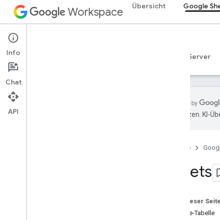
Übersicht
Google Sh
Workspace
Google Sheets
Info
Übersicht
Leitfäden
Referenzen
MCP-Server
Chat
API
übersetzen. KI-Üb
Sheets API
v4
Startseite
Goog
Übersicht
Sheets
REST-Ressourcen
Tabellen
Übersicht
Auf dieser Seit
Tabellen
Google-Tabelle
Tabellen