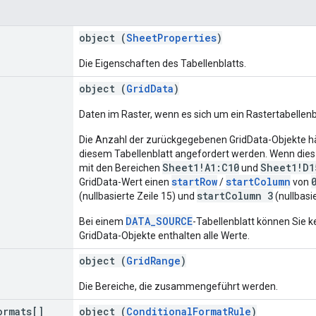
object (
SheetProperties
)
Die Eigenschaften des Tabellenblatts.
object (
GridData
)
Daten im Raster, wenn es sich um ein Rastertabellenb
Die Anzahl der zurückgegebenen GridData-Objekte hän
diesem Tabellenblatt angefordert werden. Wenn dies
Sheet1!A1:C10
Sheet1!D1
mit den Bereichen
und
startRow
startColumn
GridData-Wert einen
/
von
startColumn 3
(nullbasierte Zeile 15) und
(nullbasie
DATA_SOURCE
Bei einem
-Tabellenblatt können Sie 
GridData-Objekte enthalten alle Werte.
object (
GridRange
)
Die Bereiche, die zusammengeführt werden.
ormats[]
object (
ConditionalFormatRule
)