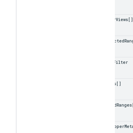
filter
Views[]
protected
Ran
basic
Filter
charts[]
banded
Ranges
developer
Met