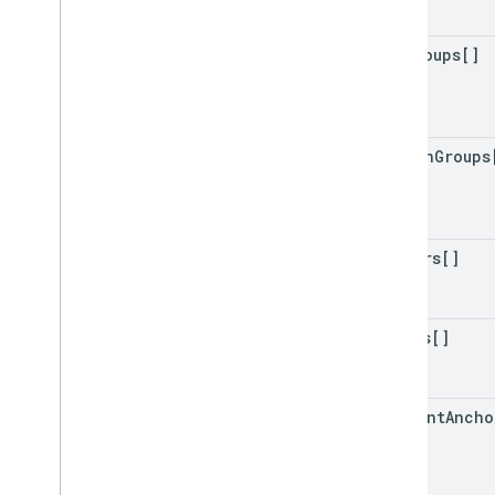
row
Groups[]
column
Groups
slicers[]
tables[]
comment
Ancho