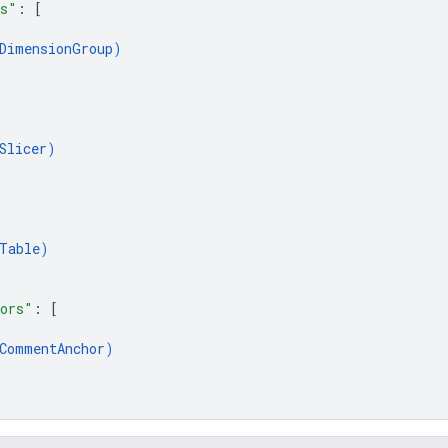
ps"
: 
[
DimensionGroup
)
Slicer
)
Table
)
ors"
: 
[
CommentAnchor
)