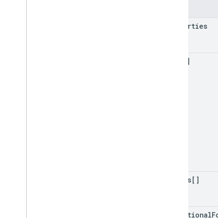
Felder
properties
data[]
merges[]
conditional
F