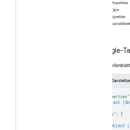
SheetProperties
Zellen
SheetType
Pivot-Tabellen
GridProperties
Diagramme
DataSourceSheet
Sonstiges
batch
Update
create
get
Google-Ta
get
By
Data
Filter
Tabellen
.
developer
Metadaten
Ein Tabellenblatt
Tabellen
Tabellen
.
Werte
JSON-Darstellu
Typen
{
Data
Filter
"properties"
Datum
/
Uhrzeit-Render-Option
object (
Sh
Dimension
}
,
Dimensionsbereich
"data"
: 
[
Error
Code
{
object (
Error
Details