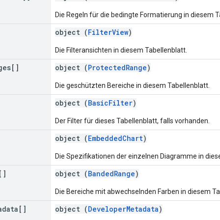
Die Regeln für die bedingte Formatierung in diesem Ta
object (
FilterView
)
Die Filteransichten in diesem Tabellenblatt.
ges[]
object (
ProtectedRange
)
Die geschützten Bereiche in diesem Tabellenblatt.
object (
BasicFilter
)
Der Filter für dieses Tabellenblatt, falls vorhanden.
object (
EmbeddedChart
)
Die Spezifikationen der einzelnen Diagramme in dies
[]
object (
BandedRange
)
Die Bereiche mit abwechselnden Farben in diesem Tab
adata[]
object (
DeveloperMetadata
)