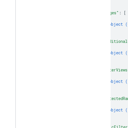
}
Update
Values
Response
]
,
Werteingabeoption
"merges"
: 
[
Wert-Render-Option
{
Clientbibliotheken
object (
}
Suchparameter
]
,
Nutzungsbeschränkungen
"conditional
{
object (
}
]
,
"filterViews
{
object (
}
]
,
"protectedRa
{
object (
}
]
,
"basicFilter