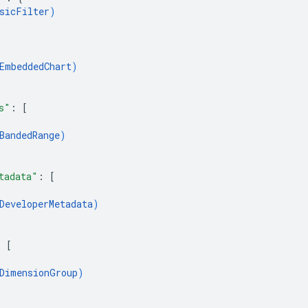
sicFilter
)
EmbeddedChart
)
s"
: 
[
BandedRange
)
tadata"
: 
[
DeveloperMetadata
)
: 
[
DimensionGroup
)