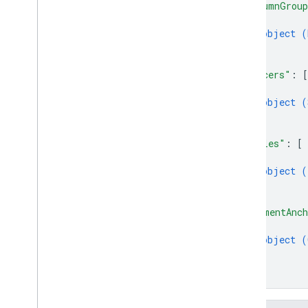
"columnGrou
{
object (
}
]
,
"slicers"
: 
[
{
object (
}
]
,
"tables"
: 
[
{
object (
}
]
,
"commentAnch
{
object (
}
]
}