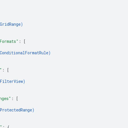
GridRange
)
Formats"
: 
[
ConditionalFormatRule
)
"
: 
[
FilterView
)
nges"
: 
[
ProtectedRange
)
"
: 
{