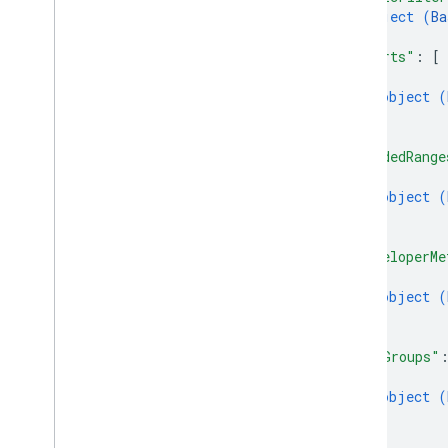
object (
Ba
}
,
"charts"
: 
[
{
object (
}
]
,
"bandedRange
{
object (
}
]
,
"developerMe
{
object (
}
]
,
"rowGroups"
{
object (
}
]
,