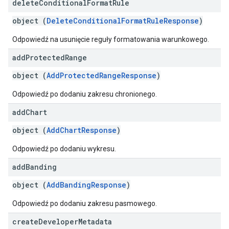
delete
Conditional
Format
Rule
object (
DeleteConditionalFormatRuleResponse
)
Odpowiedź na usunięcie reguły formatowania warunkowego.
add
Protected
Range
object (
AddProtectedRangeResponse
)
Odpowiedź po dodaniu zakresu chronionego.
add
Chart
object (
AddChartResponse
)
Odpowiedź po dodaniu wykresu.
add
Banding
object (
AddBandingResponse
)
Odpowiedź po dodaniu zakresu pasmowego.
create
Developer
Metadata