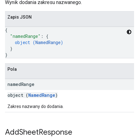
Wynik dodania zakresu nazwanego.
Zapis JSON
{
"namedRange"
: 
{
object (
NamedRange
)
}
}
Pola
named
Range
object (
NamedRange
)
Zakres nazwany do dodania.
Add
Sheet
Response