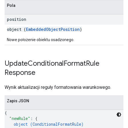
Pola
position
object (
EmbeddedObjectPosition
)
Nowe położenie obiektu osadzonego.
Update
Conditional
Format
Rule
Response
Wynik aktualizacji reguły formatowania warunkowego.
Zapis JSON
{
"newRule"
: 
{
object (
ConditionalFormatRule
)