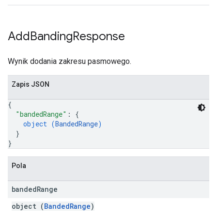
Add
Banding
Response
Wynik dodania zakresu pasmowego.
Zapis JSON
{
"bandedRange"
: 
{
object (
BandedRange
)
}
}
Pola
banded
Range
object (
BandedRange
)