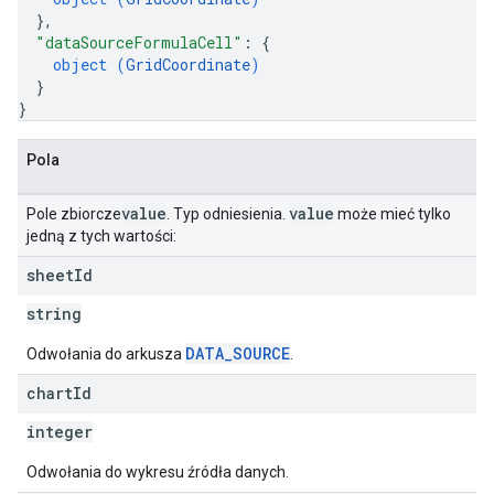
}
,
"dataSourceFormulaCell"
: 
{
object (
GridCoordinate
)
}
}
Pola
value
value
Pole zbiorcze
. Typ odniesienia.
może mieć tylko
jedną z tych wartości:
sheet
Id
string
DATA_SOURCE
Odwołania do arkusza
.
chart
Id
integer
Odwołania do wykresu źródła danych.