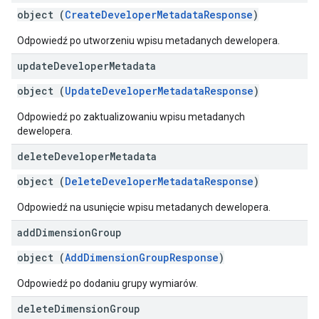
object (
CreateDeveloperMetadataResponse
)
Odpowiedź po utworzeniu wpisu metadanych dewelopera.
update
Developer
Metadata
object (
UpdateDeveloperMetadataResponse
)
Odpowiedź po zaktualizowaniu wpisu metadanych
dewelopera.
delete
Developer
Metadata
object (
DeleteDeveloperMetadataResponse
)
Odpowiedź na usunięcie wpisu metadanych dewelopera.
add
Dimension
Group
object (
AddDimensionGroupResponse
)
Odpowiedź po dodaniu grupy wymiarów.
delete
Dimension
Group