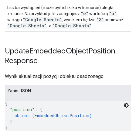
Liczba wystąpień (może być ich kilka w komórce) uległa
"e"
"o"
zmianie. Na przykład jeśli zastępujesz
wartością
"Google Sheets"
"3"
w ciągu
, wynikiem będzie
ponieważ
"Google Sheets"
"Googlo Shoots"
->
.
Update
Embedded
Object
Position
Response
Wynik aktualizacji pozycji obiektu osadzonego.
Zapis JSON
{
"position"
: 
{
object (
EmbeddedObjectPosition
)
}
}