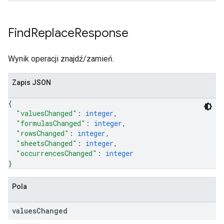
Find
Replace
Response
Wynik operacji znajdź/zamień.
Zapis JSON
{
"valuesChanged"
: 
integer
,
"formulasChanged"
: 
integer
,
"rowsChanged"
: 
integer
,
"sheetsChanged"
: 
integer
,
"occurrencesChanged"
: 
integer
}
Pola
values
Changed