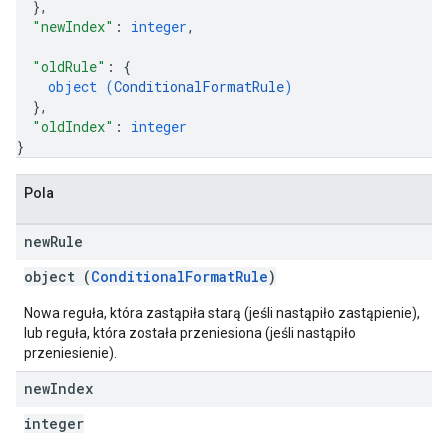
}
,
"newIndex"
: 
integer
,
"oldRule"
: 
{
object (
ConditionalFormatRule
)
}
,
"oldIndex"
: 
integer
}
Pola
new
Rule
object (
ConditionalFormatRule
)
Nowa reguła, która zastąpiła starą (jeśli nastąpiło zastąpienie),
lub reguła, która została przeniesiona (jeśli nastąpiło
przeniesienie).
new
Index
integer