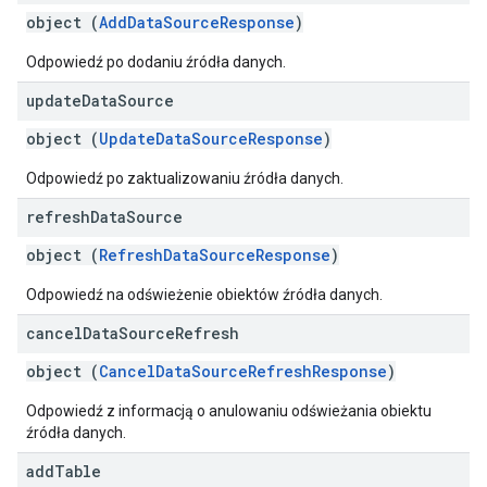
object (
AddDataSourceResponse
)
Odpowiedź po dodaniu źródła danych.
update
Data
Source
object (
UpdateDataSourceResponse
)
Odpowiedź po zaktualizowaniu źródła danych.
refresh
Data
Source
object (
RefreshDataSourceResponse
)
Odpowiedź na odświeżenie obiektów źródła danych.
cancel
Data
Source
Refresh
object (
CancelDataSourceRefreshResponse
)
Odpowiedź z informacją o anulowaniu odświeżania obiektu
źródła danych.
add
Table