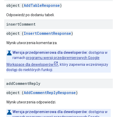
object (
AddTableResponse
)
Odpowiedź po dodaniu tabeli.
insert
Comment
object (
InsertCommentResponse
)
Wynik utworzenia komentarza.
Wersja przedpremierowa dla deweloperów:
dostępna w
ramach
programu wersji przedpremierowych Google
Workspace dla deweloperów
, który zapewnia wcześniejszy
dostęp do niektórych funkcji.
add
Comment
Reply
object (
AddCommentReplyResponse
)
Wynik utworzenia odpowiedzi.
Wersja przedpremierowa dla deweloperów:
dostępna w