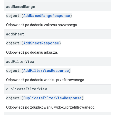
add
Named
Range
object (
AddNamedRangeResponse
)
Odpowiedź po dodaniu zakresu nazwanego.
add
Sheet
object (
AddSheetResponse
)
Odpowiedź po dodaniu arkusza.
add
Filter
View
object (
AddFilterViewResponse
)
Odpowiedź po dodaniu widoku przefiltrowanego.
duplicate
Filter
View
object (
DuplicateFilterViewResponse
)
Odpowiedź po zduplikowaniu widoku przefiltrowanego.