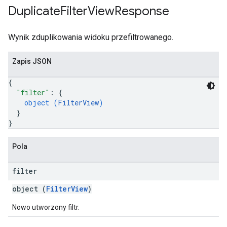
Duplicate
Filter
View
Response
Wynik zduplikowania widoku przefiltrowanego.
Zapis JSON
{
"filter"
: 
{
object (
FilterView
)
}
}
Pola
filter
object (
FilterView
)
Nowo utworzony filtr.