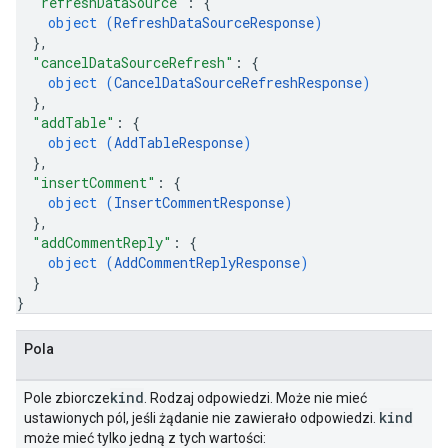
"refreshDataSource"
: 
{
object (
RefreshDataSourceResponse
)
}
,
"cancelDataSourceRefresh"
: 
{
object (
CancelDataSourceRefreshResponse
)
}
,
"addTable"
: 
{
object (
AddTableResponse
)
}
,
"insertComment"
: 
{
object (
InsertCommentResponse
)
}
,
"addCommentReply"
: 
{
object (
AddCommentReplyResponse
)
}
}
Pola
kind
Pole zbiorcze
. Rodzaj odpowiedzi. Może nie mieć
kind
ustawionych pól, jeśli żądanie nie zawierało odpowiedzi.
może mieć tylko jedną z tych wartości: