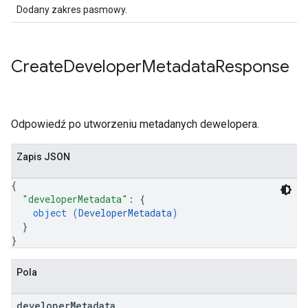
Dodany zakres pasmowy.
Create
Developer
Metadata
Response
Odpowiedź po utworzeniu metadanych dewelopera.
Zapis JSON
{
"developerMetadata"
: 
{
object (
DeveloperMetadata
)
}
}
Pola
developer
Metadata