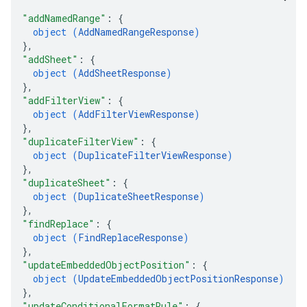
"addNamedRange"
: 
{
object (
AddNamedRangeResponse
)
}
,
"addSheet"
: 
{
object (
AddSheetResponse
)
}
,
"addFilterView"
: 
{
object (
AddFilterViewResponse
)
}
,
"duplicateFilterView"
: 
{
object (
DuplicateFilterViewResponse
)
}
,
"duplicateSheet"
: 
{
object (
DuplicateSheetResponse
)
}
,
"findReplace"
: 
{
object (
FindReplaceResponse
)
}
,
"updateEmbeddedObjectPosition"
: 
{
object (
UpdateEmbeddedObjectPositionResponse
)
}
,
"updateConditionalFormatRule"
: 
{