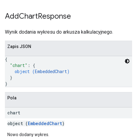
Add
Chart
Response
Wynik dodania wykresu do arkusza kalkulacyjnego.
Zapis JSON
{
"chart"
: 
{
object (
EmbeddedChart
)
}
}
Pola
chart
object (
EmbeddedChart
)
Nowo dodany wykres.