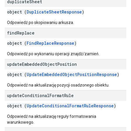
duplicate
Sheet
object (
DuplicateSheetResponse
)
Odpowiedź po skopiowaniu arkusza.
find
Replace
object (
FindReplaceResponse
)
Odpowiedź po wykonaniu operacji znajdź/zamień.
update
Embedded
Object
Position
object (
UpdateEmbeddedObjectPositionResponse
)
Odpowiedź na aktualizację pozycji osadzonego obiektu.
update
Conditional
Format
Rule
object (
UpdateConditionalFormatRuleResponse
)
Odpowiedź na aktualizację reguły formatowania
warunkowego.