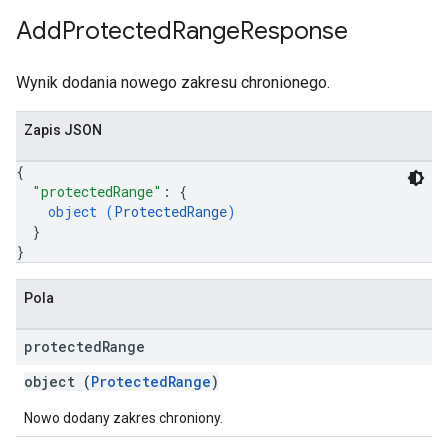
Add
Protected
Range
Response
Wynik dodania nowego zakresu chronionego.
Zapis JSON
{
"protectedRange"
: 
{
object (
ProtectedRange
)
}
}
Pola
protected
Range
object (
ProtectedRange
)
Nowo dodany zakres chroniony.