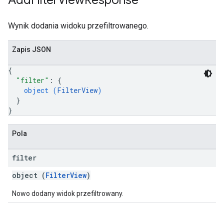
Add
Filter
View
Response
Wynik dodania widoku przefiltrowanego.
Zapis JSON
{
"filter"
: 
{
object (
FilterView
)
}
}
Pola
filter
object (
FilterView
)
Nowo dodany widok przefiltrowany.