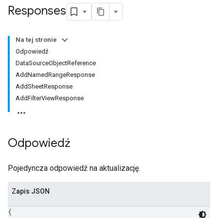
Responses
Na tej stronie
Odpowiedź
DataSourceObjectReference
AddNamedRangeResponse
AddSheetResponse
AddFilterViewResponse
Odpowiedź
Pojedyncza odpowiedź na aktualizację.
Zapis JSON
{