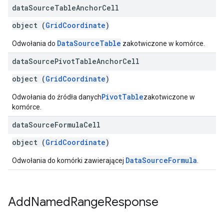
data
Source
Table
Anchor
Cell
object (
GridCoordinate
)
DataSourceTable
Odwołania do
zakotwiczone w komórce.
data
Source
Pivot
Table
Anchor
Cell
object (
GridCoordinate
)
PivotTable
Odwołania do źródła danych
zakotwiczone w
komórce.
data
Source
Formula
Cell
object (
GridCoordinate
)
DataSourceFormula
Odwołania do komórki zawierającej
.
Add
Named
Range
Response