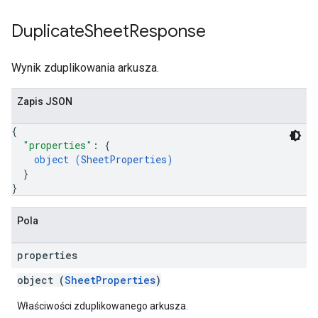
Duplicate
Sheet
Response
Wynik zduplikowania arkusza.
Zapis JSON
{
"properties"
: 
{
object (
SheetProperties
)
}
}
Pola
properties
object (
SheetProperties
)
Właściwości zduplikowanego arkusza.