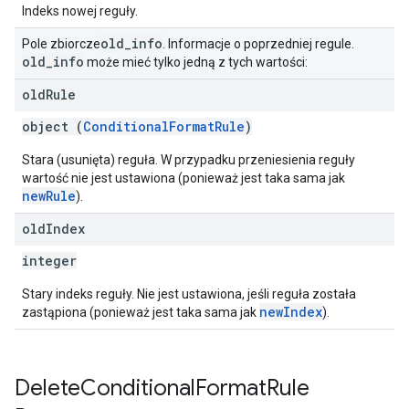
Indeks nowej reguły.
old
_
info
Pole zbiorcze
. Informacje o poprzedniej regule.
old
_
info
może mieć tylko jedną z tych wartości:
old
Rule
object (
ConditionalFormatRule
)
Stara (usunięta) reguła. W przypadku przeniesienia reguły
wartość nie jest ustawiona (ponieważ jest taka sama jak
newRule
).
old
Index
integer
Stary indeks reguły. Nie jest ustawiona, jeśli reguła została
newIndex
zastąpiona (ponieważ jest taka sama jak
).
Delete
Conditional
Format
Rule