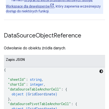
ramach
programu wersji przedpremierowych Google
Workspace dla deweloperów
, który zapewnia wcześniejszy
dostęp do niektórych funkcji.
Data
Source
Object
Reference
Odwołanie do obiektu źródła danych.
Zapis JSON
{
"sheetId"
: 
string
,
"chartId"
: 
integer
,
"dataSourceTableAnchorCell"
: 
{
object (
GridCoordinate
)
}
,
"dataSourcePivotTableAnchorCell"
: 
{
object (
GridCoordinate
)