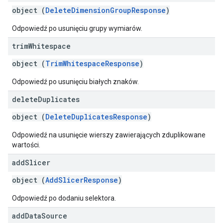
object (
DeleteDimensionGroupResponse
)
Odpowiedź po usunięciu grupy wymiarów.
trim
Whitespace
object (
TrimWhitespaceResponse
)
Odpowiedź po usunięciu białych znaków.
delete
Duplicates
object (
DeleteDuplicatesResponse
)
Odpowiedź na usunięcie wierszy zawierających zduplikowane
wartości.
add
Slicer
object (
AddSlicerResponse
)
Odpowiedź po dodaniu selektora.
add
Data
Source