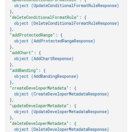
object (
UpdateConditionalFormatRuleResponse
)
}
,
"deleteConditionalFormatRule"
: 
{
object (
DeleteConditionalFormatRuleResponse
)
}
,
"addProtectedRange"
: 
{
object (
AddProtectedRangeResponse
)
}
,
"addChart"
: 
{
object (
AddChartResponse
)
}
,
"addBanding"
: 
{
object (
AddBandingResponse
)
}
,
"createDeveloperMetadata"
: 
{
object (
CreateDeveloperMetadataResponse
)
}
,
"updateDeveloperMetadata"
: 
{
object (
UpdateDeveloperMetadataResponse
)
}
,
"deleteDeveloperMetadata"
: 
{
object (
DeleteDeveloperMetadataResponse
)