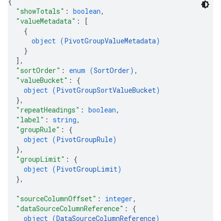
{
"showTotals"
: 
boolean
,
"valueMetadata"
: 
[
{
object (
PivotGroupValueMetadata
)
}
]
,
"sortOrder"
: 
enum (
SortOrder
)
,
"valueBucket"
: 
{
object (
PivotGroupSortValueBucket
)
}
,
"repeatHeadings"
: 
boolean
,
"label"
: 
string
,
"groupRule"
: 
{
object (
PivotGroupRule
)
}
,
"groupLimit"
: 
{
object (
PivotGroupLimit
)
}
,
"sourceColumnOffset"
: 
integer
,
"dataSourceColumnReference"
: 
{
object (
DataSourceColumnReference
)