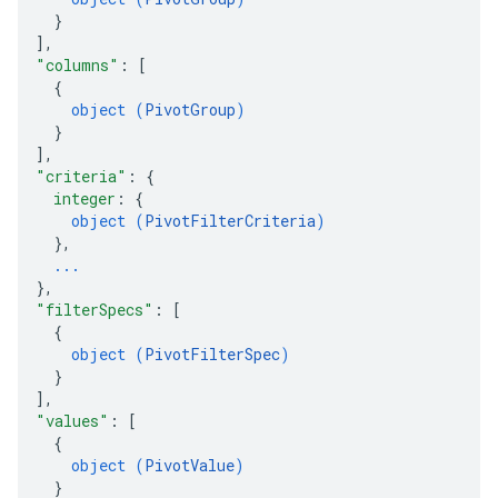
}
]
,
"columns"
: 
[
{
object (
PivotGroup
)
}
]
,
"criteria"
: 
{
integer
: 
{
object (
PivotFilterCriteria
)
}
,
...
}
,
"filterSpecs"
: 
[
{
object (
PivotFilterSpec
)
}
]
,
"values"
: 
[
{
object (
PivotValue
)
}