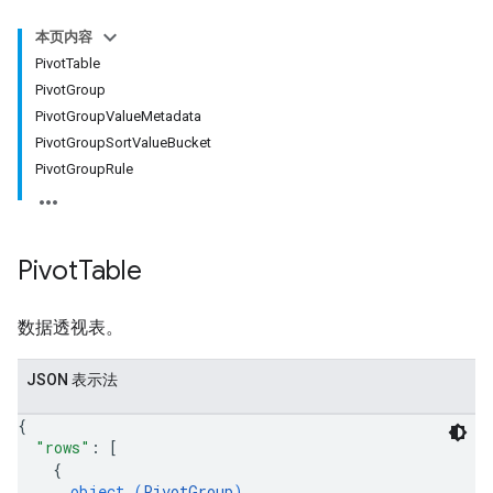
本页内容
PivotTable
PivotGroup
PivotGroupValueMetadata
PivotGroupSortValueBucket
PivotGroupRule
Pivot
Table
数据透视表。
JSON 表示法
{
"rows"
: 
[
{
object (
PivotGroup
)