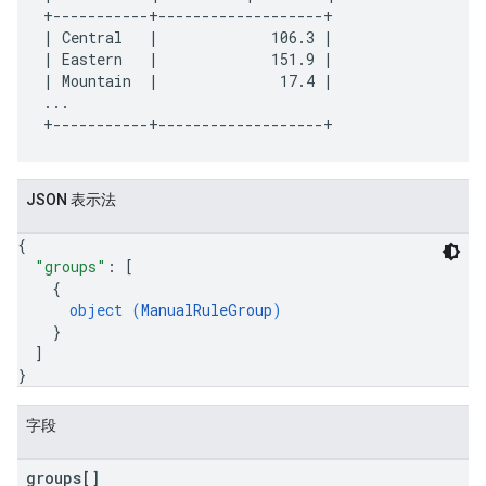
+-----------+-------------------+

| Central   |             106.3 |

| Eastern   |             151.9 |

| Mountain  |              17.4 |

...

JSON 表示法
{
"groups"
: 
[
{
object (
ManualRuleGroup
)
}
]
}
字段
groups[]