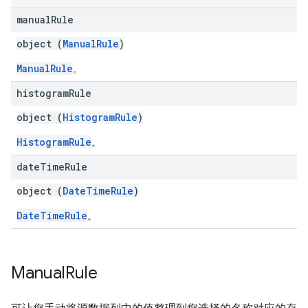
manual
Rule
object (
ManualRule
)
ManualRule
。
histogram
Rule
object (
HistogramRule
)
HistogramRule
。
date
Time
Rule
object (
DateTimeRule
)
DateTimeRule
。
Manual
Rule