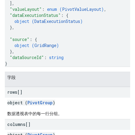
]
,
"valueLayout"
: 
enum (
PivotValueLayout
)
,
"dataExecutionStatus"
: 
{
object (
DataExecutionStatus
)
}
,
"source"
: 
{
object (
GridRange
)
}
,
"dataSourceId"
: 
string
}
字段
rows[]
object (
PivotGroup
)
数据透视表中的每一行分组。
columns[]
object (
PivotGroup
)