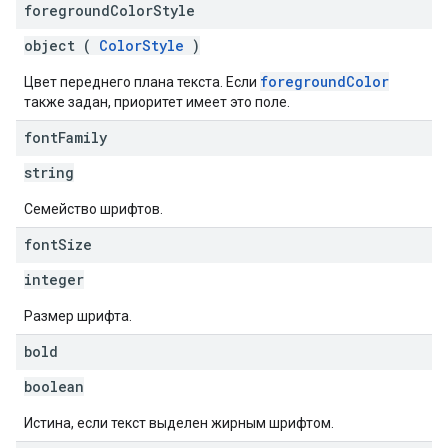
foreground
Color
Style
object (
ColorStyle
)
foregroundColor
Цвет переднего плана текста. Если
также задан, приоритет имеет это поле.
font
Family
string
Семейство шрифтов.
font
Size
integer
Размер шрифта.
bold
boolean
Истина, если текст выделен жирным шрифтом.