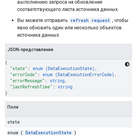
выполнению запроса на обновление
соответствующего листа источника данных.
Вы можете отправить
refresh request
, чтобы
явно обновить один или несколько объектов
источника данных.
JSON-представление
{
"state"
: 
enum (
DataExecutionState
)
,
"errorCode"
: 
enum (
DataExecutionErrorCode
)
,
"errorMessage"
: 
string
,
"lastRefreshTime"
: 
string
}
Поля
state
enum (
DataExecutionState
)