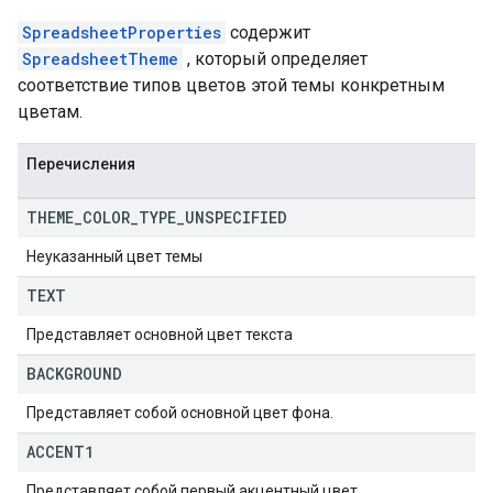
SpreadsheetProperties
содержит
SpreadsheetTheme
, который определяет
соответствие типов цветов этой темы конкретным
цветам.
Перечисления
THEME
_
COLOR
_
TYPE
_
UNSPECIFIED
Неуказанный цвет темы
TEXT
Представляет основной цвет текста
BACKGROUND
Представляет собой основной цвет фона.
ACCENT1
Представляет собой первый акцентный цвет.