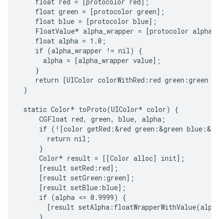
    float red = [protocolor red];

    float green = [protocolor green];

    float blue = [protocolor blue];

    FloatValue* alpha_wrapper = [protocolor alpha];
    float alpha = 1.0;

    if (alpha_wrapper != nil) {

      alpha = [alpha_wrapper value];

    }

    return [UIColor colorWithRed:red green:green bl
 }

 static Color* toProto(UIColor* color) {

     CGFloat red, green, blue, alpha;

     if (![color getRed:&red green:&green blue:&bl
       return nil;

     }

     Color* result = [[Color alloc] init];

     [result setRed:red];

     [result setGreen:green];

     [result setBlue:blue];

     if (alpha <= 0.9999) {

       [result setAlpha:floatWrapperWithValue(alpha
     }
