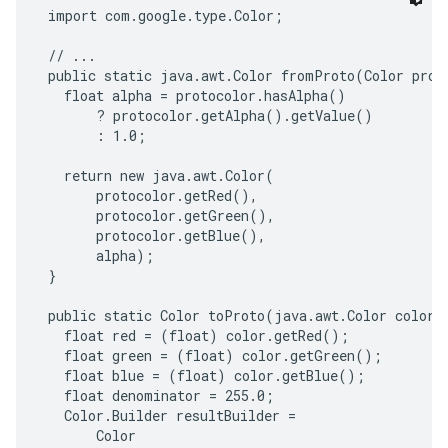
 import com.google.type.Color;

 // ...

 public static java.awt.Color fromProto(Color proto
   float alpha = protocolor.hasAlpha()

       ? protocolor.getAlpha().getValue()

       : 1.0;

   return new java.awt.Color(

       protocolor.getRed(),

       protocolor.getGreen(),

       protocolor.getBlue(),

       alpha);

 }

 public static Color toProto(java.awt.Color color) 
   float red = (float) color.getRed();

   float green = (float) color.getGreen();

   float blue = (float) color.getBlue();

   float denominator = 255.0;

   Color.Builder resultBuilder =

       Color
