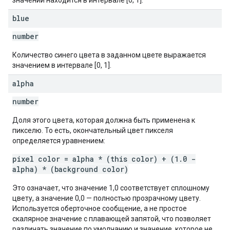
значений находится в интервале [0, 1].
blue
number
Количество синего цвета в заданном цвете выражается
значением в интервале [0, 1].
alpha
number
Доля этого цвета, которая должна быть применена к
пикселю. То есть, окончательный цвет пикселя
определяется уравнением:
pixel color = alpha * (this color) + (1.0 -
alpha) * (background color)
Это означает, что значение 1,0 соответствует сплошному
цвету, а значение 0,0 — полностью прозрачному цвету.
Используется оберточное сообщение, а не простое
скалярное значение с плавающей запятой, что позволяет
различать значение по умолчанию и значение, которое не