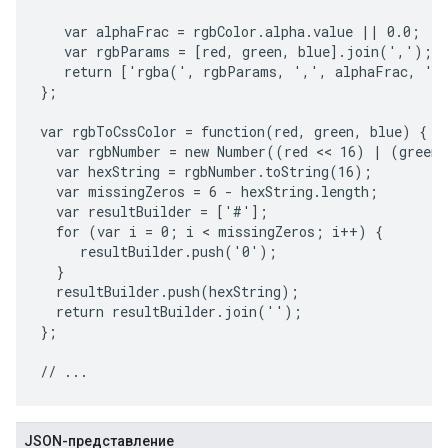
   var alphaFrac = rgbColor.alpha.value || 0.0;

   var rgbParams = [red, green, blue].join(',');

   return ['rgba(', rgbParams, ',', alphaFrac, ')'
};

var rgbToCssColor = function(red, green, blue) {

  var rgbNumber = new Number((red << 16) | (green 
  var hexString = rgbNumber.toString(16);

  var missingZeros = 6 - hexString.length;

  var resultBuilder = ['#'];

  for (var i = 0; i < missingZeros; i++) {

     resultBuilder.push('0');

  }

  resultBuilder.push(hexString);

  return resultBuilder.join('');

};

JSON-представление