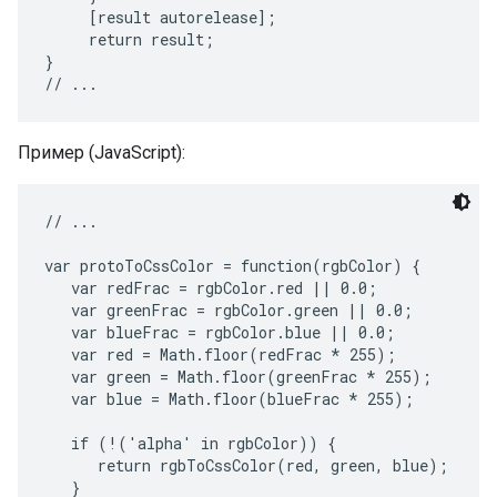
     [result autorelease];

     return result;

}

Пример (JavaScript):
// ...

var protoToCssColor = function(rgbColor) {

   var redFrac = rgbColor.red || 0.0;

   var greenFrac = rgbColor.green || 0.0;

   var blueFrac = rgbColor.blue || 0.0;

   var red = Math.floor(redFrac * 255);

   var green = Math.floor(greenFrac * 255);

   var blue = Math.floor(blueFrac * 255);

   if (!('alpha' in rgbColor)) {

      return rgbToCssColor(red, green, blue);

   }
