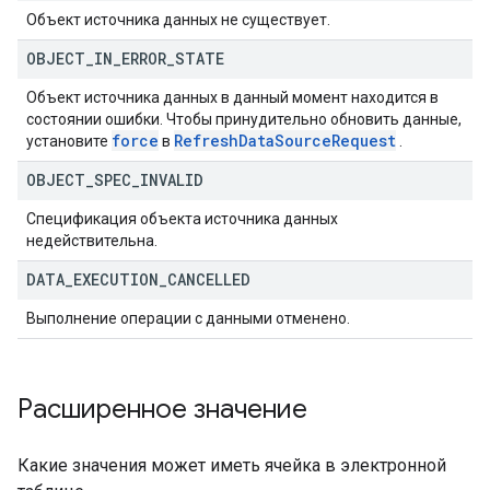
Объект источника данных не существует.
OBJECT
_
IN
_
ERROR
_
STATE
Объект источника данных в данный момент находится в
состоянии ошибки. Чтобы принудительно обновить данные,
force
Refresh
Data
Source
Request
установите
в
.
OBJECT
_
SPEC
_
INVALID
Спецификация объекта источника данных
недействительна.
DATA
_
EXECUTION
_
CANCELLED
Выполнение операции с данными отменено.
Расширенное значение
Какие значения может иметь ячейка в электронной