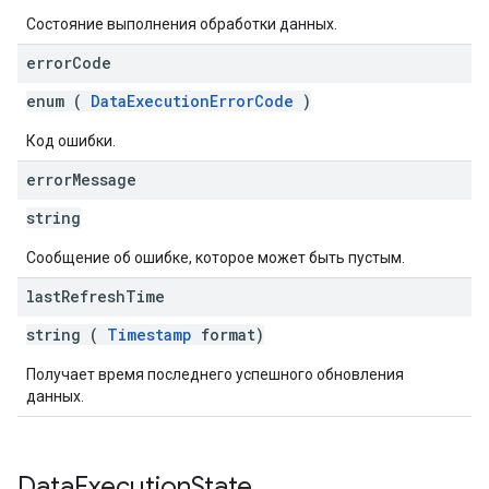
Состояние выполнения обработки данных.
error
Code
enum (
DataExecutionErrorCode
)
Код ошибки.
error
Message
string
Сообщение об ошибке, которое может быть пустым.
last
Refresh
Time
string (
Timestamp
format)
Получает время последнего успешного обновления
данных.
Data
Execution
State