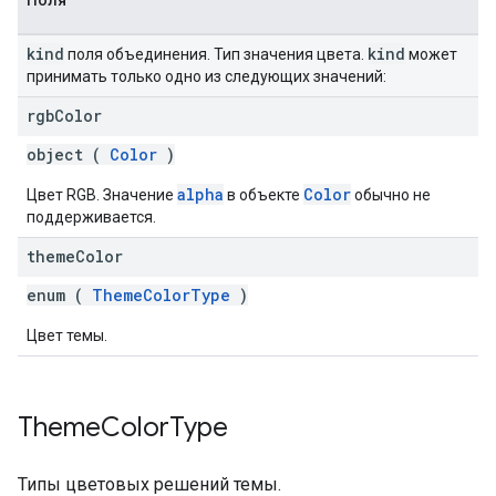
Поля
kind
kind
поля объединения. Тип значения цвета.
может
принимать только одно из следующих значений:
rgb
Color
object (
Color
)
alpha
Color
Цвет RGB. Значение
в объекте
обычно не
поддерживается.
theme
Color
enum (
ThemeColorType
)
Цвет темы.
Theme
Color
Type
Типы цветовых решений темы.