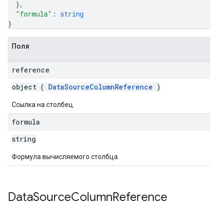
}
,
"formula"
: 
string
}
Поля
reference
object (
DataSourceColumnReference
)
Ссылка на столбец.
formula
string
Формула вычисляемого столбца.
Data
Source
Column
Reference