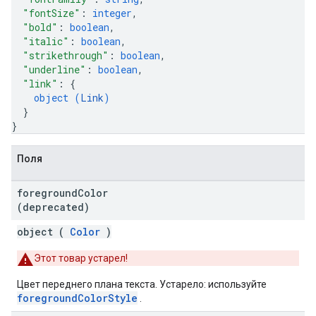
"fontSize"
: 
integer
,
"bold"
: 
boolean
,
"italic"
: 
boolean
,
"strikethrough"
: 
boolean
,
"underline"
: 
boolean
,
"link"
: 
{
object (
Link
)
}
}
Поля
foreground
Color
(deprecated)
object (
Color
)
Этот товар устарел!
Цвет переднего плана текста. Устарело: используйте
foregroundColorStyle
.