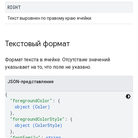
RIGHT
Текст выровнен по правому краю ячейки.
Текстовый формат
Формат текста в ячейке. Отсутствие значений
указывает на то, что поле не указано.
JSON-представление
{
"foregroundColor"
: 
{
object (
Color
)
}
,
"foregroundColorStyle"
: 
{
object (
ColorStyle
)
}
,
"fontFamily"
: 
string
,