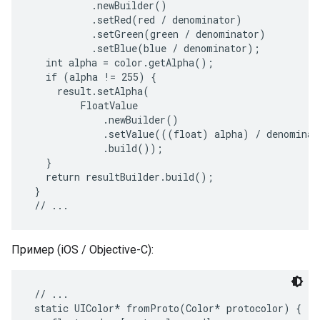
           .newBuilder()

           .setRed(red / denominator)

           .setGreen(green / denominator)

           .setBlue(blue / denominator);

   int alpha = color.getAlpha();

   if (alpha != 255) {

     result.setAlpha(

         FloatValue

             .newBuilder()

             .setValue(((float) alpha) / denominato
             .build());

   }

   return resultBuilder.build();

 }

Пример (iOS / Objective-C):
 // ...

 static UIColor* fromProto(Color* protocolor) {
