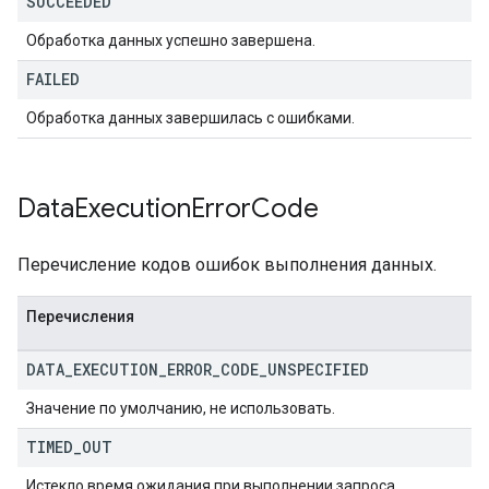
SUCCEEDED
Обработка данных успешно завершена.
FAILED
Обработка данных завершилась с ошибками.
Data
Execution
Error
Code
Перечисление кодов ошибок выполнения данных.
Перечисления
DATA
_
EXECUTION
_
ERROR
_
CODE
_
UNSPECIFIED
Значение по умолчанию, не использовать.
TIMED
_
OUT
Истекло время ожидания при выполнении запроса.