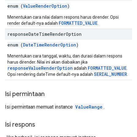
enum (
ValueRenderOption
)
Menentukan cara nilai dalam respons harus dirender. Opsi
FORMATTED_VALUE
render default-nya adalah
.
response
Date
Time
Render
Option
enum (
DateTimeRenderOption
)
Menentukan cara tanggal, waktu, dan durasi dalam respons
harus dirender. Nilai ini akan diabaikan jika
responseValueRenderOption
FORMATTED_VALUE
adalah
.
SERIAL_NUMBER
Opsi rendering dateTime default-nya adalah
.
Isi permintaan
Isi permintaan memuat instance
ValueRange
.
Isi respons