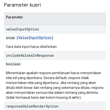
Parameter kueri
Parameter
value
Input
Option
enum (
ValueInputOption
)
Cara data input harus ditafsirkan.
include
Values
In
Response
boolean
Menentukan apakah respons pembaruan harus menyertakan
nilai sel yang diperbarui. Secara default, respons tidak
menyertakan nilai yang diperbarui. Jika rentang yang akan
ditulis lebih besar dari rentang yang sebenarnya ditulis, respons
akan menyertakan semua nilai dalam rentang yang diminta
(tidak termasuk baris dan kolom kosong di akhir).
response
Value
Render
Option