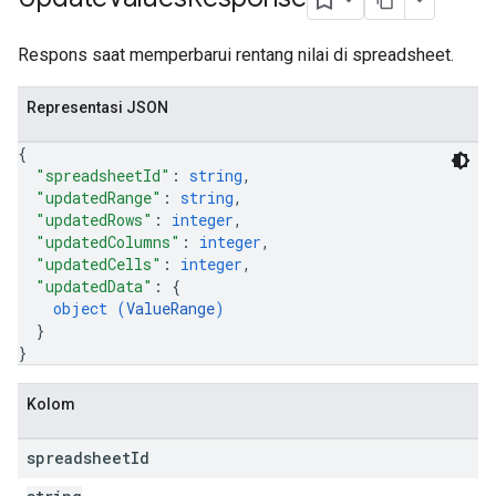
Respons saat memperbarui rentang nilai di spreadsheet.
Representasi JSON
{
"spreadsheetId"
: 
string
,
"updatedRange"
: 
string
,
"updatedRows"
: 
integer
,
"updatedColumns"
: 
integer
,
"updatedCells"
: 
integer
,
"updatedData"
: 
{
object (
ValueRange
)
}
}
Kolom
spreadsheet
Id