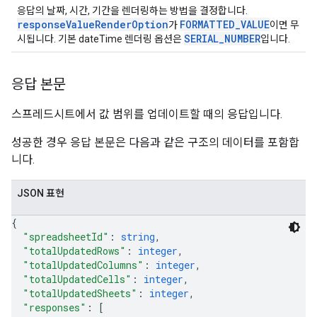
응답의 날짜, 시간, 기간을 렌더링하는 방법을 결정합니다.
responseValueRenderOption
FORMATTED_VALUE
가
이면 무
SERIAL_NUMBER
시됩니다. 기본 dateTime 렌더링 옵션은
입니다.
응답 본문
스프레드시트에서 값 범위를 업데이트할 때의 응답입니다.
성공한 경우 응답 본문은 다음과 같은 구조의 데이터를 포함합
니다.
JSON 표현
{
"spreadsheetId"
: 
string
,
"totalUpdatedRows"
: 
integer
,
"totalUpdatedColumns"
: 
integer
,
"totalUpdatedCells"
: 
integer
,
"totalUpdatedSheets"
: 
integer
,
"responses"
: 
[