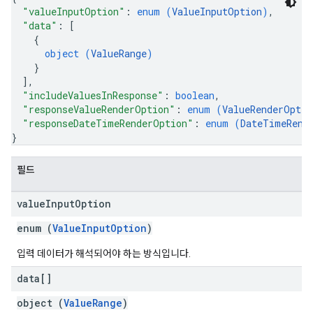
"valueInputOption"
: 
enum (
ValueInputOption
)
,
"data"
: 
[
{
object (
ValueRange
)
}
]
,
"includeValuesInResponse"
: 
boolean
,
"responseValueRenderOption"
: 
enum (
ValueRenderOptio
"responseDateTimeRenderOption"
: 
enum (
DateTimeRend
}
필드
value
Input
Option
enum (
ValueInputOption
)
입력 데이터가 해석되어야 하는 방식입니다.
data[]
object (
ValueRange
)