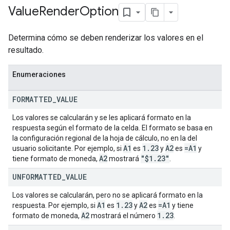
Value
Render
Option
Determina cómo se deben renderizar los valores en el
resultado.
Enumeraciones
FORMATTED
_
VALUE
Los valores se calcularán y se les aplicará formato en la
respuesta según el formato de la celda. El formato se basa en
la configuración regional de la hoja de cálculo, no en la del
A1
1
.
23
A2
=A1
usuario solicitante. Por ejemplo, si
es
y
es
y
A2
"$1
.
23"
tiene formato de moneda,
mostrará
.
UNFORMATTED
_
VALUE
Los valores se calcularán, pero no se aplicará formato en la
A1
1
.
23
A2
=A1
respuesta. Por ejemplo, si
es
y
es
y tiene
A2
1
.
23
formato de moneda,
mostrará el número
.