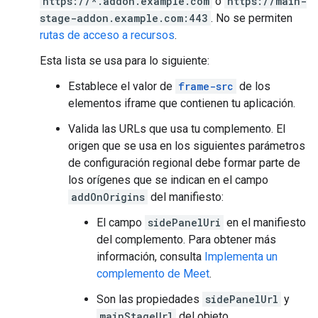
https://*.addon.example.com
o
https://main-
stage-addon.example.com:443
. No se permiten
rutas de acceso a recursos
.
Esta lista se usa para lo siguiente:
Establece el valor de
frame-src
de los
elementos iframe que contienen tu aplicación.
Valida las URLs que usa tu complemento. El
origen que se usa en los siguientes parámetros
de configuración regional debe formar parte de
los orígenes que se indican en el campo
addOnOrigins
del manifiesto:
El campo
sidePanelUri
en el manifiesto
del complemento. Para obtener más
información, consulta
Implementa un
complemento de Meet
.
Son las propiedades
sidePanelUrl
y
mainStageUrl
del objeto