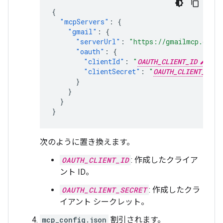
{
"mcpServers"
:
{
"gmail"
:
{
"serverUrl"
:
"https://gmailmcp.googl
"oauth"
:
{
"clientId"
:
"
OAUTH_CLIENT_ID
"
,
"clientSecret"
:
"
OAUTH_CLIENT_SECR
}
}
}
}
次のように置き換えます。
OAUTH_CLIENT_ID
: 作成したクライア
ント ID。
OAUTH_CLIENT_SECRET
: 作成したクラ
イアント シークレット。
mcp_config.json
割引されます。