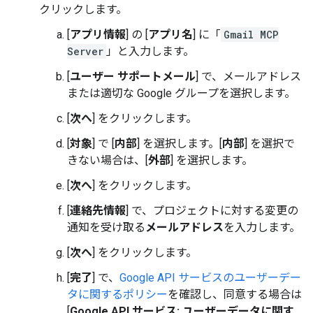
クリックします。
[
アプリ情報
] の [
アプリ名
] に「
Gmail MCP
Server
」と入力します。
[
ユーザー サポートメール
] で、メールアドレス
または適切な Google グループを選択します。
[
次へ
] をクリックします。
[
対象
] で [
内部
] を選択します。[
内部
] を選択で
きない場合は、[
外部
] を選択します。
[
次へ
] をクリックします。
[
連絡先情報
] で、プロジェクトに対する変更の
通知を受け取る
メールアドレス
を入力します。
[
次へ
] をクリックします。
[
完了
] で、
Google API サービスのユーザーデー
タに関するポリシー
を確認し、同意する場合は
[
Google API サービス: ユーザーデータに関す