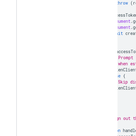
throw
(
r
}
accessToke
document
.
g
document
.
g
await
crea
};
if
(
accessTo
// Prompt 
// when es
tokenClien
}
else
{
// Skip di
tokenClien
}
}
/**
   *  Sign out t
   */
function
handl