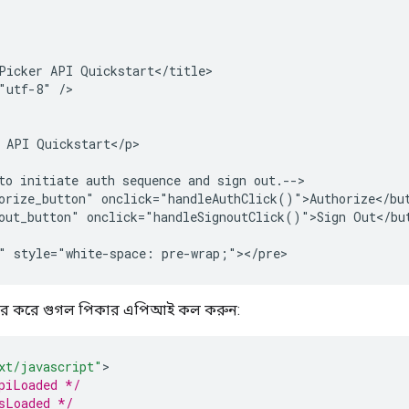
Picker API Quickstart</title>

"utf-8" />

 API Quickstart</p>

to initiate auth sequence and sign out.-->

orize_button" onclick="handleAuthClick()">Authorize</but
out_button" onclick="handleSignoutClick()">Sign Out</but
্যবহার করে গুগল পিকার এপিআই কল করুন:
xt/javascript"
piLoaded */
sLoaded */