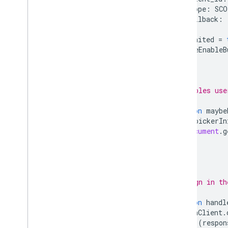
scope
:
SCO
callback
:
});
gisInited
=
maybeEnableB
}
/**
   * Enables use
   */
function
maybe
if
(
pickerIn
document
.
g
}
}
/**
   *  Sign in th
   */
function
handl
tokenClient
.
if
(
respon