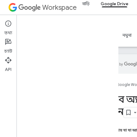
বাড়ি
Google Drive
Workspace
Google Drive
তথ্য
ওভারভিউ
নির্দেশিকা
রেফারেন্স
MCP সার্ভার
নমুনা
চ্যাট
API
শুরু করুন
হোম
Google Wo
ড্রাইভ API ওভারভিউ
Google Workspace দিয়ে শুরু করুন
ওয়েব অ্
OAuth সম্মতি কনফিগার করুন
করুন
ড্রাইভ API
সুযোগ নির্বাচন করুন
এই পৃষ্ঠায় যা যা 
দ্রুত শুরু