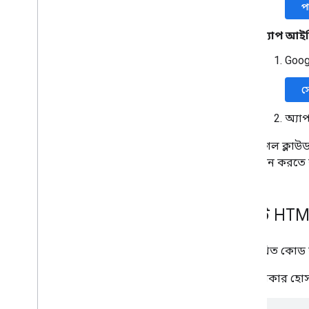
প
v1 থেকে মাইগ্রেট করুন
দ্রুত শুরু
অ্যাপ আই
সমস্যা সমাধান
Goog
ড্রাইভ লেবেল API
স
ওভারভিউ
লেবেল জীবনচক্র
অ্যা
স্কোপ এবং অ্যাডমিন অ্যাক্সেস সেট আপ
করুন
একই গুগল ক্লাউড
দ্রুত শুরু
অনুমোদন করতে ব্
একটি লেবেল তৈরি এবং প্রকাশ করুন৷
একটি লেবেল আপডেট করুন
অক্ষম করুন
,
সক্রিয় করুন এবং লেবেল মুছুন
একটি HTML 
লেবেল অনুসন্ধান করুন
সমস্যা সমাধান
নিম্নলিখিত কোড 
গুগল পিকার API
গুগল পিকার হোস্ট
ওভারভিউ
ওয়েব অ্যাপে গুগল পিকার যুক্ত করুন