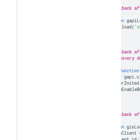
/**
   * Callback af
   */
function
gapiL
gapi
.
load
(
'c
}
/**
   * Callback af
   * discovery d
   */
async
function
await
gapi
.
c
pickerInited
maybeEnableB
}
/**
   * Callback af
   */
function
gisLo
tokenClient
client_id
: