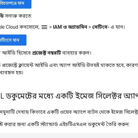
রিচয়পত্রে যান
ডি
সনাক্ত করতে:
menu
le Cloud কনসোলে,
>
IAM ও অ্যাডমিন
>
সেটিংস-
এ যান।
েটিংসে যান
প আইডি হিসেবে
প্রজেক্ট নম্বরটি
ব্যবহার করুন।
 প্রজেক্টে ক্লায়েন্ট আইডি এবং অ্যাপ আইডি উভয়ই থাকতে হবে, কার
যবহৃত হয়।
ডকুমেন্টের মধ্যে একটি ইমেজ সিলেক্টর অ্যা
নমুনাটি দেখায় কিভাবে একটি ওয়েব অ্যাপে বাটন থেকে ইমেজ সিলে
 করার জন্য একটি স্ট্যান্ডার্ড এইচটিএমএল ডকুমেন্ট তৈরি করুন: