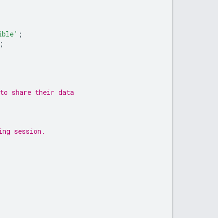
ible'
;
;
to share their data
ing session.