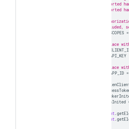
/* exported ha
/* exported ha
// Authorizati
// included, s
const
SCOPES
=
// Replace wit
const
CLIENT_I
const
API_KEY
// Replace wit
const
APP_ID
=
let
tokenClien
let
accessToke
let
pickerInit
let
gisInited
document
.
getEl
document
.
getEl