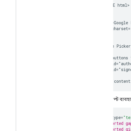
<!DOCTYPE html>

ডেস্কটপ এবং মোবাইল অ্যাপে গুগল পিকার
যুক্ত করুন
<html>

<head>

কোড নমুনা
  <title>Google 
ওয়েব অ্যাপে গুগল পিকার এপিআই-এর
  <meta charset=
বৈশিষ্ট্য ব্যবহার করুন
</head>

Google Picker ওয়েব কম্পোনেন্ট
<body>

ব্যবহার করুন
<p>Google Picker
প্রসারিত এবং স্বয়ংক্রিয়
<!--Add buttons 
অ্যাড-অন
<button id="auth
Apps Script
<button id="sign
জাভাস্ক্রিপ্ট ব
<
script
type
=
"te
/* exported ga
/* exported gi