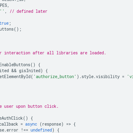
PES
,
''
,
// defined later
true
;
uttons
();
r interaction after all libraries are loaded.
EnableButtons
()
{
ited
 && 
gisInited
)
{
etElementById
(
'authorize_button'
).
style
.
visibility
=
'v
e user upon button click.
eAuthClick
()
{
callback
=
async
(
response
)
=
>
{
se
.
error
!==
undefined
)
{