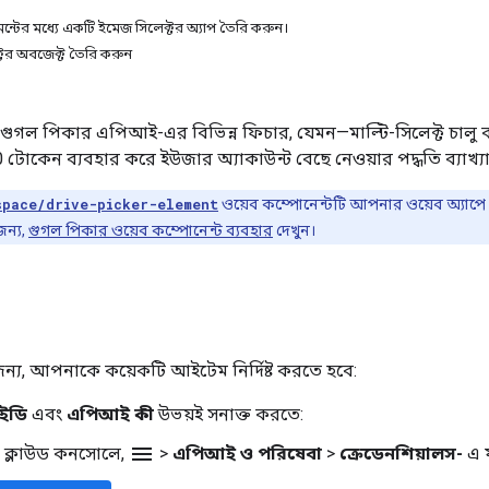
্টের মধ্যে একটি ইমেজ সিলেক্টর অ্যাপ তৈরি করুন।
টর অবজেক্ট তৈরি করুন
 গুগল পিকার এপিআই-এর বিভিন্ন ফিচার, যেমন—মাল্টি-সিলেক্ট চালু
0 টোকেন ব্যবহার করে ইউজার অ্যাকাউন্ট বেছে নেওয়ার পদ্ধতি ব্যাখ্য
space/drive-picker-element
ওয়েব কম্পোনেন্টটি আপনার ওয়েব অ্যাপ
জন্য,
গুগল পিকার ওয়েব কম্পোনেন্ট ব্যবহার
দেখুন।
্য, আপনাকে কয়েকটি আইটেম নির্দিষ্ট করতে হবে:
আইডি
এবং
এপিআই কী
উভয়ই সনাক্ত করতে:
menu
 ক্লাউড কনসোলে,
>
এপিআই ও পরিষেবা
>
ক্রেডেনশিয়ালস-
এ 