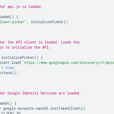
ter api.js is loaded.
oaded
()
{
lient:picker'
,
initializePicker
);
ter the API client is loaded. Loads the
oc to initialize the API.
initializePicker
()
{
lient
.
load
(
'https://www.googleapis.com/discovery/v1/api
=
true
;
uttons
();
ter Google Identity Services are loaded.
aded
()
{
=
google
.
accounts
.
oauth2
.
initTokenClient
({
CLIENT_ID
,