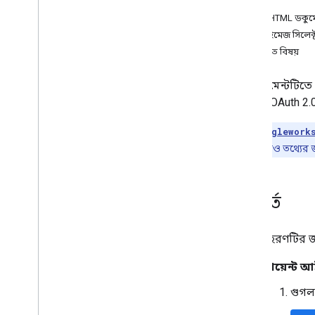
পূর্বশর্ত
ফাইল এবং ফোল্ডারগুলি পরিচালনা করুন
,
ফাইল এবং ফোল্ডারগুলি পরিচালনা করুন
একটি HTML ডকুমেন
ব্যবহারকারীর তথ্য সংগ্রহ করুন
একটি ইমেজ সিলেক্
পরিবর্তনগুলি পরিচালনা করুন
সম্পর্কিত বিষয়
ড্রাইভ থেকে ইভেন্ট নিয়ে কাজ করুন
ড্রাইভ UI এর সাথে একীভূত করুন
এই ডকুমেন্টটিতে
আপনার ওয়েব অ্যাপে ড্রাইভ উইজেটগুলিকে
বর্তমান OAuth 2.
একীভূত করুন৷
শেয়ার্ড ড্রাইভের সাথে ইন্টিগ্রেট করুন
দ্রষ্টব্য:
@googlework
লেবেল পরিচালনা
প্রদান করে। আরও তথ্যের 
কৌশল এবং সর্বোত্তম অনুশীলন
সমস্যা সমাধান
আপনার ড্রাইভ অ্যাপ প্রকাশ করুন
পূর্বশর্ত
ড্রাইভ API v3 এ স্থানান্তর করুন
এই উদাহরণটির জন
ড্রাইভ কার্যকলাপ API
ওভারভিউ
ক্লায়েন্ট 
তথ্য মডেল
গুগল
অনুরোধ করা
একটি ক্লায়েন্ট লাইব্রেরি ইনস্টল করুন