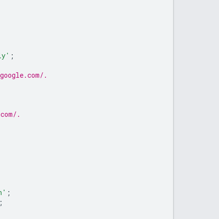
ly'
;
.google.com/.
.com/.
n'
;
;