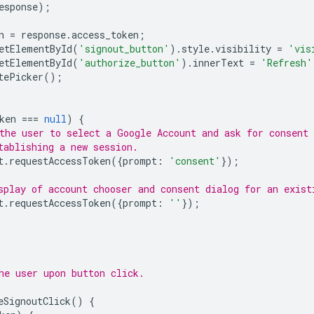
esponse
);
n
=
response
.
access_token
;
etElementById
(
'signout_button'
).
style
.
visibility
=
'vis
etElementById
(
'authorize_button'
).
innerText
=
'Refresh'
tePicker
();
ken
===
null
)
{
the user to select a Google Account and ask for consent 
tablishing a new session.
t
.
requestAccessToken
({
prompt
:
'consent'
});
splay of account chooser and consent dialog for an exist
t
.
requestAccessToken
({
prompt
:
''
});
he user upon button click.
eSignoutClick
()
{