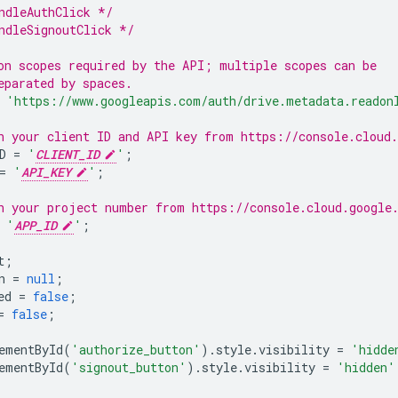
ndleAuthClick */
ndleSignoutClick */
on scopes required by the API; multiple scopes can be
eparated by spaces.
'https://www.googleapis.com/auth/drive.metadata.readon
h your client ID and API key from https://console.cloud
D
=
'
CLIENT_ID
'
;
=
'
API_KEY
'
;
h your project number from https://console.cloud.google
'
APP_ID
'
;
t
;
n
=
null
;
ed
=
false
;
=
false
;
ementById
(
'authorize_button'
).
style
.
visibility
=
'hidde
ementById
(
'signout_button'
).
style
.
visibility
=
'hidden'