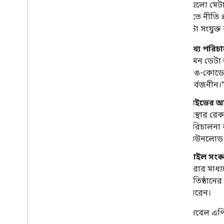
ফাইল এবং ফোল্ডারগুলি পরিচালনা করুন
,
লেবেল
হলো মেটাড
ফাইল এবং ফোল্ডারগুলি পরিচালনা করুন
সেগুলোতে নীতি 
ব্যবহারকারীর তথ্য সংগ্রহ করুন
মেটাডেটা সংযুক্ত
পরিবর্তনগুলি পরিচালনা করুন
ড্রাইভ থেকে ইভেন্ট নিয়ে কাজ করুন
তথ্য পরিচ
ড্রাইভ UI এর সাথে একীভূত করুন
এমন ডেটা 
আপনার ওয়েব অ্যাপে ড্রাইভ উইজেটগুলিকে
(রঙ-কোডেড 
একীভূত করুন৷
"সর্বজনীন।"
শেয়ার্ড ড্রাইভের সাথে ইন্টিগ্রেট করুন
লেবেল পরিচালনা
ড্রাইভের 
কৌশল এবং সর্বোত্তম অনুশীলন
সংস্থার রে
সমস্যা সমাধান
পরিচালনা 
আপনার ড্রাইভ অ্যাপ প্রকাশ করুন
ডাউনলোড ক
ড্রাইভ API v3 এ স্থানান্তর করুন
ফাইল সংকল
করার মাধ্য
ড্রাইভ কার্যকলাপ API
প্রতিষ্ঠানে
ওভারভিউ
পারেন।
তথ্য মডেল
অনুরোধ করা
ড্রাইভ লেবেল এপ
একটি ক্লায়েন্ট লাইব্রেরি ইনস্টল করুন