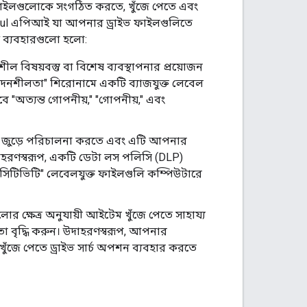
 ফাইলগুলোকে সংগঠিত করতে, খুঁজে পেতে এবং
ful এপিআই যা আপনার ড্রাইভ ফাইলগুলিতে
ণ ব্যবহারগুলো হলো:
ল বিষয়বস্তু বা বিশেষ ব্যবস্থাপনার প্রয়োজন
দনশীলতা" শিরোনামে একটি ব্যাজযুক্ত লেবেল
"অত্যন্ত গোপনীয়," "গোপনীয়," এবং
ক্র জুড়ে পরিচালনা করতে এবং এটি আপনার
দাহরণস্বরূপ, একটি ডেটা লস পলিসি (DLP)
সিটিভিটি" লেবেলযুক্ত ফাইলগুলি কম্পিউটারে
র ক্ষেত্র অনুযায়ী আইটেম খুঁজে পেতে সাহায্য
া বৃদ্ধি করুন। উদাহরণস্বরূপ, আপনার
্তি খুঁজে পেতে ড্রাইভ সার্চ অপশন ব্যবহার করতে