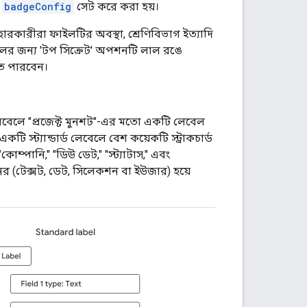
ে
badgeConfig
সেট করে করা হয়।
বহারকারীরা ফাইলটির অবস্থা, শ্রেণিবিভাগ ইত্যাদি
বেলের জন্য 'টপ সিক্রেট' অপশনটি লাল রঙে
তে পারবেন।
ড লেবেলে "প্রজেক্ট মুনশট"-এর মতো একটি লেবেল
ি স্ট্যান্ডার্ড লেবেলে বেশ কয়েকটি স্ট্রাকচার্ড
োম্পানি," "ডিউ ডেট," "স্ট্যাটাস," এবং
রনের (টেক্সট, ডেট, সিলেকশন বা ইউজার) হয়ে