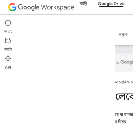
বাড়ি
Google Drive
Workspace
Google Drive
তথ্য
ওভারভিউ
নির্দেশিকা
রেফারেন্স
MCP সার্ভার
নমুনা
চ্যাট
API
শুরু করুন
হোম
Google Wo
ড্রাইভ API ওভারভিউ
Google Workspace দিয়ে শুরু করুন
ড্রাইভ ল
OAuth সম্মতি কনফিগার করুন
ড্রাইভ API
এই পৃষ্ঠায় যা যা 
সুযোগ নির্বাচন করুন
সম্পর্কিত বিষয়
দ্রুত শুরু