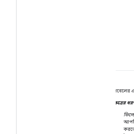
মাঠ
লেবেলের এক
ক্ষেত্রের ধর
ফিল্ড
আপন
করতে