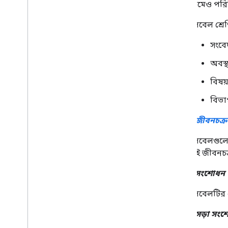
নামেও পরি
লেবেল শ্রে
সংবে
অবস্থ
বিষয
বিভাগ
লেবেল জীবনচক্র
লেবেলগুলো 
এই জীবনচক্
লেবেল সংশোধন
লেবেলটির এ
খসড়া সং