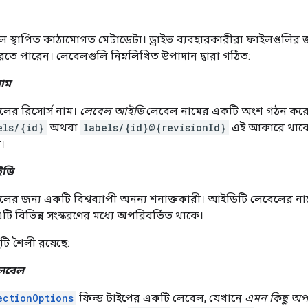
লে স্থাপিত কাঠামোগত মেটাডেটা। ড্রাইভ ব্যবহারকারীরা ফাইলগুলির 
তে পারেন। লেবেলগুলি নিম্নলিখিত উপাদান দ্বারা গঠিত:
াম
লের রিসোর্স নাম।
লেবেল আইডি
লেবেল নামের একটি অংশ গঠন করে।
els/{id}
অথবা
labels/{id}@{revisionId}
এই আকারে থাকে।
।
ইডি
লের জন্য একটি বিশ্বব্যাপী অনন্য শনাক্তকারী। আইডিটি লেবেলের ন
এটি বিভিন্ন সংস্করণের মধ্যে অপরিবর্তিত থাকে।
টি শৈলী রয়েছে:
 লেবেল
ectionOptions
ফিল্ড টাইপের একটি লেবেল, যেখানে
এমন কিছু অ