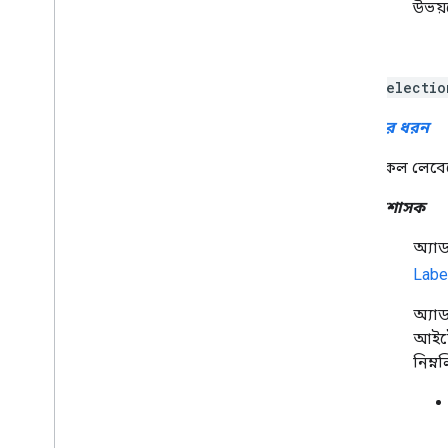
উভয়
পছন্দ
Selectio
লেবেলের ধরন
সকল লেবে
প্রশাসক
অ্যা
Labe
অ্যা
আইটে
নিম্