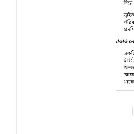
দিয়ে
ডেস্কটপ এবং মোবাইল অ্যাপে গুগল পিকার
যুক্ত করুন
ড্রাই
কোড নমুনা
পরিষ
প্রদ
প্রসারিত এবং স্বয়ংক্রিয়
অ্যাড-অন
স্ট্যান্ডার্ড
Apps Script
একটি
টাইটে
ফিল্ড
"স্বা
থাকে