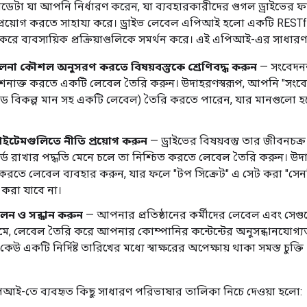
েটা যা আপনি নির্ধারণ করেন, যা ব্যবহারকারীদের গুগল ড্রাইভের
প্রয়োগ করতে সাহায্য করে। ড্রাইভ লেবেল এপিআই হলো একটি REST
 করে ব্যবসায়িক প্রক্রিয়াগুলিকে সমর্থন করে। এই এপিআই-এর সাধার
ালনা কৌশল অনুসরণ করতে বিষয়বস্তুকে শ্রেণিবদ্ধ করুন
— সংবেদনশী
শনাক্ত করতে একটি লেবেল তৈরি করুন। উদাহরণস্বরূপ, আপনি "সংবে
বিকল্প মান সহ একটি লেবেল) তৈরি করতে পারেন, যার মানগুলো হবে 
আইটেমগুলিতে নীতি প্রয়োগ করুন
— ড্রাইভের বিষয়বস্তু তার জীবনচ
কর্ড রাখার পদ্ধতি মেনে চলে তা নিশ্চিত করতে লেবেল তৈরি করুন। উ
করতে লেবেল ব্যবহার করুন, যার ফলে "টপ সিক্রেট" এ সেট করা "সেন
রা যাবে না।
ন ও সন্ধান করুন
— আপনার প্রতিষ্ঠানের কর্মীদের লেবেল এবং সেগুলো
মে, লেবেল তৈরি করে আপনার কোম্পানির কন্টেন্টের অনুসন্ধানযোগ্যত
র কেউ একটি নির্দিষ্ট তারিখের মধ্যে স্বাক্ষরের অপেক্ষায় থাকা সমস্ত চুক
িআই-তে ব্যবহৃত কিছু সাধারণ পরিভাষার তালিকা নিচে দেওয়া হলো: