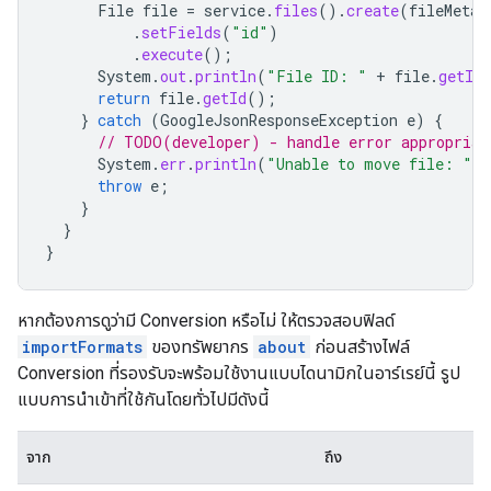
File
file
=
service
.
files
().
create
(
fileMetad
.
setFields
(
"id"
)
.
execute
();
System
.
out
.
println
(
"File ID: "
+
file
.
getId
return
file
.
getId
();
}
catch
(
GoogleJsonResponseException
e
)
{
// TODO(developer) - handle error appropriat
System
.
err
.
println
(
"Unable to move file: "
+
throw
e
;
}
}
}
หากต้องการดูว่ามี Conversion หรือไม่ ให้ตรวจสอบฟิลด์
importFormats
ของทรัพยากร
about
ก่อนสร้างไฟล์
Conversion ที่รองรับจะพร้อมใช้งานแบบไดนามิกในอาร์เรย์นี้ รูป
แบบการนำเข้าที่ใช้กันโดยทั่วไปมีดังนี้
จาก
ถึง