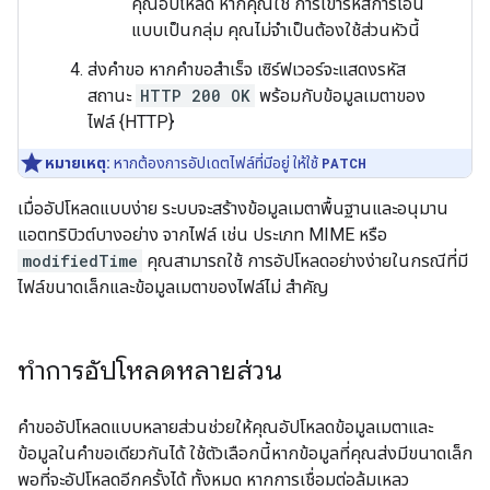
คุณอัปโหลด หากคุณใช้ การเข้ารหัสการโอน
แบบเป็นกลุ่ม คุณไม่จำเป็นต้องใช้ส่วนหัวนี้
ส่งคำขอ หากคำขอสำเร็จ เซิร์ฟเวอร์จะแสดงรหัส
สถานะ
HTTP 200 OK
พร้อมกับข้อมูลเมตาของ
ไฟล์ {HTTP}
หมายเหตุ:
หากต้องการอัปเดตไฟล์ที่มีอยู่ ให้ใช้
PATCH
เมื่ออัปโหลดแบบง่าย ระบบจะสร้างข้อมูลเมตาพื้นฐานและอนุมาน
แอตทริบิวต์บางอย่าง จากไฟล์ เช่น ประเภท MIME หรือ
modifiedTime
คุณสามารถใช้ การอัปโหลดอย่างง่ายในกรณีที่มี
ไฟล์ขนาดเล็กและข้อมูลเมตาของไฟล์ไม่ สำคัญ
ทำการอัปโหลดหลายส่วน
คำขออัปโหลดแบบหลายส่วนช่วยให้คุณอัปโหลดข้อมูลเมตาและ
ข้อมูลในคำขอเดียวกันได้ ใช้ตัวเลือกนี้หากข้อมูลที่คุณส่งมีขนาดเล็ก
พอที่จะอัปโหลดอีกครั้งได้ ทั้งหมด หากการเชื่อมต่อล้มเหลว