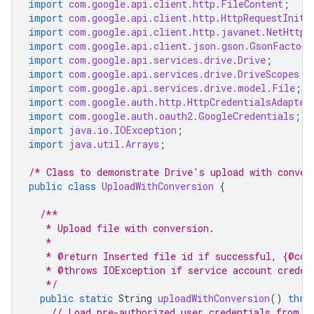
import
com.google.api.client.http.FileContent
;
import
com.google.api.client.http.HttpRequestIniti
import
com.google.api.client.http.javanet.NetHttpT
import
com.google.api.client.json.gson.GsonFactory
import
com.google.api.services.drive.Drive
;
import
com.google.api.services.drive.DriveScopes
;
import
com.google.api.services.drive.model.File
;
import
com.google.auth.http.HttpCredentialsAdapter
import
com.google.auth.oauth2.GoogleCredentials
;
import
java.io.IOException
;
import
java.util.Arrays
;
/* Class to demonstrate Drive's upload with conver
public
class
UploadWithConversion
{
/**
   * Upload file with conversion.
   *
   * @return Inserted file id if successful, {@cod
   * @throws IOException if service account creden
   */
public
static
String
uploadWithConversion
()
thro
// Load pre-authorized user credentials from t