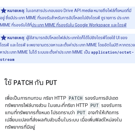
หมายเหตุ:
ในเอกสารประกอบของ Drive API
media
หมายถึงไฟล์ทั้งหมดที่มี
อยู่ ซึ่งมีประเภท MIME ที่รองรับสำหรับการอัปโหลดไปยังไดรฟ์ ดูรายการ ประเภท
MIME ที่รองรับได้ที่
ประเภท MIME ที่รองรับใน Google Workspace และไดรฟ์
หมายเหตุ:
ผู้ใช้สามารถอัปโหลดไฟล์ประเภทใดก็ได้ไปยังไดรฟ์โดยใช้ UI ของ
ไดรฟ์ และไดรฟ์ จะพยายามตรวจหาและตั้งค่าประเภท MIME โดยอัตโนมัติ หากตรวจ
หาประเภท MIME ไม่ได้ ระบบจะตั้งค่าประเภท MIME เป็น
application/octet-
stream
ใช้
PATCH
กับ
PUT
เพื่อเป็นการทบทวน กริยา HTTP
PATCH
รองรับการอัปเดต
ทรัพยากรไฟล์บางส่วน ในขณะที่กริยา HTTP
PUT
รองรับการ
แทนที่ทรัพยากรทั้งหมด โปรดทราบว่า
PUT
อาจทำให้เกิดการ
เปลี่ยนแปลงที่ส่งผลกับส่วนอื่นในระบบ เมื่อเพิ่มฟิลด์ใหม่ลงใน
ทรัพยากรที่มีอยู่