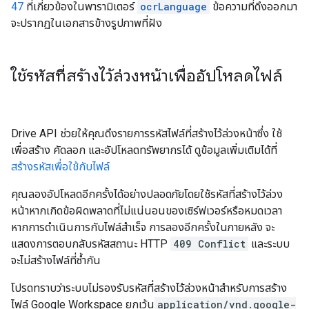
47
ที่เกี่ยวข้องในพารามิเตอร์
ocrLanguage
ข้อความที่ดึงออกมา
จะปรากฏในเอกสารข้างรูปภาพที่ฝัง
ใช้รหัสที่สร้างไว้ล่วงหน้าเพื่ออัปโหลดไฟล์
Drive API ช่วยให้คุณดึงรายการรหัสไฟล์ที่สร้างไว้ล่วงหน้าซึ่ง ใช้
เพื่อสร้าง คัดลอก และอัปโหลดทรัพยากรได้ ดูข้อมูลเพิ่มเติมได้ที่
สร้างรหัสเพื่อใช้กับไฟล์
คุณลองอัปโหลดอีกครั้งได้อย่างปลอดภัยโดยใช้รหัสที่สร้างไว้ล่วง
หน้าหากเกิดข้อผิดพลาดที่ไม่แน่นอนของเซิร์ฟเวอร์หรือหมดเวลา
หากการดำเนินการกับไฟล์สำเร็จ การลองอีกครั้งในภายหลัง จะ
แสดงการตอบกลับรหัสสถานะ HTTP
409 Conflict
และระบบ
จะไม่สร้างไฟล์ที่ซ้ำกัน
โปรดทราบว่าระบบไม่รองรับรหัสที่สร้างไว้ล่วงหน้าสำหรับการสร้าง
ไฟล์ Google Workspace ยกเว้น
application/vnd.google-