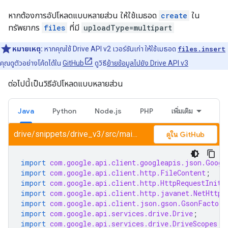
หากต้องการอัปโหลดแบบหลายส่วน ให้ใช้เมธอด
create
ใน
ทรัพยากร
files
ที่มี
uploadType=multipart
หมายเหตุ:
หากคุณใช้ Drive API v2 เวอร์ชันเก่า ให้ใช้เมธอด
files.insert
คุณดูตัวอย่างโค้ดได้ใน
GitHub
ดูวิธี
ย้ายข้อมูลไปยัง Drive API v3
ต่อไปนี้เป็นวิธีอัปโหลดแบบหลายส่วน
Java
Python
Node.js
PHP
เพิ่มเติม
drive/snippets/drive_v3/src/main/java/UploadBasic.java
ดูใน GitHub
import
com.google.api.client.googleapis.json.Googl
import
com.google.api.client.http.FileContent
;
import
com.google.api.client.http.HttpRequestIniti
import
com.google.api.client.http.javanet.NetHttpT
import
com.google.api.client.json.gson.GsonFactory
import
com.google.api.services.drive.Drive
;
import
com.google.api.services.drive.DriveScopes
;