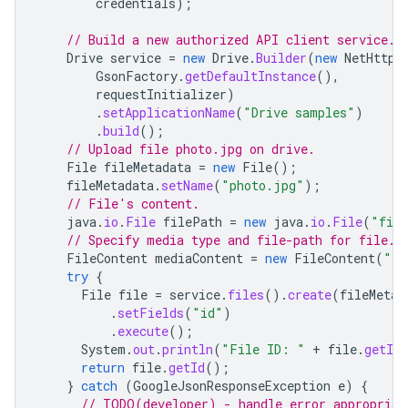
credentials
);
// Build a new authorized API client service.
Drive
service
=
new
Drive
.
Builder
(
new
NetHttpT
GsonFactory
.
getDefaultInstance
(),
requestInitializer
)
.
setApplicationName
(
"Drive samples"
)
.
build
();
// Upload file photo.jpg on drive.
File
fileMetadata
=
new
File
();
fileMetadata
.
setName
(
"photo.jpg"
);
// File's content.
java
.
io
.
File
filePath
=
new
java
.
io
.
File
(
"file
// Specify media type and file-path for file.
FileContent
mediaContent
=
new
FileContent
(
"im
try
{
File
file
=
service
.
files
().
create
(
fileMetad
.
setFields
(
"id"
)
.
execute
();
System
.
out
.
println
(
"File ID: "
+
file
.
getId
return
file
.
getId
();
}
catch
(
GoogleJsonResponseException
e
)
{
// TODO(developer) - handle error appropriat