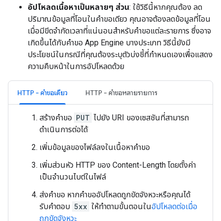
อัปโหลดเนื้อหาเป็นหลายๆ ส่วน
: ใช้วิธีนี้หากคุณต้อง ลด
ปริมาณข้อมูลที่โอนในคำขอเดียว คุณอาจต้องลดข้อมูลที่โอน
เมื่อมีขีดจำกัดเวลาที่แน่นอนสำหรับคำขอแต่ละรายการ ซึ่งอาจ
เกิดขึ้นได้กับคำขอ App Engine บางประเภท วิธีนี้ยังมี
ประโยชน์ในกรณีที่คุณต้องระบุตัวบ่งชี้ที่กำหนดเองเพื่อแสดง
ความคืบหน้าในการอัปโหลดด้วย
HTTP - คำขอเดียว
HTTP - คำขอหลายรายการ
สร้างคำขอ
PUT
ไปยัง URI ของเซสชันที่สามารถ
ดำเนินการต่อได้
เพิ่มข้อมูลของไฟล์ลงในเนื้อหาคำขอ
เพิ่มส่วนหัว HTTP ของ Content-Length โดยตั้งค่า
เป็นจำนวนไบต์ในไฟล์
ส่งคำขอ หากคำขออัปโหลดถูกขัดจังหวะหรือคุณได้
รับคำตอบ
5xx
ให้ทำตามขั้นตอนใน
อัปโหลดต่อเมื่อ
ถูกขัดจังหวะ