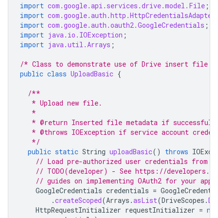
import
com.google.api.services.drive.model.File
;
import
com.google.auth.http.HttpCredentialsAdapter
import
com.google.auth.oauth2.GoogleCredentials
;
import
java.io.IOException
;
import
java.util.Arrays
;
/* Class to demonstrate use of Drive insert file A
public
class
UploadBasic
{
/**
   * Upload new file.
   *
   * @return Inserted file metadata if successful,
   * @throws IOException if service account creden
   */
public
static
String
uploadBasic
()
throws
IOExce
// Load pre-authorized user credentials from t
// TODO(developer) - See https://developers.go
// guides on implementing OAuth2 for your appl
GoogleCredentials
credentials
=
GoogleCredenti
.
createScoped
(
Arrays
.
asList
(
DriveScopes
.
DR
HttpRequestInitializer
requestInitializer
=
ne