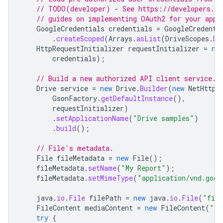
// TODO(developer) - See https://developers.go
// guides on implementing OAuth2 for your appl
GoogleCredentials
credentials
=
GoogleCredenti
.
createScoped
(
Arrays
.
asList
(
DriveScopes
.
DR
HttpRequestInitializer
requestInitializer
=
ne
credentials
);
// Build a new authorized API client service.
Drive
service
=
new
Drive
.
Builder
(
new
NetHttpT
GsonFactory
.
getDefaultInstance
(),
requestInitializer
)
.
setApplicationName
(
"Drive samples"
)
.
build
();
// File's metadata.
File
fileMetadata
=
new
File
();
fileMetadata
.
setName
(
"My Report"
);
fileMetadata
.
setMimeType
(
"application/vnd.goog
java
.
io
.
File
filePath
=
new
java
.
io
.
File
(
"file
FileContent
mediaContent
=
new
FileContent
(
"te
try
{