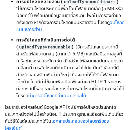
การอัปโหลดหลายส่วน (
uploadType=multipart
)
:
"ใช้การอัปโหลดประเภทนี้เพื่อ โอนไฟล์ขนาดเล็ก (5 MB หรือ
น้อยกว่า) พร้อมกับข้อมูลเมตาที่อธิบาย ไฟล์ในการส่งคำขอ
ครั้งเดียว หากต้องการอัปโหลดแบบหลายส่วน โปรดดู
อัปโหลด
แบบหลายส่วน
การอัปโหลดที่ดำเนินการต่อได้
(
uploadType=resumable
)
: ใช้การอัปโหลดประเภทนี้
สำหรับไฟล์ขนาดใหญ่ (มากกว่า 5 MB) และเมื่อมีโอกาสสูงที่
เครือข่ายจะหยุดชะงัก เช่น เมื่อสร้างไฟล์จากแอปบนอุปกรณ์
เคลื่อนที่ การอัปโหลดที่ดำเนินการต่อได้ยังเป็นตัวเลือกที่ดี
สำหรับแอปพลิเคชันส่วนใหญ่ เนื่องจากใช้ได้กับไฟล์ขนาด
เล็กด้วยโดยมีค่าใช้จ่ายเพิ่มเติมเพียงคำขอ HTTP 1 รายการ
ต่อการอัปโหลด หากต้องการทำการอัปโหลดที่ดำเนินการต่อได้
โปรดดู
ทำการอัปโหลดที่ดำเนินการต่อได้
ไลบรารีของไคลเอ็นต์ Google API จะใช้การอัปโหลดประเภทใด
ประเภทหนึ่งต่อไปนี้อย่างน้อย 1 ประเภท ดูรายละเอียดเพิ่มเติมเกี่ยว
กับวิธีใช้แต่ละประเภทได้ใน
เอกสารประกอบของไลบรารีของ
ไคลเอ็นต์