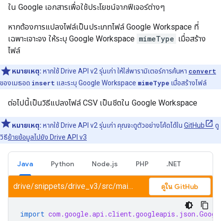
ใน Google เอกสารเพื่อใช้ประโยชน์จากฟีเจอร์ต่างๆ
หากต้องการแปลงไฟล์เป็นประเภทไฟล์ Google Workspace ที่
เฉพาะเจาะจง ให้ระบุ Google Workspace
mimeType
เมื่อสร้าง
ไฟล์
หมายเหตุ:
หากใช้ Drive API v2 รุ่นเก่า ให้ใส่พารามิเตอร์การค้นหา
convert
ของเมธอด
insert
และระบุ Google Workspace
mimeType
เมื่อสร้างไฟล์
ต่อไปนี้เป็นวิธีแปลงไฟล์ CSV เป็นชีตใน Google Workspace
หมายเหตุ:
หากใช้ Drive API v2 รุ่นเก่า คุณจะดูตัวอย่างโค้ดได้ใน
GitHub
ดู
วิธี
ย้ายข้อมูลไปยัง Drive API v3
Java
Python
Node.js
PHP
.NET
drive/snippets/drive_v3/src/main/java/UploadWithConversion.java
ดูใน GitHub
import
com.google.api.client.googleapis.json.Googl