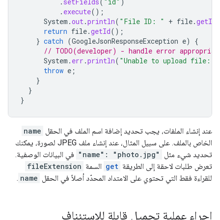
.
setFields
(
"id"
)
.
execute
();
System
.
out
.
println
(
"File ID: "
+
file
.
getId
return
file
.
getId
();
}
catch
(
GoogleJsonResponseException
e
)
{
// TODO(developer) - handle error appropriat
System
.
err
.
println
(
"Unable to upload file: "
throw
e
;
}
}
}
عند إنشاء الملفات، يجب تحديد إضافة اسم الملف في الحقل
name
الخاص بالملف. على سبيل المثال، عند إنشاء ملف JPEG لصورة، يمكنك
تحديد شيء مثل
"name": "photo.jpg"
في البيانات الوصفية.
تعرض طلبات لاحقة إلى الطريقة
get
السمة
fileExtension
للقراءة فقط التي تحتوي على الامتداد المحدّد أصلاً في الحقل
name
.
إجراء عملية تحميل قابلة للاستئناف