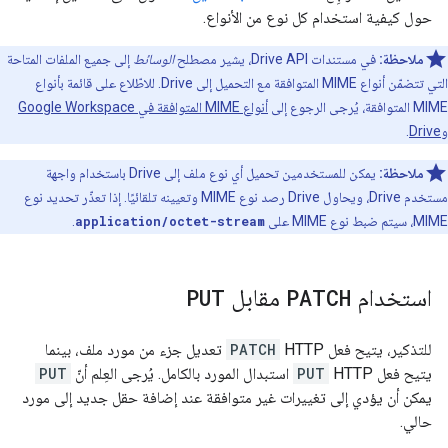
حول كيفية استخدام كل نوع من الأنواع.
ملاحظة:
في مستندات Drive API، يشير مصطلح
الوسائط
إلى جميع الملفات المتاحة
التي تتضمّن أنواع MIME المتوافقة مع التحميل إلى Drive. للاطّلاع على قائمة بأنواع
MIME المتوافقة، يُرجى الرجوع إلى
أنواع MIME المتوافقة في Google Workspace
وDrive
.
ملاحظة:
يمكن للمستخدمين تحميل أي نوع ملف إلى Drive باستخدام واجهة
مستخدم Drive، ويحاول Drive رصد نوع MIME وتعيينه تلقائيًا. إذا تعذّر تحديد نوع
MIME، سيتم ضبط نوع MIME على
application/octet-stream
.
استخدام
PATCH
مقابل
PUT
للتذكير، يتيح فعل HTTP
PATCH
تعديل جزء من مورد ملف، بينما
يتيح فعل HTTP
PUT
استبدال المورد بالكامل. يُرجى العِلم أنّ
PUT
يمكن أن يؤدي إلى تغييرات غير متوافقة عند إضافة حقل جديد إلى مورد
حالي.