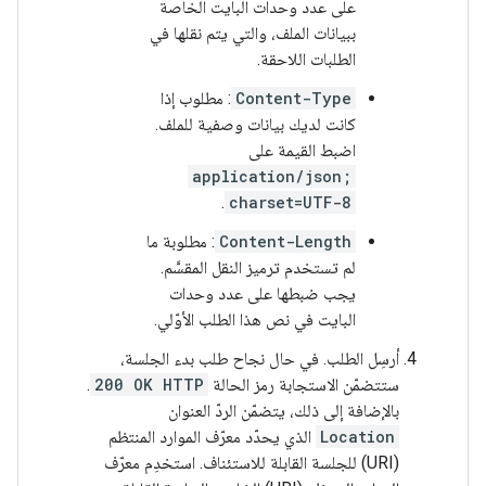
على عدد وحدات البايت الخاصة
ببيانات الملف، والتي يتم نقلها في
الطلبات اللاحقة.
Content-Type
: مطلوب إذا
كانت لديك بيانات وصفية للملف.
اضبط القيمة على
application/json;
.
charset=UTF-8
Content-Length
: مطلوبة ما
لم تستخدم ترميز النقل المقسَّم.
يجب ضبطها على عدد وحدات
البايت في نص هذا الطلب الأوّلي.
أرسِل الطلب. في حال نجاح طلب بدء الجلسة،
ستتضمّن الاستجابة رمز الحالة
200 OK HTTP
.
بالإضافة إلى ذلك، يتضمّن الردّ العنوان
Location
الذي يحدّد معرّف الموارد المنتظم
(URI) للجلسة القابلة للاستئناف. استخدِم معرّف