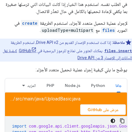
في الطلب نفسه. استخدِم هذا الخيار إذا كانت البيانات التي ترسلها صغيرة
بما يكفي لإعادة تحميلها بالكامل في حال تعذّر الاتصال.
لإجراء عملية تحميل متعدد الأجزاء، استخدِم الطريقة
create
في
المورد
files
مع
uploadType=multipart
.
ملاحظة:
إذا كنت تستخدم الإصدار القديم من Drive API v2، استخدِم الطريقة
files.insert
. يمكنك العثور على نماذج للرموز البرمجية في
GitHub
.
كيفية نقل
البيانات إلى الإصدار 3 من Drive API
يوضّح ما يلي كيفية إجراء عملية تحميل متعدد الأجزاء:
جافا
Python
Node.js
PHP
المزيد
drive/snippets/drive_v3/src/main/java/UploadBasic.java
عرض على GitHub
import
com.google.api.client.googleapis.json.Googl
import
com.google.api.client.http.FileContent
;