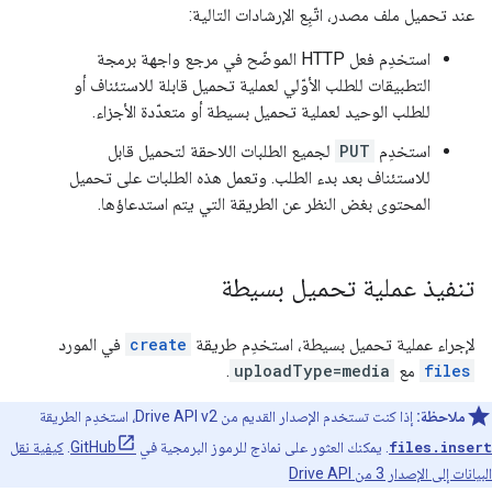
عند تحميل ملف مصدر، اتّبِع الإرشادات التالية:
استخدِم فعل HTTP الموضّح في مرجع واجهة برمجة
التطبيقات للطلب الأوّلي لعملية تحميل قابلة للاستئناف أو
للطلب الوحيد لعملية تحميل بسيطة أو متعدّدة الأجزاء.
استخدِم
PUT
لجميع الطلبات اللاحقة لتحميل قابل
للاستئناف بعد بدء الطلب. وتعمل هذه الطلبات على تحميل
المحتوى بغض النظر عن الطريقة التي يتم استدعاؤها.
تنفيذ عملية تحميل بسيطة
لإجراء عملية تحميل بسيطة، استخدِم طريقة
create
في المورد
files
مع
uploadType=media
.
ملاحظة:
إذا كنت تستخدم الإصدار القديم من Drive API v2، استخدِم الطريقة
files.insert
. يمكنك العثور على نماذج للرموز البرمجية في
GitHub
.
كيفية نقل
البيانات إلى الإصدار 3 من Drive API