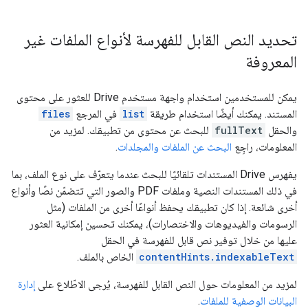
تحديد النص القابل للفهرسة لأنواع الملفات غير
المعروفة
يمكن للمستخدمين استخدام واجهة مستخدم Drive للعثور على محتوى
المستند. يمكنك أيضًا استخدام طريقة
list
في المرجع
files
والحقل
fullText
للبحث عن محتوى من تطبيقك. لمزيد من
المعلومات، راجِع
البحث عن الملفات والمجلدات
.
يفهرس Drive المستندات تلقائيًا للبحث عندما يتعرّف على نوع الملف، بما
في ذلك المستندات النصية وملفات PDF والصور التي تتضمّن نصًا وأنواع
أخرى شائعة. إذا كان تطبيقك يحفظ أنواعًا أخرى من الملفات (مثل
الرسومات والفيديوهات والاختصارات)، يمكنك تحسين إمكانية العثور
عليها من خلال توفير نص قابل للفهرسة في الحقل
contentHints.indexableText
الخاص بالملف.
لمزيد من المعلومات حول النص القابل للفهرسة، يُرجى الاطّلاع على
إدارة
البيانات الوصفية للملفات
.