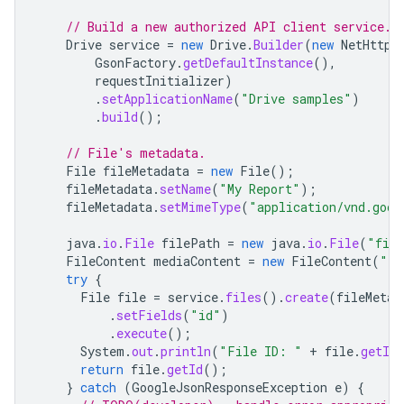
// Build a new authorized API client service.
Drive
service
=
new
Drive
.
Builder
(
new
NetHttpT
GsonFactory
.
getDefaultInstance
(),
requestInitializer
)
.
setApplicationName
(
"Drive samples"
)
.
build
();
// File's metadata.
File
fileMetadata
=
new
File
();
fileMetadata
.
setName
(
"My Report"
);
fileMetadata
.
setMimeType
(
"application/vnd.goog
java
.
io
.
File
filePath
=
new
java
.
io
.
File
(
"file
FileContent
mediaContent
=
new
FileContent
(
"te
try
{
File
file
=
service
.
files
().
create
(
fileMetad
.
setFields
(
"id"
)
.
execute
();
System
.
out
.
println
(
"File ID: "
+
file
.
getId
return
file
.
getId
();
}
catch
(
GoogleJsonResponseException
e
)
{