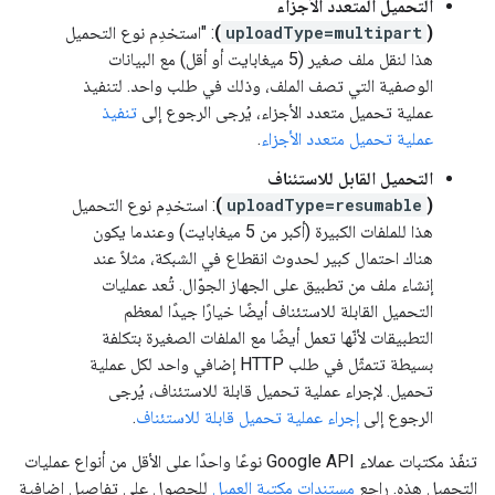
التحميل المتعدد الأجزاء
(
uploadType=multipart
)
: "استخدِم نوع التحميل
هذا لنقل ملف صغير (5 ميغابايت أو أقل) مع البيانات
الوصفية التي تصف الملف، وذلك في طلب واحد. لتنفيذ
عملية تحميل متعدد الأجزاء، يُرجى الرجوع إلى
تنفيذ
عملية تحميل متعدد الأجزاء
.
التحميل القابل للاستئناف
(
uploadType=resumable
)
: استخدِم نوع التحميل
هذا للملفات الكبيرة (أكبر من 5 ميغابايت) وعندما يكون
هناك احتمال كبير لحدوث انقطاع في الشبكة، مثلاً عند
إنشاء ملف من تطبيق على الجهاز الجوّال. تُعد عمليات
التحميل القابلة للاستئناف أيضًا خيارًا جيدًا لمعظم
التطبيقات لأنّها تعمل أيضًا مع الملفات الصغيرة بتكلفة
بسيطة تتمثّل في طلب HTTP إضافي واحد لكل عملية
تحميل. لإجراء عملية تحميل قابلة للاستئناف، يُرجى
الرجوع إلى
إجراء عملية تحميل قابلة للاستئناف
.
تنفّذ مكتبات عملاء Google API نوعًا واحدًا على الأقل من أنواع عمليات
التحميل هذه. راجِع
مستندات مكتبة العميل
للحصول على تفاصيل إضافية