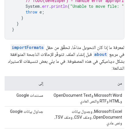
// TODO(developer) - handle error appropriat
System
.
err
.
println
(
"Unable to move file: "
+
throw
e
;
}
}
}
لمعرفة ما إذا كان التحويل متاحًا، تحقَّق من حقل
importFormats
في مرجع
about
قبل إنشاء الملف. تتوفّر الإحالات الناجحة المتوافقة
بشكل ديناميكي في هذه المصفوفة. في ما يلي بعض تنسيقات الاستيراد
الشائعة:
من
إلى
Microsoft Word وOpenDocument Text
مستندات Google
وHTML وRTF والنص العادي
‫Microsoft Excel، وجدول بيانات
جداول بيانات Google
OpenDocument، وملف CSV، وملف TSV،
ونص عادي