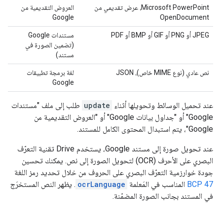
‫Microsoft PowerPoint، عرض تقديمي من
العروض التقديمية من
Google
OpenDocument
‫JPEG أو PNG أو GIF أو BMP أو PDF
مستندات Google
(تضمين الصورة في
مستند)
نص عادي (نوع MIME خاص)، JSON
لغة برمجة تطبيقات
Google
عند تحميل الوسائط وتحويلها أثناء
update
طلب إلى ملف "مستندات
Google" أو "جداول بيانات Google" أو "العروض التقديمية من
Google"، يتم استبدال المحتوى الكامل للمستند.
عند تحويل صورة إلى مستند Google، يستخدم Drive تقنية التعرّف
البصري على الأحرف (OCR) لتحويل الصورة إلى نص. يمكنك تحسين
جودة خوارزمية التعرّف البصري على الحروف من خلال تحديد رمز اللغة
BCP 47
المناسب في المَعلمة
ocrLanguage
. يظهر النص المستخرَج
في المستند بجانب الصورة المضمّنة.