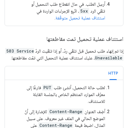
أرسِل الطلب. في حال انقطاع طلب التحميل أو
تلقّي الرد
5xx
، اتّبِع الإجراءات الواردة في
استئناف عملية تحميل متوقّفة
.
استئناف عملية تحميل تمت مقاطعتها
إذا تم إنهاء طلب تحميل قبل تلقّي ردّ، أو إذا تلقّيت الردّ
503 Service
Unavailable
، عليك استئناف عملية التحميل التي تمّت مقاطعتها.
HTTP
لطلب حالة التحميل، أنشئ طلب
PUT
فارغًا إلى
معرّف الموارد المنتظم الخاص بالجلسة القابلة
للاستئناف.
أضِف العنوان
Content-Range
للإشارة إلى أنّ
الموضع الحالي في الملف غير معروف. على سبيل
المثال، اضبط قيمة
Content-Range
على