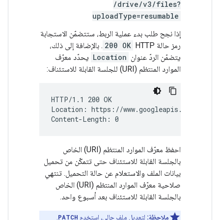
/drive/v3/files?
uploadType=resumable
إذا نجح طلب بدء عملية الربط، ستتضمّن الاستجابة
رمز حالة HTTP‏
200 OK
. بالإضافة إلى ذلك،
يتضمّن الردّ عنوان
Location
يحدّد معرّف
الموارد المنتظم (URI) للجلسة القابلة للاستئناف:
HTTP/1.1 200 OK

Location: https://www.googleapis.com/uploa
احفظ معرّف الموارد المنتظم (URI) الخاص
بالجلسة القابلة للاستئناف حتى تتمكّن من تحميل
بيانات الملف والاستعلام عن حالة التحميل. تنتهي
صلاحية معرّف الموارد المنتظم (URI) الخاص
بالجلسة القابلة للاستئناف بعد أسبوع واحد.
ملاحظة:
لتعديل ملف حالي، استخدِم
PATCH
.