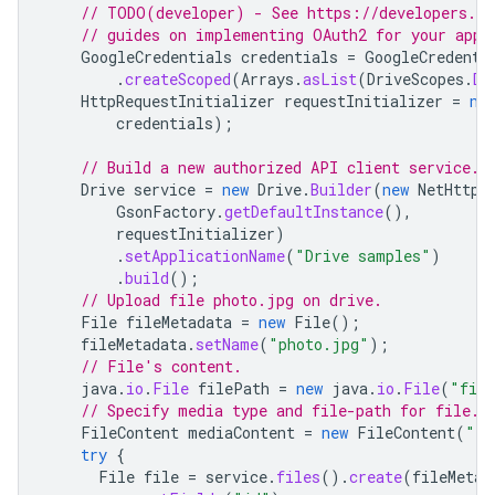
// TODO(developer) - See https://developers.go
// guides on implementing OAuth2 for your appl
GoogleCredentials
credentials
=
GoogleCredenti
.
createScoped
(
Arrays
.
asList
(
DriveScopes
.
DR
HttpRequestInitializer
requestInitializer
=
ne
credentials
);
// Build a new authorized API client service.
Drive
service
=
new
Drive
.
Builder
(
new
NetHttpT
GsonFactory
.
getDefaultInstance
(),
requestInitializer
)
.
setApplicationName
(
"Drive samples"
)
.
build
();
// Upload file photo.jpg on drive.
File
fileMetadata
=
new
File
();
fileMetadata
.
setName
(
"photo.jpg"
);
// File's content.
java
.
io
.
File
filePath
=
new
java
.
io
.
File
(
"file
// Specify media type and file-path for file.
FileContent
mediaContent
=
new
FileContent
(
"im
try
{
File
file
=
service
.
files
().
create
(
fileMetad