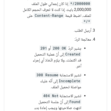
*/2000000
إذا كان إجمالي طول الملف
2,000,000 بايت. إذا كنت لا تعرف الحجم الكامل
للملف، اضبط قيمة
Content-Range
على
.
*/*
أرسِل الطلب.
معالجة الردّ:
يشير الردّ
200 OK
أو
201
Created
إلى أنّ عملية التحميل
قد اكتملت، ولا يلزم اتّخاذ أي إجراء
آخر.
تشير الاستجابة
308 Resume
Incomplete
إلى أنّه عليك
مواصلة تحميل الملف.
تشير الاستجابة
404 Not
Found
إلى أنّ جلسة التحميل
انتهت صلاحيتها ويجب إعادة بدء