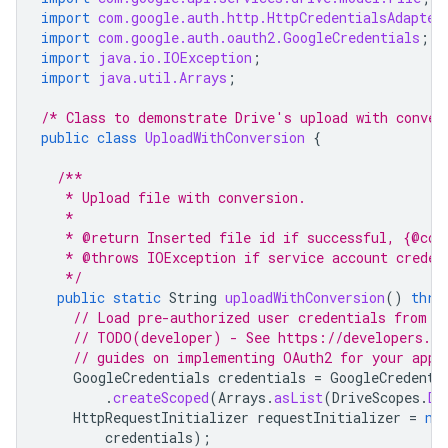
import
com.google.auth.http.HttpCredentialsAdapter
import
com.google.auth.oauth2.GoogleCredentials
;
import
java.io.IOException
;
import
java.util.Arrays
;
/* Class to demonstrate Drive's upload with conver
public
class
UploadWithConversion
{
/**
   * Upload file with conversion.
   *
   * @return Inserted file id if successful, {@cod
   * @throws IOException if service account creden
   */
public
static
String
uploadWithConversion
()
thro
// Load pre-authorized user credentials from t
// TODO(developer) - See https://developers.go
// guides on implementing OAuth2 for your appl
GoogleCredentials
credentials
=
GoogleCredenti
.
createScoped
(
Arrays
.
asList
(
DriveScopes
.
DR
HttpRequestInitializer
requestInitializer
=
ne
credentials
);