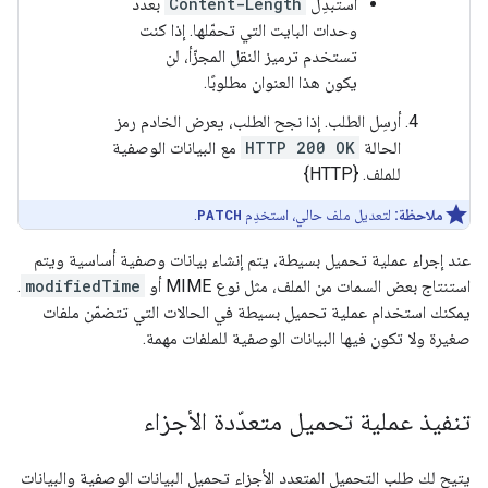
استبدِل
Content-Length
بعدد
وحدات البايت التي تحمّلها. إذا كنت
تستخدم ترميز النقل المجزّأ، لن
يكون هذا العنوان مطلوبًا.
أرسِل الطلب. إذا نجح الطلب، يعرض الخادم رمز
الحالة
HTTP 200 OK
مع البيانات الوصفية
للملف. {HTTP}
ملاحظة:
لتعديل ملف حالي، استخدِم
PATCH
.
عند إجراء عملية تحميل بسيطة، يتم إنشاء بيانات وصفية أساسية ويتم
استنتاج بعض السمات من الملف، مثل نوع MIME أو
modifiedTime
.
يمكنك استخدام عملية تحميل بسيطة في الحالات التي تتضمّن ملفات
صغيرة ولا تكون فيها البيانات الوصفية للملفات مهمة.
تنفيذ عملية تحميل متعدّدة الأجزاء
يتيح لك طلب التحميل المتعدد الأجزاء تحميل البيانات الوصفية والبيانات