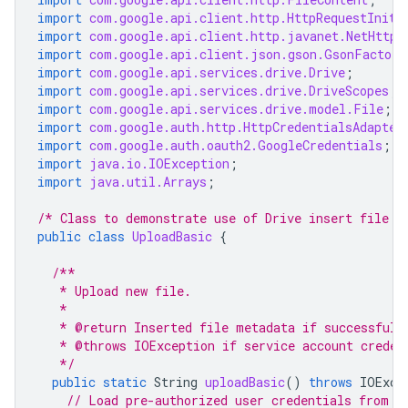
import
com.google.api.client.http.HttpRequestIniti
import
com.google.api.client.http.javanet.NetHttpT
import
com.google.api.client.json.gson.GsonFactory
import
com.google.api.services.drive.Drive
;
import
com.google.api.services.drive.DriveScopes
;
import
com.google.api.services.drive.model.File
;
import
com.google.auth.http.HttpCredentialsAdapter
import
com.google.auth.oauth2.GoogleCredentials
;
import
java.io.IOException
;
import
java.util.Arrays
;
/* Class to demonstrate use of Drive insert file A
public
class
UploadBasic
{
/**
   * Upload new file.
   *
   * @return Inserted file metadata if successful,
   * @throws IOException if service account creden
   */
public
static
String
uploadBasic
()
throws
IOExce
// Load pre-authorized user credentials from t