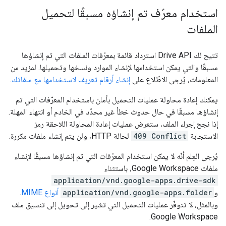
استخدام معرّف تم إنشاؤه مسبقًا لتحميل
الملفات
تتيح لك Drive API استرداد قائمة بمعرّفات الملفات التي تم إنشاؤها
مسبقًا والتي يمكن استخدامها لإنشاء الموارد ونسخها وتحميلها. لمزيد من
المعلومات، يُرجى الاطّلاع على
إنشاء أرقام تعريف لاستخدامها مع ملفاتك
.
يمكنك إعادة محاولة عمليات التحميل بأمان باستخدام المعرّفات التي تم
إنشاؤها مسبقًا في حال حدوث خطأ غير محدّد في الخادم أو انتهاء المهلة.
إذا نجح إجراء الملف، ستعرض عمليات إعادة المحاولة اللاحقة رمز
الاستجابة
409 Conflict
لحالة HTTP، ولن يتم إنشاء ملفات مكررة.
يُرجى العِلم أنّه لا يمكن استخدام المعرّفات التي تم إنشاؤها مسبقًا لإنشاء
ملفات Google Workspace، باستثناء
application/vnd.google-apps.drive-sdk
و
application/vnd.google-apps.folder
أنواع MIME
.
وبالمثل، لا تتوفّر عمليات التحميل التي تشير إلى تحويل إلى تنسيق ملف
Google Workspace.