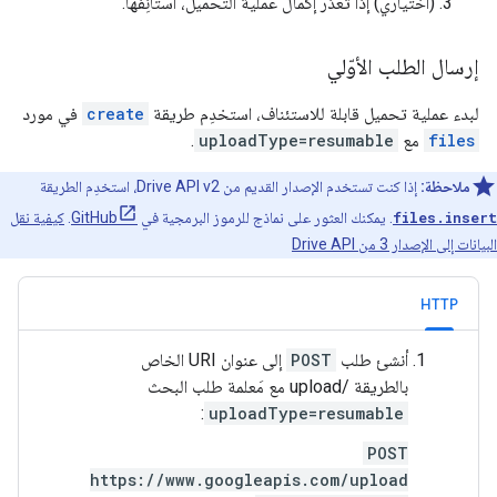
(اختياري) إذا تعذّر إكمال عملية التحميل، استأنِفها.
إرسال الطلب الأوّلي
لبدء عملية تحميل قابلة للاستئناف، استخدِم طريقة
create
في مورد
files
مع
uploadType=resumable
.
ملاحظة:
إذا كنت تستخدم الإصدار القديم من Drive API v2، استخدِم الطريقة
files.insert
. يمكنك العثور على نماذج للرموز البرمجية في
GitHub
.
كيفية نقل
البيانات إلى الإصدار 3 من Drive API
HTTP
أنشئ طلب
POST
إلى عنوان URI الخاص
بالطريقة /upload مع مَعلمة طلب البحث
:
uploadType=resumable
POST
https://www.googleapis.com/upload