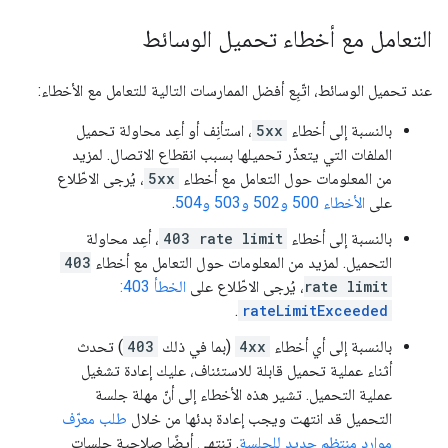
التعامل مع أخطاء تحميل الوسائط
عند تحميل الوسائط، اتّبِع أفضل الممارسات التالية للتعامل مع الأخطاء:
بالنسبة إلى أخطاء
5xx
، استأنِف أو أعِد محاولة تحميل
الملفات التي يتعذّر تحميلها بسبب انقطاع الاتصال. لمزيد
من المعلومات حول التعامل مع أخطاء
5xx
، يُرجى الاطّلاع
على
الأخطاء 500 و502 و503 و504
.
بالنسبة إلى أخطاء
403 rate limit
، أعِد محاولة
التحميل. لمزيد من المعلومات حول التعامل مع أخطاء
403
rate limit
، يُرجى الاطّلاع على
الخطأ 403:
.
rateLimitExceeded
بالنسبة إلى أي أخطاء
4xx
(بما في ذلك
403
) تحدث
أثناء عملية تحميل قابلة للاستئناف، عليك إعادة تشغيل
عملية التحميل. تشير هذه الأخطاء إلى أنّ مهلة جلسة
التحميل قد انتهت ويجب إعادة بدئها من خلال
طلب معرّف
موارد منتظم جديد للجلسة
. تنتهي أيضًا صلاحية جلسات