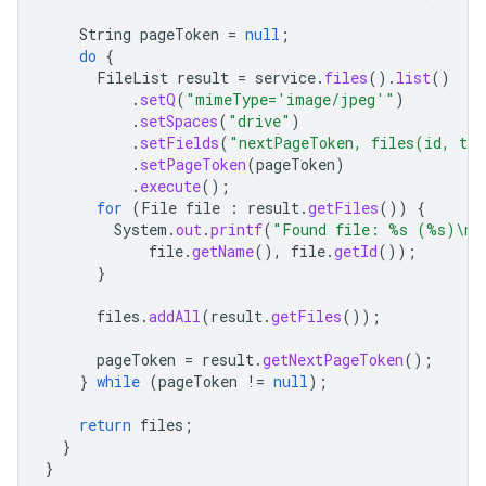
String
pageToken
=
null
;
do
{
FileList
result
=
service
.
files
().
list
()
.
setQ
(
"mimeType='image/jpeg'"
)
.
setSpaces
(
"drive"
)
.
setFields
(
"nextPageToken, files(id, ti
.
setPageToken
(
pageToken
)
.
execute
();
for
(
File
file
:
result
.
getFiles
())
{
System
.
out
.
printf
(
"Found file: %s (%s)\n"
file
.
getName
(),
file
.
getId
());
}
files
.
addAll
(
result
.
getFiles
());
pageToken
=
result
.
getNextPageToken
();
}
while
(
pageToken
!=
null
);
return
files
;
}
}