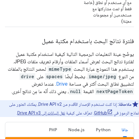
مع أي مستخدم أو نطاق (خاصة
فقط أو تمت مشاركتها مع
مستخدمين أو مجموعات
معيّنة)
فلترة نتائج البحث باستخدام مكتبة عميل
يوضّح عينة التعليمات البرمجية التالية كيفية استخدام مكتبة عميل
لفلترة نتائج البحث لعرض أسماء الملفات وأرقام تعريف ملفات JPEG.
يستخدِم هذا النموذج عبارة البحث
mimeType
لحصر النتائج بالملفات
من النوع
image/jpeg
. يضبط أيضًا
spaces
على
drive
لتضييق نطاق البحث أكثر في مساحة
Drive
. عندما تعرض
nextPageToken
القيمة
null
، يعني ذلك أنّه ما مِن نتائج أخرى.
ملاحظة:
إذا كنت تستخدِم الإصدار الأقدم من Drive API v2، يمكنك العثور على
نماذج الرموز في
GitHub
. تعرَّف على كيفية
نقل البيانات إلى Drive API v3
.
جافا
Python
Node.js
PHP