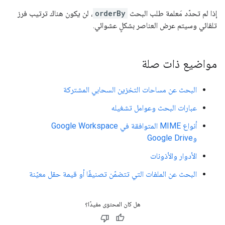
إذا لم تحدّد مَعلمة طلب البحث
orderBy
، لن يكون هناك ترتيب فرز
تلقائي وسيتم عرض العناصر بشكلٍ عشوائي.
مواضيع ذات صلة
البحث عن مساحات التخزين السحابي المشتركة
عبارات البحث وعوامل تشغيله
أنواع MIME المتوافقة في Google Workspace
وGoogle Drive
الأدوار والأذونات
البحث عن الملفات التي تتضمّن تصنيفًا أو قيمة حقل معيّنة
هل كان المحتوى مفيدًا؟