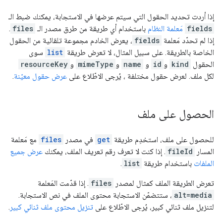
إذا أردت تحديد الحقول التي سيتم عرضها في الاستجابة، يمكنك ضبط الـ
fields
مَعلمة النظام
باستخدام أي طريقة من طرق مصدر الـ
files
.
إذا لم تحدّد مَعلمة
fields
، يعرض الخادم مجموعة تلقائية من الحقول
الخاصة بالطريقة. على سبيل المثال، لا تعرض طريقة
list
سوى
الحقول
kind
و
id
و
name
و
mimeType
و
resourceKey
لكل ملف. لعرض حقول مختلفة ، يُرجى الاطّلاع على
عرض حقول معيّنة
.
الحصول على ملف
للحصول على ملف، استخدِم طريقة
get
في مصدر
files
مع مَعلمة
المسار
fileId
. إذا كنت لا تعرف رقم تعريف الملف، يمكنك
عرض جميع
الملفات
باستخدام طريقة
list
.
تعرض الطريقة الملف كمثال لمصدر
files
. إذا قدّمت المَعلمة
alt=media
، ستتضمّن الاستجابة محتوى الملف في نص الاستجابة.
لتنزيل ملف ثنائي كبير، يُرجى الاطّلاع على
تنزيل محتوى ملف ثنائي كبير
.