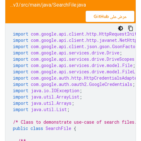
drive/snippets/drive_v3/src/main/java/SearchFile.java
عرض على GitHub
import
com.google.api.client.http.HttpRequestIniti
import
com.google.api.client.http.javanet.NetHttpT
import
com.google.api.client.json.gson.GsonFactory
import
com.google.api.services.drive.Drive
;
import
com.google.api.services.drive.DriveScopes
;
import
com.google.api.services.drive.model.File
;
import
com.google.api.services.drive.model.FileLis
import
com.google.auth.http.HttpCredentialsAdapter
import
com.google.auth.oauth2.GoogleCredentials
;
import
java.io.IOException
;
import
java.util.ArrayList
;
import
java.util.Arrays
;
import
java.util.List
;
/* Class to demonstrate use-case of search files. 
public
class
SearchFile
{
/**