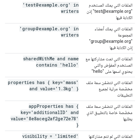
'test@example
.
org' in
الملفات التي يملك المستخدم
writers
"test@example.org" إذن
الكتابة فيها
'group@example
.
org' in
الملفات التي يملك أعضاء
writers
المجموعة
"group@example.org"
إذن الكتابة فيها
shared
With
Me and name
الملفات التي تمت مشاركتها مع
contains 'hello'
المستخدم المفوّض والتي
يحتوي اسمها على "hello"
properties has { key='mass'
الملفات التي تتضمّن سمة ملف
and value='1
.
3kg' }
مخصّصة مرئية لجميع
التطبيقات
app
Properties has {
الملفات التي تتضمّن سمة ملف
key='additional
ID' and
مخصّصة خاصة بالتطبيق الذي
value='8e8aceg2af2ge72e78'
يطلبها
}
visibility = 'limited'
الملفات التي لم تتم مشاركتها