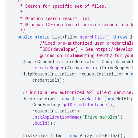
   * Search for specific set of files.
   *
   * @return search result list.
   * @throws IOException if service account creden
   */
public
static
List<File>
searchFile
()
throws
IOE
/*Load pre-authorized user credentials 
           TODO(developer) - See https://developer
           guides on implementing OAuth2 for your 
GoogleCredentials
credentials
=
GoogleCredenti
.
createScoped
(
Arrays
.
asList
(
DriveScopes
.
DR
HttpRequestInitializer
requestInitializer
=
ne
credentials
);
// Build a new authorized API client service.
Drive
service
=
new
Drive
.
Builder
(
new
NetHttpT
GsonFactory
.
getDefaultInstance
(),
requestInitializer
)
.
setApplicationName
(
"Drive samples"
)
.
build
();
List<File>
files
=
new
ArrayList<File>
();