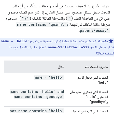
عليك أيضًا إزالة الأحرف الخاصة في أسماء ملفاتك للتأكّد من أنّ طلب
البحث يعمل بشكلٍ صحيح. على سبيل المثال، إذا كان اسم الملف يحتوي
على كل من الفاصلة العليا (
'
) والشرطة المائلة للخلف (
"\"
)، استخدِم
شرطة مائلة للخلف لإزالتهما:
name contains 'quinn\'s
.
paper\\essay'
ملاحظة:
تستخدِم هذه الأمثلة مَعلمة
q
غير المشفرة، حيث يتم
name = 'hello'
تشفيرها على النحو
name+%3d+%27hello%27
. تتعامل مكتبات العميل مع هذا
التشفير تلقائيًا.
ما تريد البحث عنه
مثال
name = 'hello'
الملفات التي تحمل الاسم
"hello"
name contains 'hello' and
الملفات التي يحتوي اسمها على
name contains 'goodbye'
الكلمتَين "hello"
و"goodbye"
not name contains 'hello'
الملفات التي لا يحتوي اسمها