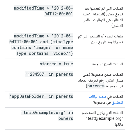
modified
Time > '2012-06-
الملفات التي تم تعديلها بعد
04T12:00:00'
تاريخ معيّن (المنطقة الزمنية
التلقائية هي التوقيت العالمي
المنسَّق)
modified
Time > '2012-06-
ملفات الصور أو الفيديو التي تم
04T12:00:00' and (mime
Type
تعديلها بعد تاريخ معيّن
contains 'image
/
' or mime
Type contains 'video
/
')
starred = true
الملفات المميّزة بنجمة
'1234567' in parents
الملفات ضمن مجموعة (على
سبيل المثال، رقم تعريف المجلد
parents
في مجموعة
)
'app
Data
Folder' in parents
الملفات في
مجلد بيانات
التطبيق
في مجموعة
'test@example
.
org' in
الملفات التي يكون المستخدم
owners
"test@example.org"
مالكها