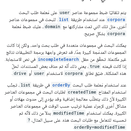
يتم تلقائيًا ضبط مجموعة عناصر
user
على مَعلمة طلب البحث
corpora
عند استخدام طريقة
list
. للبحث في مجموعات عناصر
أخرى، مثل تلك التي تمت مشاركتها مع
domain
، عليك ضبط مَعلمة
corpora
بشكلٍ صريح.
يمكنك البحث في مجموعات متعددة في طلب بحث واحد، ولكن إذا كانت
المجموعات المدمَجة كبيرة جدًا، قد تعرض واجهة برمجة التطبيقات نتائج
غير مكتملة. تحقَّق من حقل
incompleteSearch
في نص الاستجابة.
إذا كانت قيمته
true
، يعني ذلك أنّه تم حذف بعض المستندات. لحلّ
هذه المشكلة، ضيّق نطاق
corpora
لاستخدام
user
أو
drive
.
عند استخدام مَعلمة طلب البحث
orderBy
في طريقة
list
، تجنَّب
استخدام المفتاح
createdTime
لطلبات البحث في مجموعات العناصر
الكبيرة لأنّ ذلك يتطلّب معالجة إضافية وقد يؤدي إلى حدوث مهلات أو
مشاكل أخرى. لإجراء عملية ترتيب حسب الوقت في مجموعات العناصر
الكبيرة، يمكنك استخدام
modifiedTime
بدلاً من ذلك لأنّه تم
تحسينه للتعامل مع طلبات البحث هذه. على سبيل المثال،
?
.
orderBy=modifiedTime