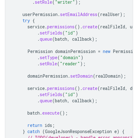
.
setRole
(
"writer"
);
userPermission
.
setEmailAddress
(
realUser
);
try
{
service
.
permissions
().
create
(
realFileId
,
use
.
setFields
(
"id"
)
.
queue
(
batch
,
callback
);
Permission
domainPermission
=
new
Permission
.
setType
(
"domain"
)
.
setRole
(
"reader"
);
domainPermission
.
setDomain
(
realDomain
);
service
.
permissions
().
create
(
realFileId
,
dom
.
setFields
(
"id"
)
.
queue
(
batch
,
callback
);
batch
.
execute
();
return
ids
;
}
catch
(
GoogleJsonResponseException
e
)
{
// TODO(developer) - handle error appropriat