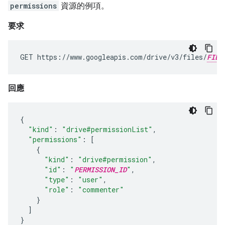
permissions
資源的例項。
要求
GET https://www.googleapis.com/drive/v3/files/
FILE
回應
{
"kind"
:
"drive#permissionList"
,
"permissions"
:
[
{
"kind"
:
"drive#permission"
,
"id"
:
"
PERMISSION_ID
"
,
"type"
:
"user"
,
"role"
:
"commenter"
}
]
}