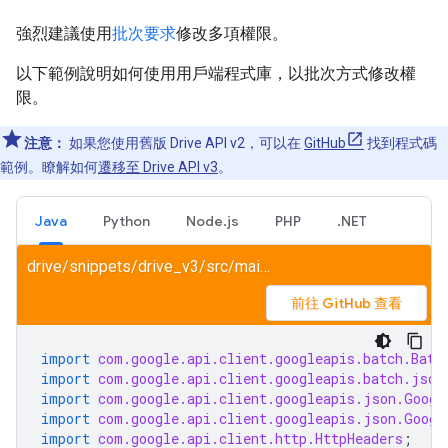
強烈建議使用
批次要求
修改多項權限。
以下範例說明如何使用用戶端程式庫，以批次方式修改權
限。
注意：
如果您使用舊版 Drive API v2，可以在
GitHub
找到程式碼
範例。瞭解如何
遷移至 Drive API v3
。
Java
Python
Node.js
PHP
.NET
drive/snippets/drive_v3/src/main/java/ShareFile.java
前往 GitHub 查看
import
com.google.api.client.googleapis.batch.Batc
import
com.google.api.client.googleapis.batch.json
import
com.google.api.client.googleapis.json.Googl
import
com.google.api.client.googleapis.json.Googl
import
com.google.api.client.http.HttpHeaders
;