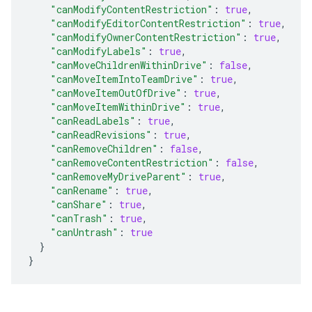
"canModifyContentRestriction"
:
true
,
"canModifyEditorContentRestriction"
:
true
,
"canModifyOwnerContentRestriction"
:
true
,
"canModifyLabels"
:
true
,
"canMoveChildrenWithinDrive"
:
false
,
"canMoveItemIntoTeamDrive"
:
true
,
"canMoveItemOutOfDrive"
:
true
,
"canMoveItemWithinDrive"
:
true
,
"canReadLabels"
:
true
,
"canReadRevisions"
:
true
,
"canRemoveChildren"
:
false
,
"canRemoveContentRestriction"
:
false
,
"canRemoveMyDriveParent"
:
true
,
"canRename"
:
true
,
"canShare"
:
true
,
"canTrash"
:
true
,
"canUntrash"
:
true
}
}