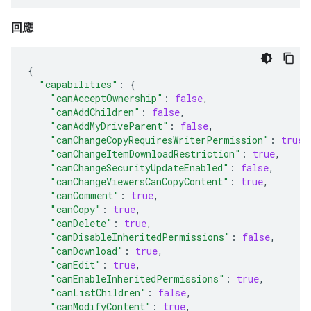
回應
{
"capabilities"
:
{
"canAcceptOwnership"
:
false
,
"canAddChildren"
:
false
,
"canAddMyDriveParent"
:
false
,
"canChangeCopyRequiresWriterPermission"
:
true
,
"canChangeItemDownloadRestriction"
:
true
,
"canChangeSecurityUpdateEnabled"
:
false
,
"canChangeViewersCanCopyContent"
:
true
,
"canComment"
:
true
,
"canCopy"
:
true
,
"canDelete"
:
true
,
"canDisableInheritedPermissions"
:
false
,
"canDownload"
:
true
,
"canEdit"
:
true
,
"canEnableInheritedPermissions"
:
true
,
"canListChildren"
:
false
,
"canModifyContent"
:
true
,