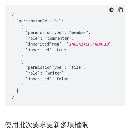
{

  "permissionDetails": [

    {

      "permissionType": "member",

      "role": "commenter",

      "inheritedFrom": "
INHERITED_FROM_ID
",

      "inherited": true

    },

    {

      "permissionType": "file",

      "role": "writer",

      "inherited": false

    }

  ]

}
使用批次要求更新多項權限