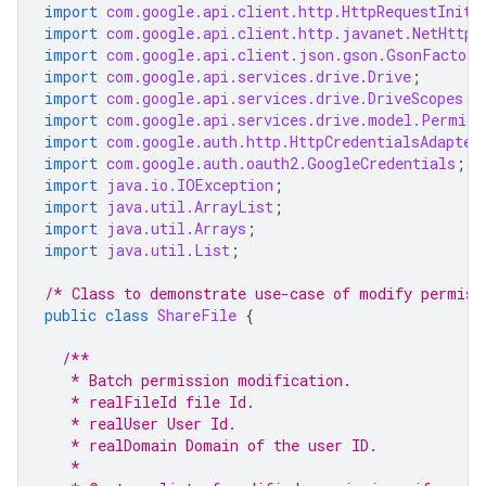
import
com.google.api.client.http.HttpRequestIniti
import
com.google.api.client.http.javanet.NetHttpT
import
com.google.api.client.json.gson.GsonFactory
import
com.google.api.services.drive.Drive
;
import
com.google.api.services.drive.DriveScopes
;
import
com.google.api.services.drive.model.Permiss
import
com.google.auth.http.HttpCredentialsAdapter
import
com.google.auth.oauth2.GoogleCredentials
;
import
java.io.IOException
;
import
java.util.ArrayList
;
import
java.util.Arrays
;
import
java.util.List
;
/* Class to demonstrate use-case of modify permiss
public
class
ShareFile
{
/**
   * Batch permission modification.
   * realFileId file Id.
   * realUser User Id.
   * realDomain Domain of the user ID.
   *