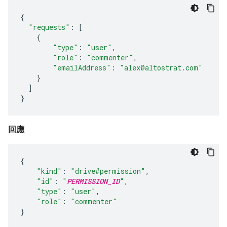
{
"requests"
:
[
{
"type"
:
"user"
,
"role"
:
"commenter"
,
"emailAddress"
:
"alex@altostrat.com"
}
]
}
回應
{
"kind"
:
"drive#permission"
,
"id"
:
"
PERMISSION_ID
"
,
"type"
:
"user"
,
"role"
:
"commenter"
}