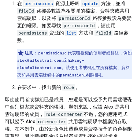
在
permissions
資源上呼叫
update
方法，並將
fileId
路徑參數設為相關聯的檔案、資料夾或共用
雲端硬碟，以及將
permissionId
路徑參數設為要變
更的權限。如要尋找
permissionId
，請使用
permissions
資源的
list
方法和
fileId
路徑參
數。
注意：
permissionId
代表獲授權的使用者或群組，例如
alex@altostrat.com
或
hiking-
club@altostrat.com
。該使用者或群組在所有檔案、資料
夾和共用雲端硬碟中的
permissionId
都相同。
在要求中，找出新的
role
。
即使使用者或群組已是成員，您還是可以授予共用雲端硬碟
中個別檔案或資料夾的權限。舉例來說，假設 Alex 是共用
雲端硬碟的成員，
role=commenter
不過，您的應用程式
可以授予 Alex
role=writer
共用雲端硬碟中檔案的存取
權。在本例中，由於新角色比透過成員資格授予的角色權限
更寬鬆，因此新權限會成為檔案或資料夾的
有效角色
。