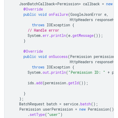
JsonBatchCallback<Permission>
callback
=
new
J
@Override
public
void
onFailure
(
GoogleJsonError
e
,
HttpHeaders
responseHe
throws
IOException
{
// Handle error
System
.
err
.
println
(
e
.
getMessage
());
}
@Override
public
void
onSuccess
(
Permission
permission
,
HttpHeaders
responseHe
throws
IOException
{
System
.
out
.
println
(
"Permission ID: "
+
pe
ids
.
add
(
permission
.
getId
());
}
};
BatchRequest
batch
=
service
.
batch
();
Permission
userPermission
=
new
Permission
()
.
setType
(
"user"
)