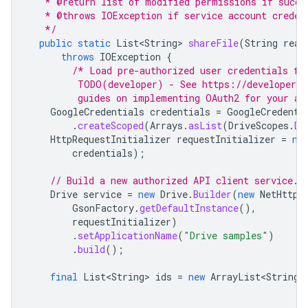
   * @return list of modified permissions if succe
   * @throws IOException if service account creden
   */
public
static
List<String>
shareFile
(
String
real
throws
IOException
{
/* Load pre-authorized user credentials fr
         TODO(developer) - See https://developers.
         guides on implementing OAuth2 for your ap
GoogleCredentials
credentials
=
GoogleCredenti
.
createScoped
(
Arrays
.
asList
(
DriveScopes
.
DR
HttpRequestInitializer
requestInitializer
=
ne
credentials
);
// Build a new authorized API client service.
Drive
service
=
new
Drive
.
Builder
(
new
NetHttpT
GsonFactory
.
getDefaultInstance
(),
requestInitializer
)
.
setApplicationName
(
"Drive samples"
)
.
build
();
final
List<String>
ids
=
new
ArrayList<String>