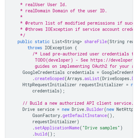
   * realUser User Id.
   * realDomain Domain of the user ID.
   *
   * @return list of modified permissions if succe
   * @throws IOException if service account creden
   */
public
static
List<String>
shareFile
(
String
real
throws
IOException
{
/* Load pre-authorized user credentials fr
         TODO(developer) - See https://developers.
         guides on implementing OAuth2 for your ap
GoogleCredentials
credentials
=
GoogleCredenti
.
createScoped
(
Arrays
.
asList
(
DriveScopes
.
DR
HttpRequestInitializer
requestInitializer
=
ne
credentials
);
// Build a new authorized API client service.
Drive
service
=
new
Drive
.
Builder
(
new
NetHttpT
GsonFactory
.
getDefaultInstance
(),
requestInitializer
)
.
setApplicationName
(
"Drive samples"
)
.
build
();