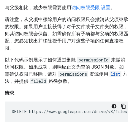
与父级相比，减少权限需要使用
访问权限受限 设置
。
请注意，从父项中移除用户的访问权限只会撤消从父项继承
的权限。如果用户直接获得了对子文件或子文件夹的权限，
则其访问权限会保留。如需确保所有子项都与父项的权限匹
配，您必须找出并移除授予用户对这些子项的任何直接权
限。
以下代码示例展示了如何通过删除
permissionId
来撤消
访问权限。如果成功，则响应正文为空的 JSON 对象。如
需确认权限已移除，请对
permissions
资源使用
list
方
法，并提供
fileId
路径参数。
请求
DELETE https://www.googleapis.com/drive/v3/files/
F