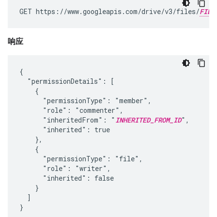
GET https://www.googleapis.com/drive/v3/files/
FILE
响应
{

  "permissionDetails": [

    {

      "permissionType": "member",

      "role": "commenter",

      "inheritedFrom": "
INHERITED_FROM_ID
",

      "inherited": true

    },

    {

      "permissionType": "file",

      "role": "writer",

      "inherited": false

    }

  ]

}