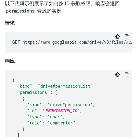
以下代码示例展示了如何按 ID 获取权限。响应会返回
permissions
资源的实例。
请求
GET https://www.googleapis.com/drive/v3/files/
FILE
响应
{
"kind"
:
"drive#permissionList"
,
"permissions"
:
[
{
"kind"
:
"drive#permission"
,
"id"
:
"
PERMISSION_ID
"
,
"type"
:
"user"
,
"role"
:
"commenter"
}
]