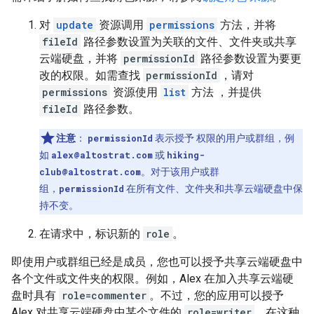
对
update
资源调用
permissions
方法，并将
fileId
路径参数设置为关联的文件、文件夹或共享
云端硬盘，并将
permissionId
路径参数设置为要更
改的权限。如需查找
permissionId
，请对
permissions
资源使用
list
方法 ，并提供
fileId
路径参数。
注意
：
permissionId
表示授予 权限的用户或群组，例
如
alex@altostrat.com
或
hiking-
club@altostrat.com
。对于该用户或群
组，
permissionId
在所有文件、文件夹和共享云端硬盘中保
持不变。
在请求中，标识新的
role
。
即使用户或群组已经是成员，您也可以授予共享云端硬盘中
各个文件或文件夹的权限。例如，Alex 在加入共享云端硬
盘时具有
role=commenter
。不过，您的应用可以授予
Alex 对共享云端硬盘中某个文件的
role=writer
。在这种