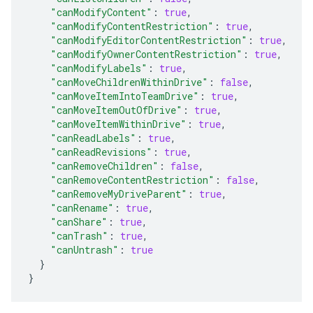
"canModifyContent"
:
true
,
"canModifyContentRestriction"
:
true
,
"canModifyEditorContentRestriction"
:
true
,
"canModifyOwnerContentRestriction"
:
true
,
"canModifyLabels"
:
true
,
"canMoveChildrenWithinDrive"
:
false
,
"canMoveItemIntoTeamDrive"
:
true
,
"canMoveItemOutOfDrive"
:
true
,
"canMoveItemWithinDrive"
:
true
,
"canReadLabels"
:
true
,
"canReadRevisions"
:
true
,
"canRemoveChildren"
:
false
,
"canRemoveContentRestriction"
:
false
,
"canRemoveMyDriveParent"
:
true
,
"canRename"
:
true
,
"canShare"
:
true
,
"canTrash"
:
true
,
"canUntrash"
:
true
}
}