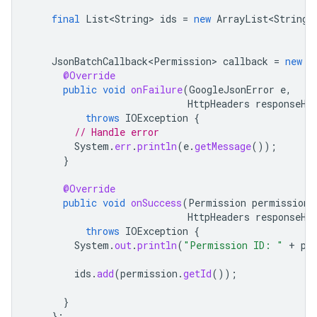
final
List<String>
ids
=
new
ArrayList<String>
JsonBatchCallback<Permission>
callback
=
new
J
@Override
public
void
onFailure
(
GoogleJsonError
e
,
HttpHeaders
responseHe
throws
IOException
{
// Handle error
System
.
err
.
println
(
e
.
getMessage
());
}
@Override
public
void
onSuccess
(
Permission
permission
,
HttpHeaders
responseHe
throws
IOException
{
System
.
out
.
println
(
"Permission ID: "
+
pe
ids
.
add
(
permission
.
getId
());
}
};