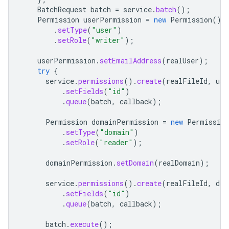
BatchRequest
batch
=
service
.
batch
();
Permission
userPermission
=
new
Permission
()
.
setType
(
"user"
)
.
setRole
(
"writer"
);
userPermission
.
setEmailAddress
(
realUser
);
try
{
service
.
permissions
().
create
(
realFileId
,
use
.
setFields
(
"id"
)
.
queue
(
batch
,
callback
);
Permission
domainPermission
=
new
Permission
.
setType
(
"domain"
)
.
setRole
(
"reader"
);
domainPermission
.
setDomain
(
realDomain
);
service
.
permissions
().
create
(
realFileId
,
dom
.
setFields
(
"id"
)
.
queue
(
batch
,
callback
);
batch
.
execute
();