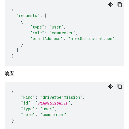
{
"requests"
:
[
{
"type"
:
"user"
,
"role"
:
"commenter"
,
"emailAddress"
:
"alex@altostrat.com"
}
]
}
响应
{
"kind"
:
"drive#permission"
,
"id"
:
"
PERMISSION_ID
"
,
"type"
:
"user"
,
"role"
:
"commenter"
}