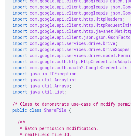
import
com.google.api.client.googleapis.batch.json
import
com.google.api.client.googleapis.json.Googl
import
com.google.api.client.googleapis.json.Googl
import
com.google.api.client.http.HttpHeaders
;
import
com.google.api.client.http.HttpRequestIniti
import
com.google.api.client.http.javanet.NetHttpT
import
com.google.api.client.json.gson.GsonFactory
import
com.google.api.services.drive.Drive
;
import
com.google.api.services.drive.DriveScopes
;
import
com.google.api.services.drive.model.Permiss
import
com.google.auth.http.HttpCredentialsAdapter
import
com.google.auth.oauth2.GoogleCredentials
;
import
java.io.IOException
;
import
java.util.ArrayList
;
import
java.util.Arrays
;
import
java.util.List
;
/* Class to demonstrate use-case of modify permiss
public
class
ShareFile
{
/**
   * Batch permission modification.
   * realFileId file Id.