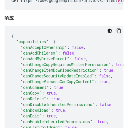
GET https://www.googleapis.com/drive/v3/files/
FILE
响应
{
"capabilities"
:
{
"canAcceptOwnership"
:
false
,
"canAddChildren"
:
false
,
"canAddMyDriveParent"
:
false
,
"canChangeCopyRequiresWriterPermission"
:
true
,
"canChangeItemDownloadRestriction"
:
true
,
"canChangeSecurityUpdateEnabled"
:
false
,
"canChangeViewersCanCopyContent"
:
true
,
"canComment"
:
true
,
"canCopy"
:
true
,
"canDelete"
:
true
,
"canDisableInheritedPermissions"
:
false
,
"canDownload"
:
true
,
"canEdit"
:
true
,
"canEnableInheritedPermissions"
:
true
,
"canListChildren"
:
false
,