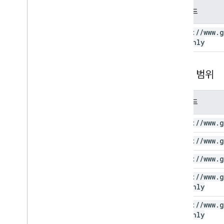
범위 코드
https:
/
/
www
.
g
readonly
제한된 범위
범위 코드
https:
/
/
www
.
g
https:
/
/
www
.
g
https:
/
/
www
.
g
https:
/
/
www
.
g
readonly
https:
/
/
www
.
g
readonly