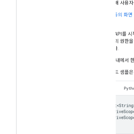
이를 통해 사용자
빠른 시작
문제 해결
OAuth 동의 화
니다.
Drive Labels API
개요
앱에서 API를 시
라벨 수명 주기
고 수준의 권한을
범위 및 관리자 액세스 권한 설정
있습니다.
v2beta와 v2 비교
앱 코드 내에서 한
빠른 시작
라벨 만들기 및 게시하기
다음 코드 샘플은 
라벨 업데이트
라벨 사용 중지
,
사용 설정
,
삭제
자바
Pyth
라벨 검색
문제 해결
List<String
Google Picker API
DriveScop
DriveScop
개요
);
웹 앱에 Google Picker 통합
데스크톱 및 모바일 앱에 Google Picker 통