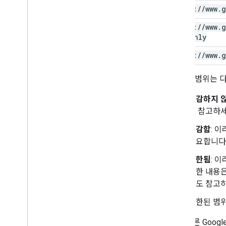
https:
/
/
www
.
g
https:
/
/
www
.
g
readonly
https:
/
/
www
.
g
위 표의 범위는 
민감하지 
을 참고하세
민감함
: 
필요합니다
제한됨
: 
세한 내용
관
도 참고
제한된 범위
앱에 다른 Goog