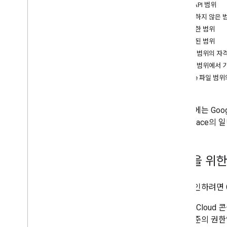
파일 및 폴더 관리하기
Drive API 범위
사용자 정보 수집
민감하지 않은 
변경사항 처리
민감한 범위
Drive의 이벤트 작업
제한된 범위
Drive UI와 통합
제한된 범위의 자
웹 앱에 Drive 위젯 통합
제한된 범위에서 
공유 드라이브와 통합
Drive 파일 범
라벨 관리
기술 및 권장사항
이 문서에는 Goo
문제 해결
Workspace의
Drive 앱 게시
Drive API v3로 이전
승인을 위한 
Drive Activity API
개요
데이터 모델
앱을 승인하려면 Go
요청 수행
Google Clo
클라이언트 라이브러리 설치
높은 수준의 권한입
v1에서 이전