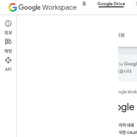
홈
Google Drive
Workspace
Google Drive
정보
개요
가이드
참조
MCP 서버
샘플
지원
채팅
API
있을 수 있습니다.
시작하기
Drive API 개요
홈
Google Wor
Google Workspace 시작하기
OAuth 동의 구성
Google
Drive API
범위 선택
이 페이지의 내용
빠른 시작
승인을 위한 OAuth