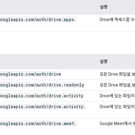
설명
oogleapis
.
com
/
auth
/
drive
.
apps
.
Drive에 액세스할 
설명
oogleapis
.
com
/
auth
/
drive
모든 Drive 파일을
oogleapis
.
com
/
auth
/
drive
.
readonly
모든 Drive 파일을
oogleapis
.
com
/
auth
/
drive
.
activity
Drive에 있는 파일
oogleapis
.
com
/
auth
/
drive
.
activity
.
Drive에 있는 파일
oogleapis
.
com
/
auth
/
drive
.
meet
.
Google Meet에서