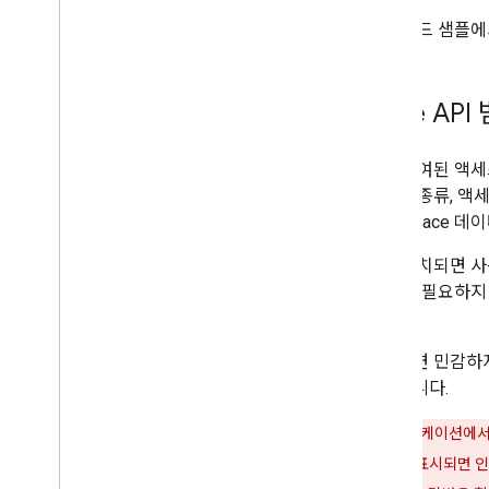
합
전체 코드 샘플
코드 샘플
확장 및 자동화
Drive API
부가기능
Apps Script
앱에 부여된 액
데이터 종류, 액세
Workspace 
앱이 설치되면 사
고 앱에 필요하지
니다.
가능하면 민감하지
제한합니다.
공개 애플리케이션에서 
되지 않은 앱
이 표시되면 