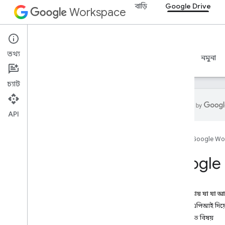
বাড়ি
Google Drive
Workspace
Google Drive
তথ্য
ওভারভিউ
নির্দেশিকা
রেফারেন্স
MCP সার্ভার
নমুনা
চ্যাট
API
শুরু করুন
হোম
Google Wo
ড্রাইভ API ওভারভিউ
Google Workspace দিয়ে শুরু করুন
Google 
OAuth সম্মতি কনফিগার করুন
ড্রাইভ API
এই পৃষ্ঠায় যা যা 
সুযোগ নির্বাচন করুন
ড্রাইভ এপিআই দিয়
দ্রুত শুরু
সম্পর্কিত বিষয়