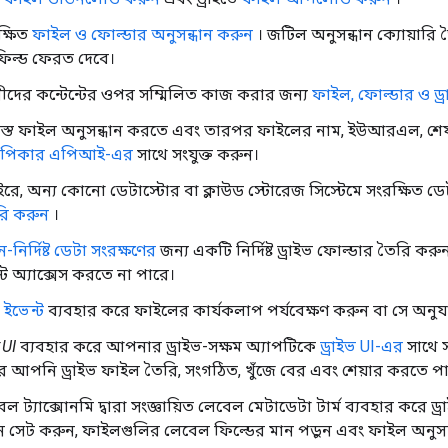
ক্ষিত
ফাইল ও ফোল্ডার অনুসন্ধান করুন
। জটিল অনুসন্ধান ক্যোয়ারি
ফিল্ড ফেরত দেবে।
ীদের কন্টেন্টের ওপর সম্মিলিত কাজ করার জন্য
ফাইল, ফোল্ডার ও ড্
সমস্ত ফাইল অনুসন্ধান করতে এবং তারপর ফাইলের নাম, ইউআরএল, শে
 পিকার এপিআই-এর
সাথে সংযুক্ত করুন।
াইরে, অন্য কোনো ডেটাস্টোর বা ক্লাউড স্টোরেজ সিস্টেমে সংরক্ষিত ডেট
ি করুন
।
-নির্দিষ্ট ডেটা সংরক্ষণের
জন্য একটি নির্দিষ্ট ড্রাইভ ফোল্ডার তৈরি করু
ন্ট অ্যাক্সেস করতে না পারে।
 ইভেন্ট
ব্যবহার করে ফাইলের কার্যকলাপ পর্যবেক্ষণ করুন বা সে অনুযায়
 UI
ব্যবহার করে আপনার ড্রাইভ-সক্ষম অ্যাপটিকে
ড্রাইভ UI-এর
সাথে সং
ে আপনি ড্রাইভ ফাইল তৈরি, সংগঠিত, খুঁজে বের এবং শেয়ার করতে প
েল ট্যাক্সোনমি দ্বারা সংজ্ঞায়িত লেবেল মেটাডেটা টার্ম ব্যবহার করে 
ন সেট করুন, ফাইলগুলির লেবেল ফিল্ডের মান পড়ুন এবং ফাইল অনুসন