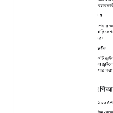
ডেস্কটপ এবং মোবাইল অ্যাপে গুগল পিকার
ব্যবহারকারী
যুক্ত করুন
কোড নমুনা
OAuth 2.0
আপনার অ্য
প্রসারিত এবং স্বয়ংক্রিয়
অ্যাপ্লিকে
অ্যাড-অন
করে।
Apps Script
শেয়ার্ড ড্রাইভ
একটি ড্রা
করা ড্রাইভ
শেয়ার করা
ড্রাইভ এপিআ
আপনি Drive API
ড্রাইভ থেক