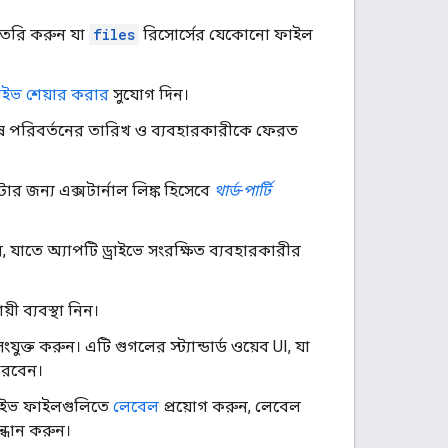
 তৈরি করুন যা
files
রিসোর্সের যেকোনো ফাইল
রাইভ শেয়ার করার
সুযোগ দিন।
ষ পরিবর্তনের তারিখ ও ব্যবহারকারীকে ফেরত
ার জন্য এক্সটার্নাল লিঙ্ক হিসেবে
থার্ড-পার্টি
ন, যাতে অ্যাপটি ড্রাইভে সংরক্ষিত ব্যবহারকারীর
ী ব্যবস্থা নিন।
যুক্ত করুন। এটি গুগলের স্ট্যান্ডার্ড ওয়েব UI, যা
ারবেন।
ড্রাইভ ফাইলগুলিতে
লেবেল
প্রয়োগ করুন, লেবেল
্ধান করুন।