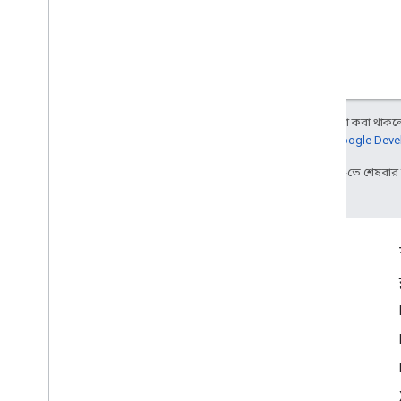
অন্য কিছু উল্লেখ না করা থাকলে,
আরও জানতে,
Google Devel
2026-04-23 UTC-তে শেষবা
জুড়ে থাকা
Google Developer Program
Google Developer Groups
Google Developer Experts
Accelerators
Google Cloud & NVIDIA