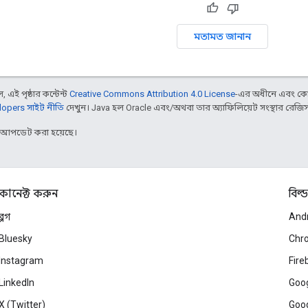
মতামত জানান
 এই পৃষ্ঠার কন্টেন্ট
Creative Commons Attribution 4.0 License
-এর অধীনে এবং কো
opers সাইট নীতি
দেখুন। Java হল Oracle এবং/অথবা তার অ্যাফিলিয়েট সংস্থার রেজিস্টার
র আপডেট করা হয়েছে।
কানেক্ট করুন
বিল্ড
ব্লগ
And
Bluesky
Chr
Instagram
Fire
LinkedIn
Goog
X (Twitter)
Goog