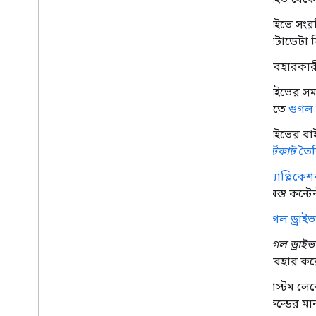
ড্রাইভে সংর
মেটাডেটা 
ব্যবহারকার
ড্রাইভের 
দিতে
গুগল
ড্রাইভের ব
শর্টকাট
তৈর
অ্যাপ্লিকেশন
সমস্ত কন্টে
গুগল ড্রাইভ
গুগল ড্রাইভ
ব্যবহার কর
কাস্টম লেব
ফিল্ডের মা