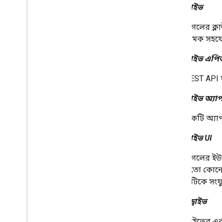
গুগল ড্রাইভ
v1 থেকে মাইগ্রেট করুন
দ্রুত শুরু
গুগলের ক্
সমস্যা সমাধান
নামক সহযোগ
ড্রাইভ লেবেল API
গুগল ড্রাইভ এপ
ওভারভিউ
REST API 
লেবেল জীবনচক্র
স্কোপ এবং অ্যাডমিন অ্যাক্সেস সেট আপ
গুগল ড্রাইভ অ্যা
করুন
দ্রুত শুরু
একটি অ্যাপ
একটি লেবেল তৈরি এবং প্রকাশ করুন৷
একটি লেবেল আপডেট করুন
গুগল ড্রাইভ UI
অক্ষম করুন
,
সক্রিয় করুন এবং লেবেল মুছুন
গুগলের ইউজ
লেবেল অনুসন্ধান করুন
মতো কোনো 
সমস্যা সমাধান
এটিকে সংয
গুগল পিকার API
আমার ড্রাইভ
ওভারভিউ
ওয়েব অ্যাপে গুগল পিকার যুক্ত করুন
ড্রাইভের এ