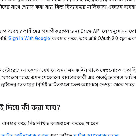
দের সাথে শেয়ার করা যায়, কিন্তু বিষয়বস্তুর মালিকানা একজন ব্যবহা
াপ ব্যবহারকারীদের প্রমাণীকরণের জন্য Drive API যে অনুমোদন প
শনটি
‘Sign In With Google’
ব্যবহার করে, তবে এটি OAuth 2.0 ফ্লো এব
ইভ স্টোরেজ লোকেশন যেখানে এমন সব ফাইল থাকে যেগুলোতে একাধি
ে অ্যাক্সেস আছে এমন যেকোনো ব্যবহারকারী এর অন্তর্ভুক্ত সমস্ত ফাই
 ড্রাইভের ভেতরের নির্দিষ্ট ফাইলগুলোতেও অ্যাক্সেস দেওয়া যেতে পারে
ই দিয়ে কী করা যায়?
 ব্যবহার করে নিম্নলিখিত কাজগুলো করতে পারেন:
ে
ফাইল ডাউনলোড করুন
এবং ড্রাইভে
ফাইল আপলোড করুন
।