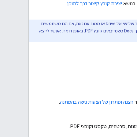
 בנושא
יצירת קובץ קיצור דרך לתוכן
אי אפשר להעלות או להוריד תיקיות, מסמכי Google Workspace, קיצורי דרך וקיצורי דרך של צד שלישי אל Drive או ממנו. עם זאת, אם הם משתמשים
בפורמטים תואמים, אפשר להעלות או לייצא מסמכים של Google Workspace. לדוגמה, אפשר ליצור מסמך Docs כשמייבאים קובץ PDF. באופן דומה, אפשר לייצא
הצגה ופתרון של הצעות גישה בהמתנה
.