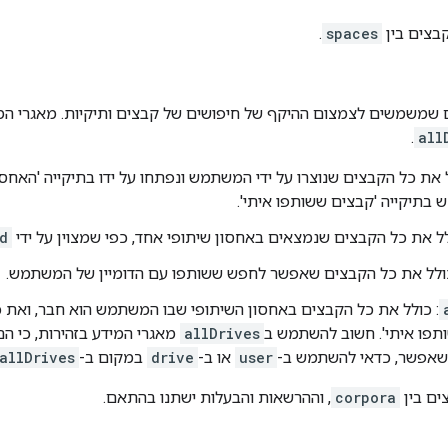
בצים בין
spaces
.
משמשים לצמצום ההיקף של חיפושים של קבצים ותיקיות. מאגרי המידע של ve
.
all
ל את כל הקבצים שנוצרו על ידי המשתמש ונפתחו על ידו בתיקייה 'האחסו
בתיקייה 'קבצים ששותפו איתי'.
לל את כל הקבצים שנמצאים באחסון שיתופי אחד, כפי שמצוין על ידי
d
כולל את כל הקבצים שאפשר לחפש ששותפו עם הדומיין של המשתמש.
: כולל את כל הקבצים באחסון השיתופי שבו המשתמש הוא חבר, ואת כ
תפו איתי'. חשוב להשתמש ב
allDrives
מאגרי המידע בזהירות, כי הם
כשאפשר, כדאי להשתמש ב-
user
או ב-
drive
במקום ב-
allDrives
ים בין
corpora
, וההרשאות והבעלות ישתנו בהתאם.