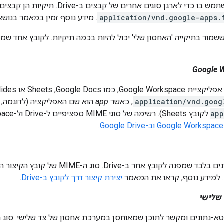
application/vnd.google-apps.
. מידע נוסף זמין במאמר בנוש
מור בתיקייה 'האחסון שלי' יכול להיות בכמה תיקיות. לקובץ אחד שמ
Sheets או Slides. הפורמט של סוג ה-MIME הוא
application/vnd.goog
, כאשר
app
הוא שם האפליקציה (לדוגמה,
app
לקובץ Sheets). רשימה של סוגי MIME ספציפיים ל-Drive ול-Google Workspace מופיעה במאמר
.
 לקובץ אחר ב-Drive. סוג ה-MIME של קובץ הקיצור הוא
. למידע נוסף, קראו את המאמר
יצירת קיצור דרך לקובץ ב-Drive
.
 שלישי