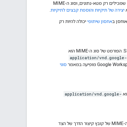
מאגר שאפשר להשתמש בו כדי לארגן סוגים אחרים של קבצים ב-Drive. תיקיות הן קבצים שמכילים רק מטא-נתונים, וסוג ה-MIME
א
יצירה של תיקיות והוספת קבצים לתיקיות
.
אוחסן ב
אחסון שיתופי
יכולה להיות רק
application/vnd.google-
סוגי
application/vnd.google-
קובץ שמכיל רק מטא-נתונים ומקשר לתוכן שמאוחסן במערכת אחסון של צד שלישי. סוג ה-MIME של קובץ קיצור הדרך של הצד