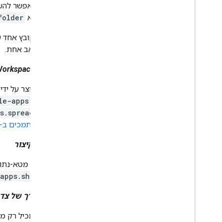
פתרון בעיות
שלהן הוא
folder
Drive Labels API
הערה:
קובץ אחד שש
סקירה כללית
תיקיית אב אחת.
מחזור החיים של התווית
הגדרה של היקפי גישה וגישת אדמין
מסמך Google Workspace
השוואה בין גרסה v2beta לגרסה v2
מדריכים למתחילים
קובץ שנוצר על ידי אפליקציית Google Workspace, כמו Google Docs,‏ 
יצירה ופרסום של תווית
le-apps.*app*
עדכון תווית
s.spreadsheet
השבתה
,
הפעלה ומחיקה של תוויות
MIME נתמכים ב-Google Workspace וב-Google Drive
חיפוש תוויות
מקש הקיצור
פתרון בעיות
קובץ של מטא-נתונים בלבד שמפנה
Google Picker API
apps.shortcut
סקירה כללית
שילוב Google Picker באפליקציות
קיצור דרך של צד
אינטרנט
הטמעה של Google Picker באפליקציות
למחשב ולאפליקציות לנייד