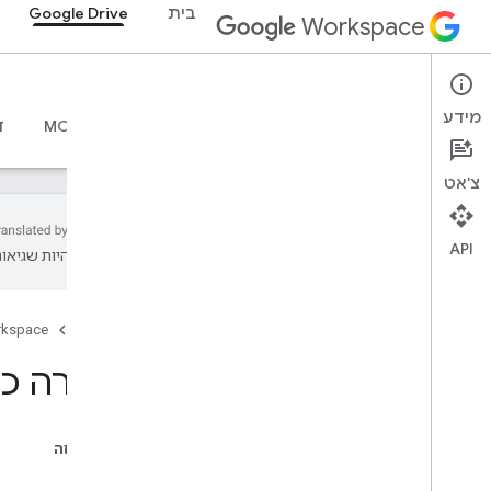
בית
Google Drive
Workspace
Google Drive
מידע
סקירה כללית
מדריכים
חומרי עזר
שרת MCP
ד
צ'אט
API
עשויות להיות שגיאות
מתחילים
סקירה כללית על Drive API
דף הבית
rkspace
תחילת העבודה עם Google
Workspace
סקירה כל
הגדרת הסכמה ל-OAuth
Drive API
בדף הזה
בחירת היקפי הרשאות
בעלות
מדריכים למתחילים