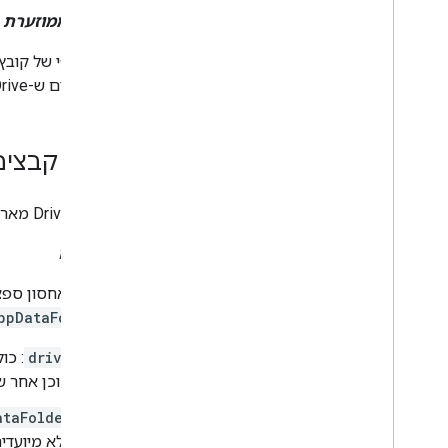
תמונה ממוזערת
של קבצים ש-Drive לא יכול לעבד, אפשר לספק תמונה ממוזערת. מידע נוסף זמין במאמר בנושא
ארגון קבצים
ה-Drive API מארגן קבצים במיקומי אחסון שנקראים
מרחבים
מיקומי אחסון ספציפיים שמבודדים 
ו-
ppDataFolder
drive
ותוכן אחר
ataFolder
שלא מיועדי