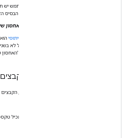
טיפול בשינויים
לכל משתמש יש תיק
עבודה עם אירועים מ-Drive
לתיקיית הבסיס הז
שילוב עם ממשק המשתמש של Drive
שילוב ווידג'טים של Drive באפליקציית
תיקיות אחסון שי
אינטרנט
שילוב עם תיקיות אחסון שיתופי
אחסון שיתופי
ניהול תוויות
שלי', אבל לא בשנ
טכניקות ושיטות מומלצות
לתיקיית 'האחסון של
פתרון בעיות
פרסום אפליקציית Drive
מעבר ל-Drive API גרסה 3
סוגי קבצים
Drive Activity API
ב-Drive, הקבצים מתוארים לפי סוגים. הרשימה הזו מציגה את כל סוגי הקבצים הזמינים:
סקירה כללית
מודל נתונים
Blob
יצירת בקשות
קובץ שמכיל טקסט או
התקנה של ספריית לקוח
מעבר מגרסה 1
תיקייה
מדריכים למתחילים