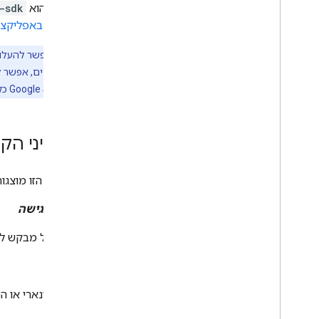
השלישי הוא
-sdk
דוגמת קוד
שאוחסן באפליקצי
הרחבה ואוטומציה
הערה:
תוספים
Apps Script
מצגת של Google Slides כקובץ Microsoft PowerPoint.
מאפייני הקו
ברשימה הזו מוצגות כ
הצעה לגישה
הצעה של מבקש לגורם מאשר 
תוכן
הגוף הבינארי או הטקסטואלי