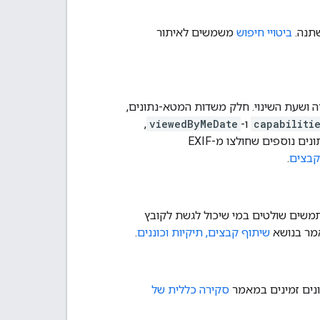
שתנה.
ביטויי חיפוש
משמשים לאיתור
ה ושעת השינוי. חלק משדות המטא-נתונים,
capabiliti
ו-
viewedByMeDate
,
מכילים ערכים שספציפיים למשתמש. סוגי קבצים, כמו תמונות וסרטונים, מכילים מטא-נתונים נוספים שחולצו מ-EXIF
קבצים
.
תמשים שולטים במי שיכול לגשת לקובץ
שיתוף קבצים, תיקיות וכוננים
.
ונים זמינים במאמר
סקירה כללית של