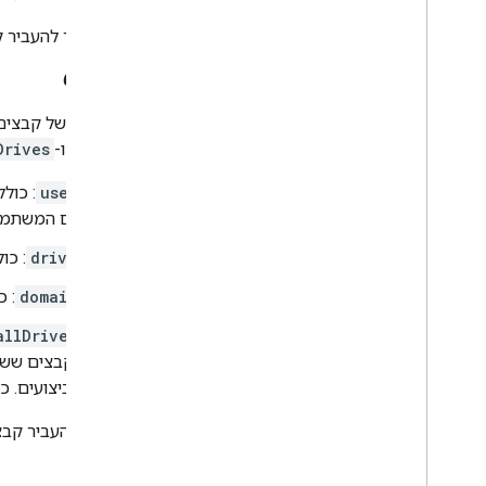
אי אפשר להעביר ק
Corpora
אוספים של קבצים ש
drive
ו-
Drives
user
: כול
עם המשתמש 
drive
: כו
domain
: 
allDrives
ו'קבצים ששו
הביצועים. 
אפשר להעביר קבצ