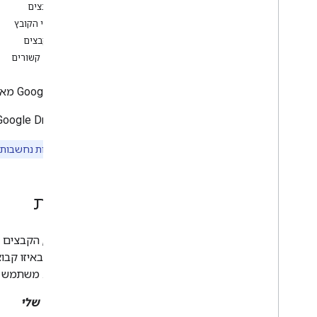
סוגי קבצים
ניהול קבצים ותיקיות
מאפייני הקובץ
סקירה כללית
ארגון קבצים
יצירה וניהול של קבצים
נושאים קשורים
העלאת נתונים מקובץ
הורדה וייצוא של קבצים
‫Google Drive מארגן קבצים באוספים, מתאר קבצים לפי סוגים ומספק מאפיינים ספציפיים לכל קובץ כדי להקל על העריכה של הקבצים.
ניהול גרסאות של קבצים
ניהול פעולות ממושכות
‫Google Drive API מייצג קבצים שמאוחסנים ב-Drive כמקור מידע מ
יצירה של תיקיות והוספת קבצים אליהן
העברה לאשפה או מחיקה של קבצים
הערה:
תיקיות נחשבות ל
ותיקיות
חיפוש קבצים ותיקיות
ניהול ההרשאות והשיתוף
בעלות
עבודה עם נתונים של אפליקציות
וקבצים
ב-Drive, הקבצים מאורגנים לפי הקשר של המשתמש לתוכן ולמיקום האחסון שלו.
ניהול תגובות ותשובות
יצירת קיצור דרך לקובץ ב-Drive
הקבצים. משתמש יח
יצירת קובץ קיצור דרך לתוכן של
אפליקציה
האחסון שלי
איסוף פרטי משתמשים