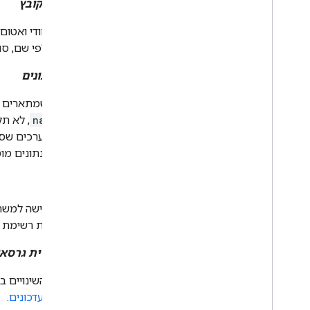
מזהה הקובץ
מזהה ייחודי ואטום
קבצים לפי שם, סוג
מטא-נתונים
נתונים שמתארים א
כמו
name
, לא ת
וממטא-נתונים מו
הרשאה
הענקת גישה למשתמ
באמצעות רשימת בקרת הגישה (ACL), שהיא רשימת הרשא
היסטוריית גרסא
רשומת השינויים ב
שינויים ועדכונים
.