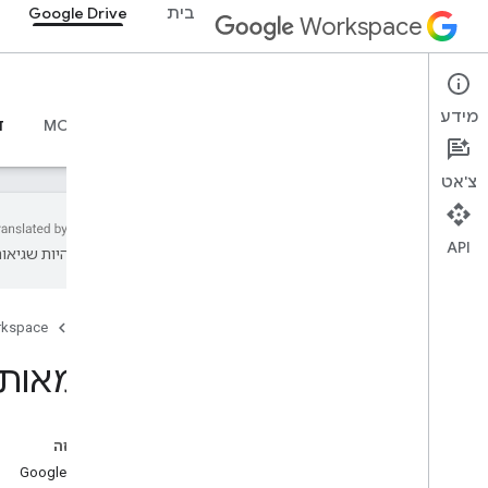
בית
Google Drive
Workspace
Google Drive
מידע
סקירה כללית
מדריכים
חומרי עזר
שרת MCP
ד
צ'אט
API
עשויות להיות שגיאות
סקירה כללית
דף הבית
rkspace
משאבים ללמידה
ספריית סרטונים בנושא Drive API
דוגמאות ל-API של rive
דוגמאות ב-Git
Hub
בדף הזה
Google Picker