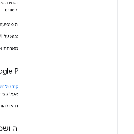
פתיחה ושמירה של קבצים 
נושאים קשורים
בקטע הזה מופיעות דוגמאות ל
סרטוני מבוא על Drive API זמינים ב
‫Google מארחת את הדוגמאות הבאות ב-GitHub. אתם יכולים ליצור עותק של המאגרים האלה ולהשתמש בקוד כהפניה לפרויקטים שלכם.
gle Picker
דוגמת הקוד של Google Picker
כפתור באפליקציית
כדי לראות או להו
פתיחה ושמירה 