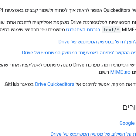
 Drive API.
text/*
.
בגרסת האינטרנט
מיושמים שני תרחישי שימוש בסיסיים ב-
חצן 'חדש' בממשק המשתמש של Drive
ט ההקשר 'פתיחה באמצעות' בממשק המשתמש של Drive
התהליך בשני תרחישי השימוש דומה. מערכת Drive מפנה משת
עם
סוג MIME
רשום.
ריד את המקור, אפשר להיכנס אל
Drive Quickeditors
במאגר GitHub.
רים
Google 
 על השילוב של ממשק המשתמש של Drive