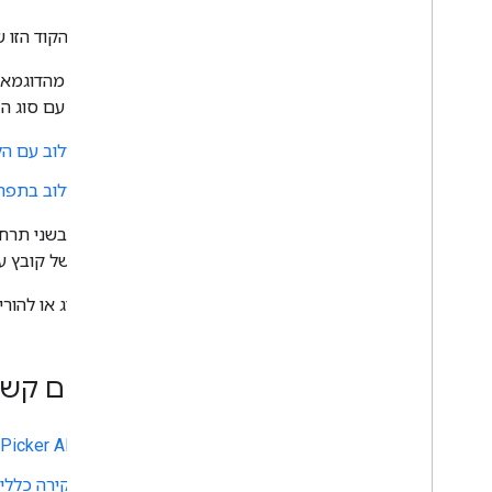
בדוגמת הקוד הזו של Quickeditors אפשר לראות איך לפתוח ולשמור קבצים באמצעות
ב-Drive עם סוג ה-MIME‏
שילוב עם הל
שילוב בתפרי
ההקשר של קובץ 
כדי להציג או להו
נושאים קשו
Picker API
סקירה כללית