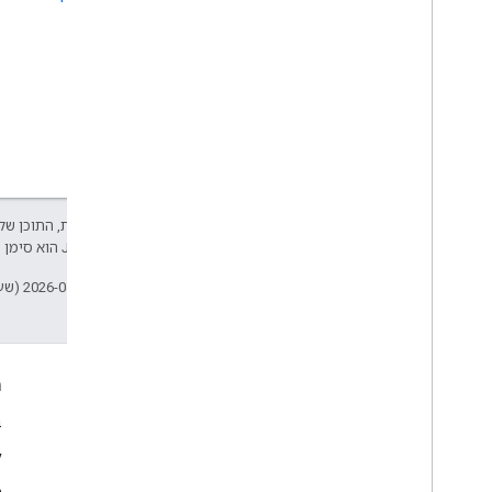
אלא אם צוין אחרת, התוכן של 
Developers‏
.‏ Java הוא סימן מסחרי רשום של חברת Oracle ו/או של השותפים העצמאיים שלה.
עדכון אחרון: 2026-04-23 (שעון UTC).
עניין
ה
Google Developer Program
ב
y
Google Developer Groups