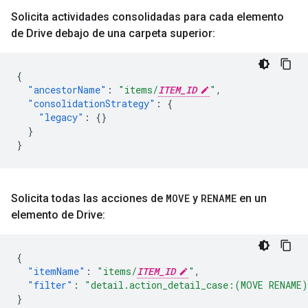
Solicita actividades consolidadas para cada elemento
de Drive debajo de una carpeta superior:
{
"ancestorName"
:
"items/
ITEM_ID
"
,
"consolidationStrategy"
:
{
"legacy"
:
{}
}
}
Solicita todas las acciones de
MOVE
y
RENAME
en un
elemento de Drive:
{
"itemName"
:
"items/
ITEM_ID
"
,
"filter"
:
"detail.action_detail_case:(MOVE RENAME
}