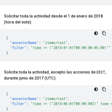
Solicitar toda la actividad desde el 1 de enero de 2018
(hora del este):
{
"ancestorName"
:
"items/root"
,
"filter"
:
"time >= \"2018-01-01T00:00:00-05:00\""
}
Solicita toda la actividad
,
excepto las acciones de
EDIT
,
durante junio de 2017 (UTC):
{
"ancestorName"
:
"items/root"
,
"filter"
:
"time >= \"2018-06-01T00:00:00Z\" time 
}