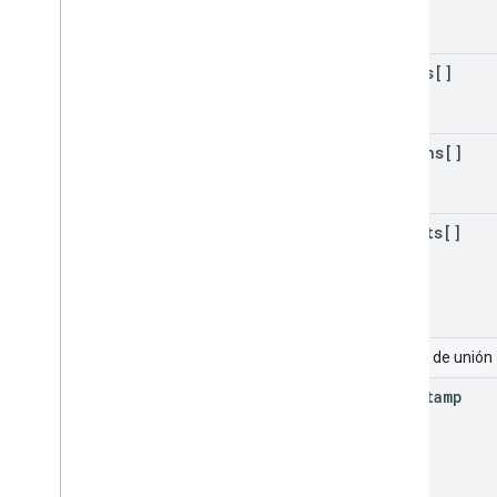
Restaurar
Settings
Change
System
Event
actors[]
Destino
Target
Reference
Time
Range
actions[]
Usuario
Elementos obsoletos
consulta
targets[]
Bibliotecas de cliente
Descargas de bibliotecas de cliente
Drive Labels API
Campo de unión
Versión 2
v
.
2 beta
timestamp
Bibliotecas de cliente
Límites de uso
API Google Picker