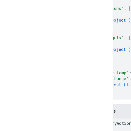
Application
Reference
]
,
"actions"
: 
[
Applied
Label
Change
{
Comentario
object (
Crear
}
Data
Leak
Prevention
Change
]
,
Eliminar
"targets"
: 
[
{
Dominio
object (
Drive
}
Drive
Item
]
,
Drive
Item
Reference
Drive
Reference
"timestamp"
"timeRange"
Editar
object (
Ti
File
Comment
}
Grupo
}
Suplantación de identidad
Mover
Campos
Propietario
Permission
Change
primary
Actio
Cambiar nombre