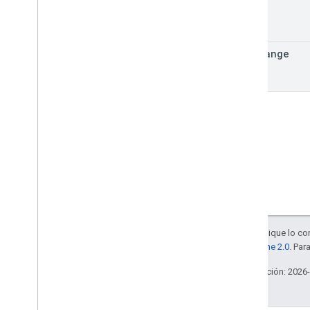
Resumen
Clases
Enumeraciones
time
Range
Interfaces
Alias de tipo
Salvo que se indique lo con
la
licencia Apache 2.0
. Par
Última actualización: 2026