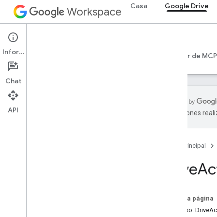
Casa
Google Drive
Workspace
Google Drive
Información
Introducción
Guías
Referencia
Servidor de MCP
Chat
API
traducciones real
API de Drive
Versión 3
Página principal
Versión 2
Bibliotecas de cliente
Drive
Act
Términos y operadores de consultas de
búsqueda
Tipos MIME admitidos
En esta página
Tipos MIME de exportación
Recurso: DriveAct
Roles y permisos