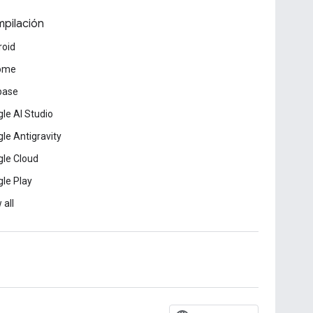
pilación
roid
ome
base
le AI Studio
le Antigravity
le Cloud
le Play
 all