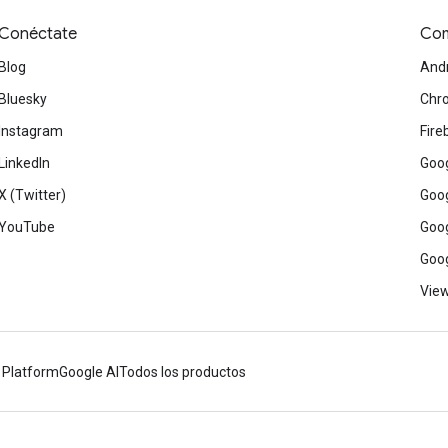
Conéctate
Com
Blog
And
Bluesky
Chr
Instagram
Fire
LinkedIn
Goog
X (Twitter)
Goog
YouTube
Goog
Goog
View
 Platform
Google AI
Todos los productos