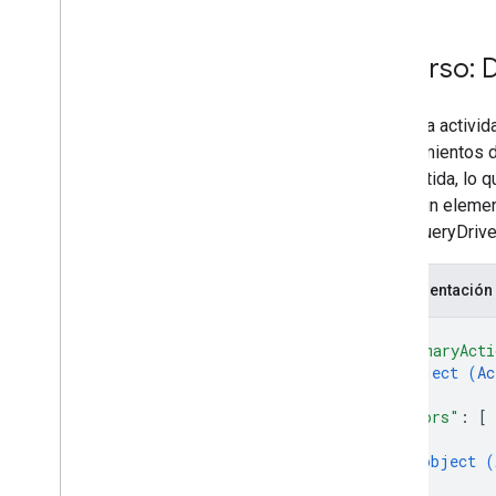
Clasificadores de regiones
Diferencias entre las unidades
Recurso: D
compartidas y Mi unidad
Límites de uso
Una sola activi
Drive Activity API
agrupamientos d
Versión 2
compartida, lo 
Resumen de recursos
editan un elemen
en el QueryDrive
Recursos REST
actividad
Representación
Introducción
Descripción general
{
Drive
Activity
"primaryActi
Acción
object (
Ac
}
,
Action
Detail
"actors"
: 
[
Actor
{
Administrador
object (
Anonymous
User
}