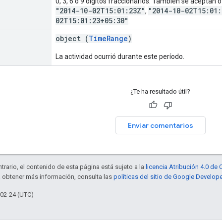
0, 3, 6 o 9 dígitos fraccionarios. También se aceptan
"2014-10-02T15:01:23Z"
"2014-10-02T15:01:
,
02T15:01:23+05:30"
.
object (
TimeRange
)
La actividad ocurrió durante este período.
¿Te ha resultado útil?
Enviar comentarios
trario, el contenido de esta página está sujeto a la
licencia Atribución 4.0 d
a obtener más información, consulta las
políticas del sitio de Google Develop
-02-24 (UTC)