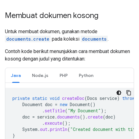
Membuat dokumen kosong
Untuk membuat dokumen, gunakan metode
documents.create
pada koleksi
documents
.
Contoh kode berikut menunjukkan cara membuat dokumen
kosong dengan judul yang ditentukan:
Java
Node.js
PHP
Python
private
static
void
createDoc
(
Docs
service
)
throws
Document
doc
=
new
Document
()
.
setTitle
(
"My Document"
);
doc
=
service
.
documents
().
create
(
doc
)
.
execute
();
System
.
out
.
println
(
"Created document with titl
}