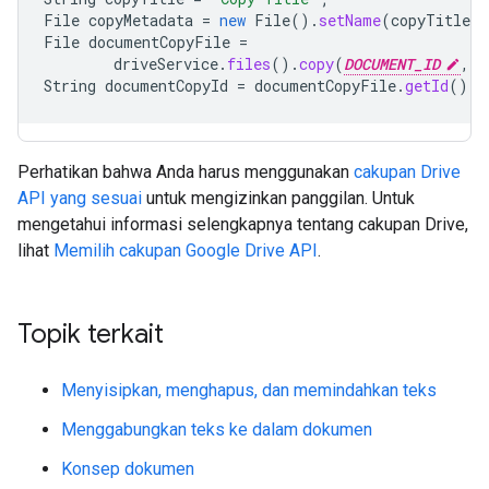
File
copyMetadata
=
new
File
().
setName
(
copyTitle
)
File
documentCopyFile
=
driveService
.
files
().
copy
(
DOCUMENT_ID
,
c
String
documentCopyId
=
documentCopyFile
.
getId
();
Perhatikan bahwa Anda harus menggunakan
cakupan Drive
API yang sesuai
untuk mengizinkan panggilan. Untuk
mengetahui informasi selengkapnya tentang cakupan Drive,
lihat
Memilih cakupan Google Drive API
.
Topik terkait
Menyisipkan, menghapus, dan memindahkan teks
Menggabungkan teks ke dalam dokumen
Konsep dokumen