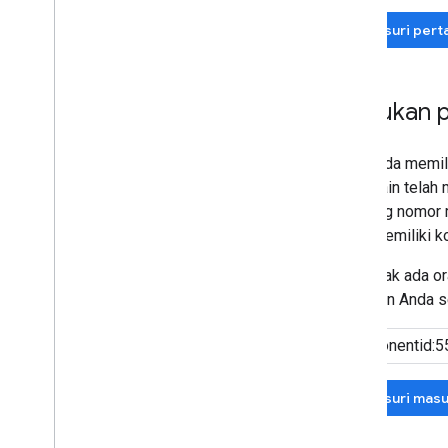
Telusuri per
Masukan p
Jika Anda memili
orang lain tela
samping nomor m
Anda memiliki k
Jika tidak ada 
masukan Anda se
Telusuri mas