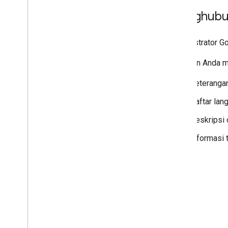
Menghubu
Administrator 
Pastikan Anda m
Keterangan
Daftar lan
Deskripsi 
Informasi 