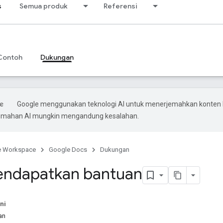
s
Semua produk
Referensi
Contoh
Dukungan
Google menggunakan teknologi AI untuk menerjemahkan konten
rjemahan AI mungkin mengandung kesalahan.
e Workspace
Google Docs
Dukungan
endapatkan bantuan
ni
an