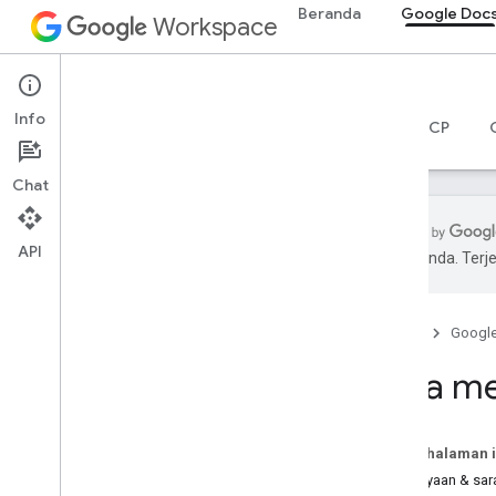
Beranda
Google Doc
Workspace
Google Docs
Info
Ringkasan
Panduan
Referensi
Server MCP
Chat
API
pilihan Anda. Te
Cara mendapatkan bantuan
Forum Komunitas Resmi
Beranda
Googl
Stack Overflow
Issue Tracker
Cara m
Persyaratan Layanan
Data pengguna dan kebijakan
developer
Pada halaman i
Catatan rilis
Pertanyaan & sar