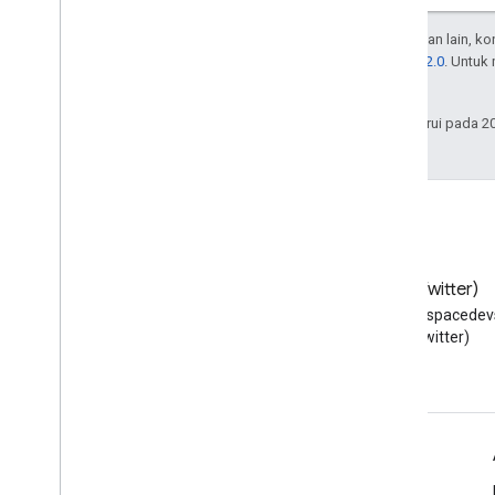
Kecuali dinyatakan lain, k
Lisensi Apache 2.0
. Untuk
afiliasinya.
Terakhir diperbarui pada 2
Blog
X (Twitter)
Baca blog Developer Google
Ikuti @workspacedevs
Workspace
(Twitter)
Google Workspace untuk Developer
Ringkasan platform