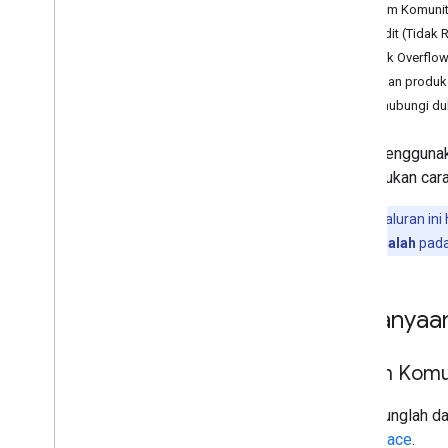
Forum Komunit
Reddit (Tidak 
Stack Overflo
Masukan produk
Menghubungi du
Kami menggunaka
menentukan cara
Catatan:
Saluran ini
Laporkan masalah
pada
Pertanyaa
Forum Komun
Bergabunglah d
Workspace
.