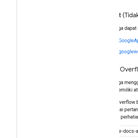
Reddit (Tida
Anda juga dapat
r/GoogleA
r/googlew
Stack Overf
Kami juga meng
tidak memiliki a
Stack Overflow 
menandai pertan
menarik perhatia