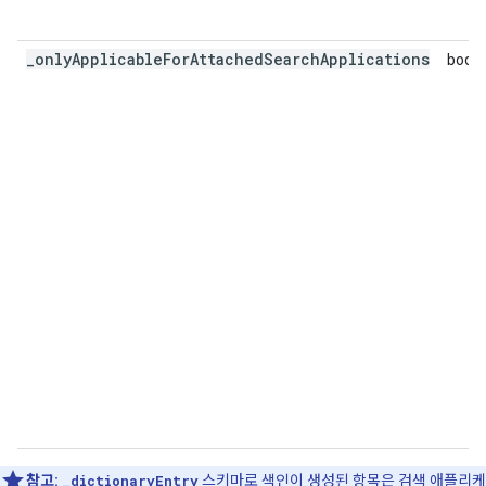
_onlyApplicableForAttachedSearchApplications
bool
참고:
_dictionaryEntry
스키마로 색인이 생성된 항목은 검색 애플리케