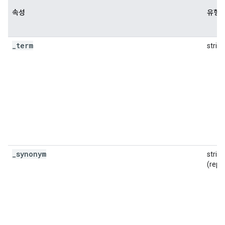
속성
유형
_
term
string
_
synonym
string
(repe