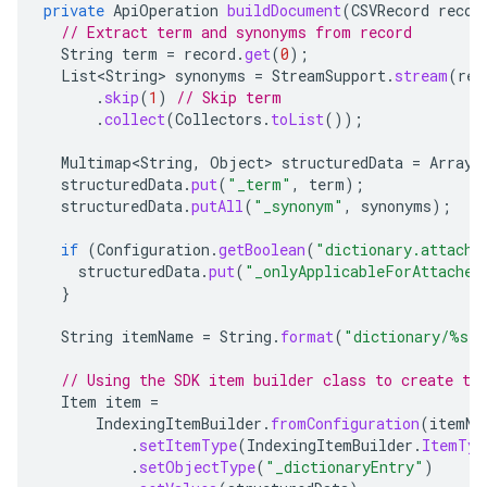
private
ApiOperation
buildDocument
(
CSVRecord
recor
// Extract term and synonyms from record
String
term
=
record
.
get
(
0
);
List<String>
synonyms
=
StreamSupport
.
stream
(
rec
.
skip
(
1
)
// Skip term
.
collect
(
Collectors
.
toList
());
Multimap<String
,
Object
>
structuredData
=
ArrayL
structuredData
.
put
(
"_term"
,
term
);
structuredData
.
putAll
(
"_synonym"
,
synonyms
);
if
(
Configuration
.
getBoolean
(
"dictionary.attache
structuredData
.
put
(
"_onlyApplicableForAttached
}
String
itemName
=
String
.
format
(
"dictionary/%s"
,
// Using the SDK item builder class to create th
Item
item
=
IndexingItemBuilder
.
fromConfiguration
(
itemNa
.
setItemType
(
IndexingItemBuilder
.
ItemTyp
.
setObjectType
(
"_dictionaryEntry"
)