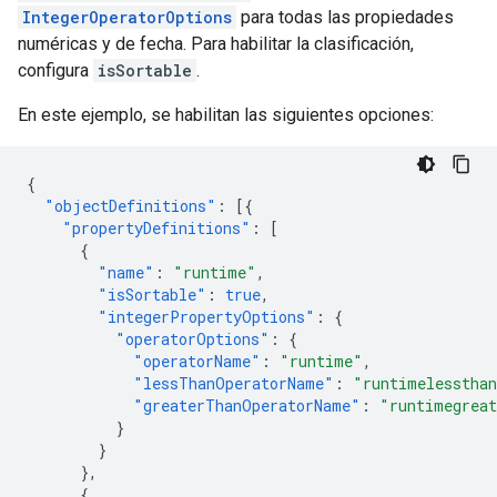
IntegerOperatorOptions
para todas las propiedades
numéricas y de fecha. Para habilitar la clasificación,
configura
isSortable
.
En este ejemplo, se habilitan las siguientes opciones:
{
"objectDefinitions"
:
[{
"propertyDefinitions"
:
[
{
"name"
:
"runtime"
,
"isSortable"
:
true
,
"integerPropertyOptions"
:
{
"operatorOptions"
:
{
"operatorName"
:
"runtime"
,
"lessThanOperatorName"
:
"runtimelesstha
"greaterThanOperatorName"
:
"runtimegreat
}
}
},
{