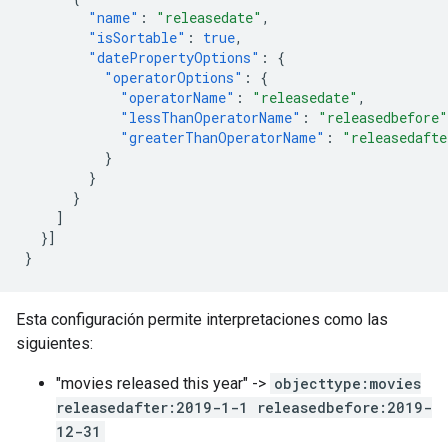
"name"
:
"releasedate"
,
"isSortable"
:
true
,
"datePropertyOptions"
:
{
"operatorOptions"
:
{
"operatorName"
:
"releasedate"
,
"lessThanOperatorName"
:
"releasedbefore"
"greaterThanOperatorName"
:
"releasedafte
}
}
}
]
}]
}
Esta configuración permite interpretaciones como las
siguientes:
"movies released this year" ->
objecttype:movies
releasedafter:2019-1-1 releasedbefore:2019-
12-31