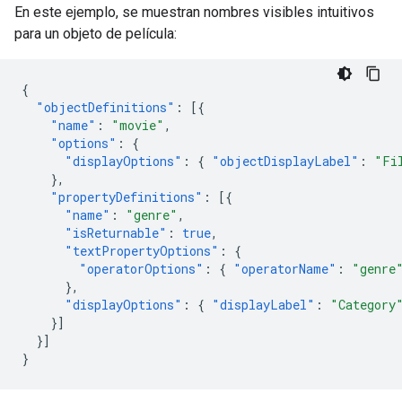
En este ejemplo, se muestran nombres visibles intuitivos
para un objeto de película:
{
"objectDefinitions"
:
[{
"name"
:
"movie"
,
"options"
:
{
"displayOptions"
:
{
"objectDisplayLabel"
:
"Fi
},
"propertyDefinitions"
:
[{
"name"
:
"genre"
,
"isReturnable"
:
true
,
"textPropertyOptions"
:
{
"operatorOptions"
:
{
"operatorName"
:
"genre
},
"displayOptions"
:
{
"displayLabel"
:
"Category
}]
}]
}