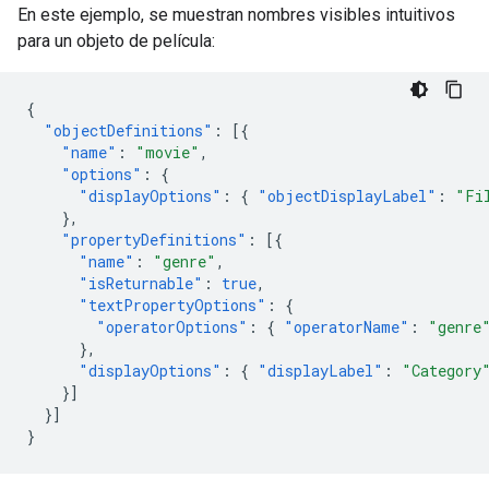
En este ejemplo, se muestran nombres visibles intuitivos
para un objeto de película:
{
"objectDefinitions"
:
[{
"name"
:
"movie"
,
"options"
:
{
"displayOptions"
:
{
"objectDisplayLabel"
:
"Fi
},
"propertyDefinitions"
:
[{
"name"
:
"genre"
,
"isReturnable"
:
true
,
"textPropertyOptions"
:
{
"operatorOptions"
:
{
"operatorName"
:
"genre
},
"displayOptions"
:
{
"displayLabel"
:
"Category
}]
}]
}