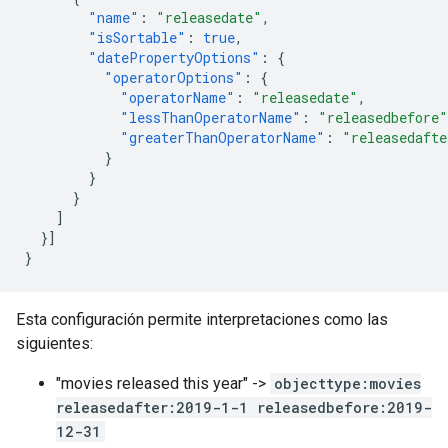
"name"
:
"releasedate"
,
"isSortable"
:
true
,
"datePropertyOptions"
:
{
"operatorOptions"
:
{
"operatorName"
:
"releasedate"
,
"lessThanOperatorName"
:
"releasedbefore"
"greaterThanOperatorName"
:
"releasedafte
}
}
}
]
}]
}
Esta configuración permite interpretaciones como las
siguientes:
"movies released this year" ->
objecttype:movies
releasedafter:2019-1-1 releasedbefore:2019-
12-31