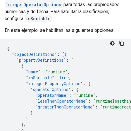
IntegerOperatorOptions
para todas las propiedades
numéricas y de fecha. Para habilitar la clasificación,
configura
isSortable
.
En este ejemplo, se habilitan las siguientes opciones:
{
"objectDefinitions"
:
[{
"propertyDefinitions"
:
[
{
"name"
:
"runtime"
,
"isSortable"
:
true
,
"integerPropertyOptions"
:
{
"operatorOptions"
:
{
"operatorName"
:
"runtime"
,
"lessThanOperatorName"
:
"runtimelesstha
"greaterThanOperatorName"
:
"runtimegreat
}
}
},
{