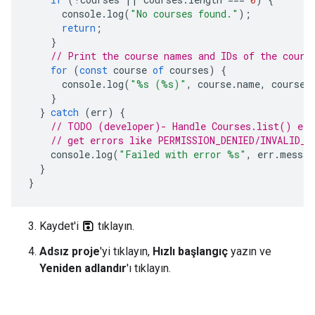
console
.
log
(
"No courses found."
);
return
;
}
// Print the course names and IDs of the cours
for
(
const
course
of
courses
)
{
console
.
log
(
"%s (%s)"
,
course
.
name
,
course
.
}
}
catch
(
err
)
{
// TODO (developer)- Handle Courses.list() exc
// get errors like PERMISSION_DENIED/INVALID_A
console
.
log
(
"Failed with error %s"
,
err
.
messag
}
}
Kaydet'i
tıklayın.
Adsız proje
'yi tıklayın,
Hızlı başlangıç
yazın ve
Yeniden adlandır
'ı tıklayın.