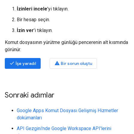
İzinleri incele
'yi tıklayın.
Bir hesap seçin.
İzin ver
'i tıklayın.
Komut dosyasının yürütme günlüğü pencerenin alt kısmında
görünür.
done
warning
İşe yaradı!
Bir sorun oluştu
Sonraki adımlar
Google Apps Komut Dosyası Gelişmiş Hizmetler
dokümanları
API Gezgini'nde Google Workspace API'lerini