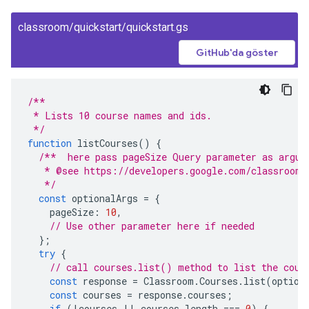
classroom/quickstart/quickstart.gs
GitHub'da göster
/**
 * Lists 10 course names and ids.
 */
function
listCourses
()
{
/**  here pass pageSize Query parameter as argum
   * @see https://developers.google.com/classroom/
   */
const
optionalArgs
=
{
pageSize
:
10
,
// Use other parameter here if needed
};
try
{
// call courses.list() method to list the cour
const
response
=
Classroom
.
Courses
.
list
(
option
const
courses
=
response
.
courses
;
if
(
!
courses
||
courses
.
length
===
0
)
{