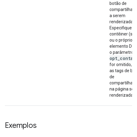
botão de
compartilham
a serem
renderizadas.
Especifique o 
contêiner (str
ou o próprio
elemento DOM
o parâmetro
opt_contai
for omitido, t
as tags de bo
de
compartilham
na página ser
renderizadas.
Exemplos