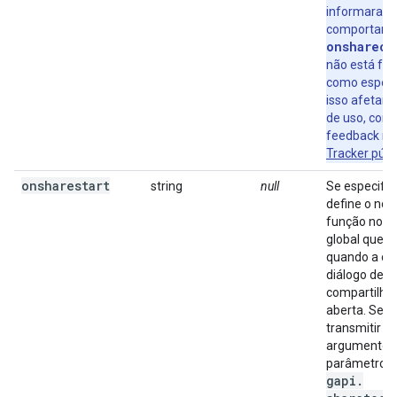
informaram 
comportame
onshareco
não está fu
como espera
isso afetar 
de uso, comp
feedback n
Tracker públ
onsharestart
string
null
Se especific
define o no
função no 
global que 
quando a ca
diálogo de
compartilha
aberta. Se v
transmitir s
argumentos
parâmetros 
gapi
.