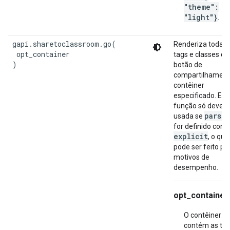
"theme":
"light"}
.
gapi.sharetoclassroom.go(

Renderiza todas 
 opt_container

tags e classes do
)
botão de
compartilhament
contêiner
especificado. Ess
função só deve s
parset
usada se
for definido com
explicit
, o que
pode ser feito po
motivos de
desempenho.
opt_container
O contêiner q
contém as tag