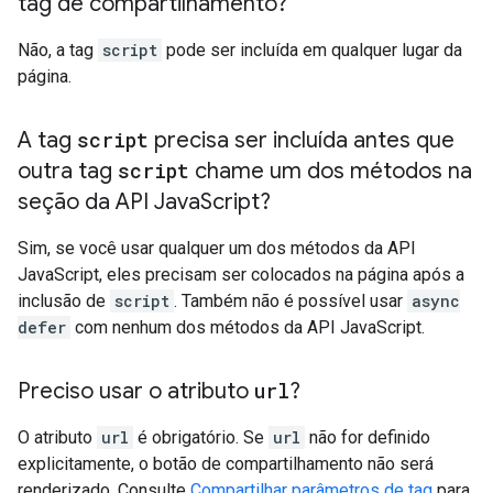
tag de compartilhamento?
Não, a tag
script
pode ser incluída em qualquer lugar da
página.
A tag
script
precisa ser incluída antes que
outra tag
script
chame um dos métodos na
seção da API Java
Script?
Sim, se você usar qualquer um dos métodos da API
JavaScript, eles precisam ser colocados na página após a
inclusão de
script
. Também não é possível usar
async
defer
com nenhum dos métodos da API JavaScript.
Preciso usar o atributo
url
?
O atributo
url
é obrigatório. Se
url
não for definido
explicitamente, o botão de compartilhamento não será
renderizado. Consulte
Compartilhar parâmetros de tag
para