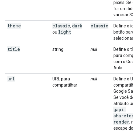
pixels. Se o
for omitido,
vai usar 32.
theme
classic
dark
classic
,
Define o íco
light
ou
botão para 
selecionado.
title
string
null
Define o títu
para compart
com o Googl
Aula.
url
URL para
null
Define o URL
compartilhar
compartilha
Google Sala 
Se você defi
atributo usa
gapi
.
sharetocl
render
, nã
escape do U