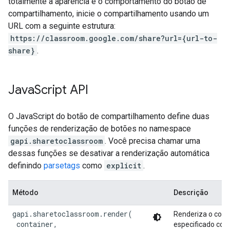
totalmente a aparência e o comportamento do botão de
compartilhamento, inicie o compartilhamento usando um
URL com a seguinte estrutura:
https://classroom.google.com/share?url={url-to-
share}
.
Java
Script API
O JavaScript do botão de compartilhamento define duas
funções de renderização de botões no namespace
gapi.sharetoclassroom
. Você precisa chamar uma
dessas funções se desativar a renderização automática
definindo
parsetags
como
explicit
.
Método
Descrição
gapi.sharetoclassroom.render(

Renderiza o cont
 container,

especificado co