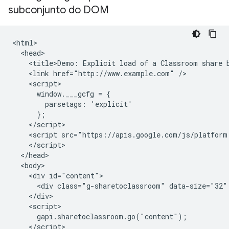
subconjunto do DOM
<html>

  <head>

    <title>Demo: Explicit load of a Classroom share b
    <link href="http://www.example.com" />

    <script>

      window.___gcfg = {

        parsetags: 'explicit'

      };

    </script>

    <script src="https://apis.google.com/js/platform.
    </script>

  </head>

  <body>

    <div id="content">

      <div class="g-sharetoclassroom" data-size="32" 
    </div>

    <script>

      gapi.sharetoclassroom.go("content");

    </script>
