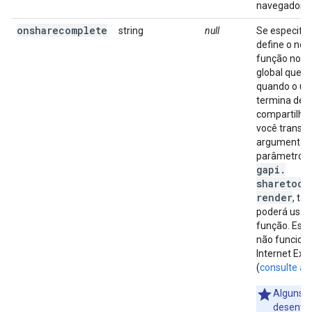
navegador do
onsharecomplete
string
null
Se especific
define o no
função no 
global que 
quando o us
termina de
compartilhar 
você transmi
argumentos
parâmetros 
gapi
.
sharetocl
render
, t
poderá usar
função. Esse
não funcion
Internet Exp
(
consulte ab
Alguns
desenvo