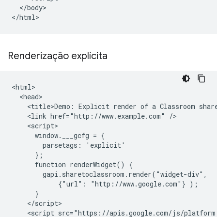
  </body>

Renderização explícita
<html>

  <head>

    <title>Demo: Explicit render of a Classroom share
    <link href="http://www.example.com" />

    <script>

      window.___gcfg = {

        parsetags: 'explicit'

      };

      function renderWidget() {

        gapi.sharetoclassroom.render("widget-div",

            {"url": "http://www.google.com"} );

      }

    </script>

    <script src="https://apis.google.com/js/platform.