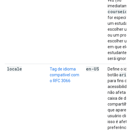
vez (ou
imediatamen
courseid
t
for especifi
um estudan
escolher um
ou um profe
escolher um
em que ele 
estudante, e
será ignorad
locale
en-US
Tag de idioma
Define o idi
aria
compatível com
botão
o RFC 3066
para fins de
acessibilidad
não afeta o 
caixa de diá
compartilh
que aparece
usuário clica
isso é afeta
preferências