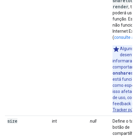
sharetocl
render
, t
poderá usar
função. Esse
não funcion
Internet Exp
(
consulte ab
Alguns
desenvo
informaram 
comportame
onsharest
está funcio
como espera
isso afetar 
de uso, comp
feedback n
Tracker públ
size
int
null
Define o ta
botão de
compartilh