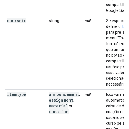
compartilhar
Google Sala 
courseid
string
null
Se especific
define o
ID d
para pré-sel
menu "Escol
turma" exibi
que um usuár
no botão de
compartilha
usuário pod
esse valor p
selecionado,
necessário.
itemtype
announcement
,
null
Isso vai mos
assignment
,
automatica
material
ou
caixa de diá
question
criação depo
usuário sele
curso pela p