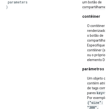
 parameters

um botão de
)
compartilhament
contêiner
O contêiner a 
renderizado 
o botão de
compartilham
Especifique o 
contêiner (str
ou o próprio
elemento DO
parâmetros
Um objeto qu
contém atribu
de tags como
key=va
pares
Por exemplo,
{"size":
"300",