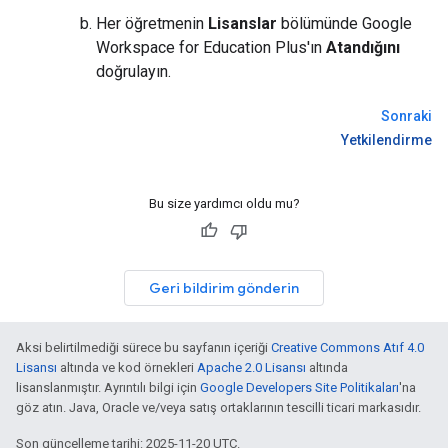
Her öğretmenin
Lisanslar
bölümünde Google
Workspace for Education Plus'ın
Atandığını
doğrulayın.
Sonraki
Yetkilendirme
Bu size yardımcı oldu mu?
Geri bildirim gönderin
Aksi belirtilmediği sürece bu sayfanın içeriği
Creative Commons Atıf 4.0
Lisansı
altında ve kod örnekleri
Apache 2.0 Lisansı
altında
lisanslanmıştır. Ayrıntılı bilgi için
Google Developers Site Politikaları
'na
göz atın. Java, Oracle ve/veya satış ortaklarının tescilli ticari markasıdır.
Son güncelleme tarihi: 2025-11-20 UTC.