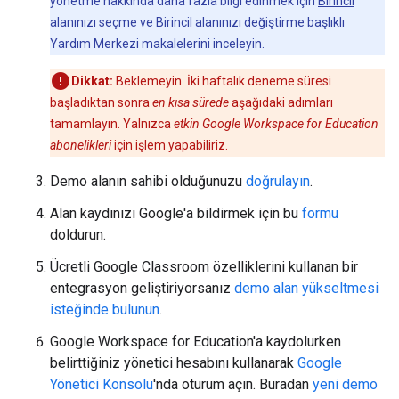
yönetme hakkında daha fazla bilgi edinmek için
Birincil
alanınızı seçme
ve
Birincil alanınızı değiştirme
başlıklı
Yardım Merkezi makalelerini inceleyin.
Dikkat:
Beklemeyin. İki haftalık deneme süresi
başladıktan sonra
en kısa sürede
aşağıdaki adımları
tamamlayın. Yalnızca
etkin Google Workspace for Education
abonelikleri
için işlem yapabiliriz.
Demo alanın sahibi olduğunuzu
doğrulayın
.
Alan kaydınızı Google'a bildirmek için bu
formu
doldurun.
Ücretli Google Classroom özelliklerini kullanan bir
entegrasyon geliştiriyorsanız
demo alan yükseltmesi
isteğinde bulunun
.
Google Workspace for Education'a kaydolurken
belirttiğiniz yönetici hesabını kullanarak
Google
Yönetici Konsolu
'nda oturum açın. Buradan
yeni demo