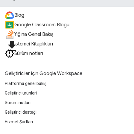
Blog
Google Classroom Blogu
Yığına Genel Bakış
file_download
İstemci Kitaplıkları
Sürüm notları
Geliştiriciler için Google Workspace
Platforma genel bakış
Geliştirici ürünleri
Sürüm notları
Geliştirici desteği
Hizmet Şartları