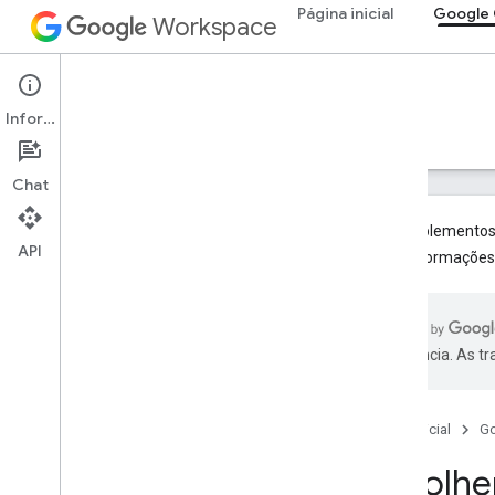
Página inicial
Google 
Workspace
Google Classroom
Informações
Visão geral
Guias
Referência
Suporte
Chat
Os complementos d
API
mais informações
Visão geral
Caminhos de integração
Parceria com o Google
preferência. As t
Roteiro e recursos em fase de pré-
lançamento
Página inicial
G
Começar
Principais conceitos
Escolhe
Integração