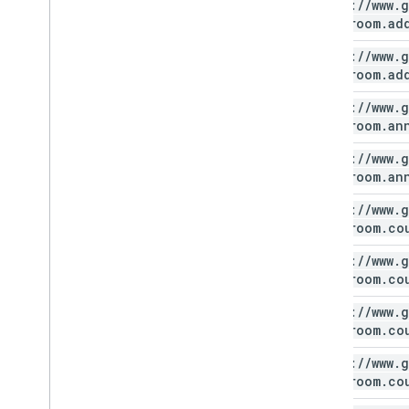
https:
/
/
www
.
g
classroom
.
ad
https:
/
/
www
.
g
classroom
.
ad
https:
/
/
www
.
g
classroom
.
an
https:
/
/
www
.
g
classroom
.
an
https:
/
/
www
.
g
classroom
.
co
https:
/
/
www
.
g
classroom
.
co
https:
/
/
www
.
g
classroom
.
co
https:
/
/
www
.
g
classroom
.
co