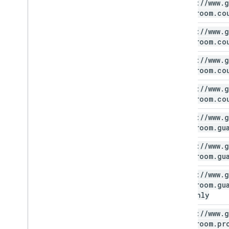
https:
/
/
www
.
g
classroom
.
co
https:
/
/
www
.
g
classroom
.
co
https:
/
/
www
.
g
classroom
.
co
https:
/
/
www
.
g
classroom
.
co
https:
/
/
www
.
g
classroom
.
gu
https:
/
/
www
.
g
classroom
.
gu
https:
/
/
www
.
g
classroom
.
gu
readonly
https:
/
/
www
.
g
classroom
.
pr