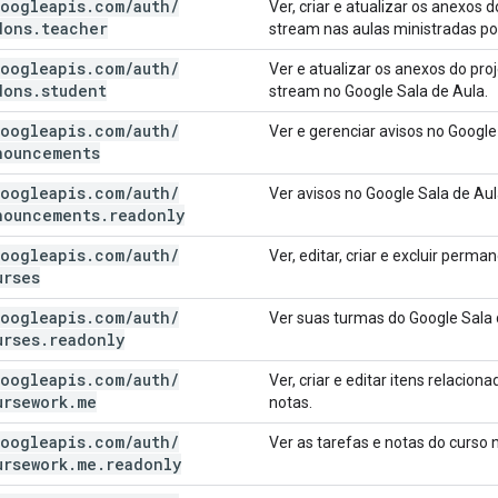
oogleapis
.
com
/
auth
/
Ver, criar e atualizar os anexos 
dons
.
teacher
stream nas aulas ministradas po
oogleapis
.
com
/
auth
/
Ver e atualizar os anexos do proj
dons
.
student
stream no Google Sala de Aula.
oogleapis
.
com
/
auth
/
Ver e gerenciar avisos no Google
nouncements
oogleapis
.
com
/
auth
/
Ver avisos no Google Sala de Aul
nouncements
.
readonly
oogleapis
.
com
/
auth
/
Ver, editar, criar e excluir per
urses
oogleapis
.
com
/
auth
/
Ver suas turmas do Google Sala 
urses
.
readonly
oogleapis
.
com
/
auth
/
Ver, criar e editar itens relacion
ursework
.
me
notas.
oogleapis
.
com
/
auth
/
Ver as tarefas e notas do curso 
ursework
.
me
.
readonly