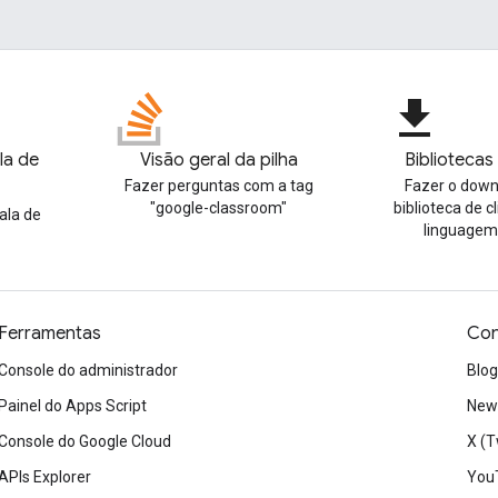
file_download
la de
Visão geral da pilha
Bibliotecas
Fazer perguntas com a tag
Fazer o dow
"google-classroom"
biblioteca de c
ala de
linguagem
Ferramentas
Con
Console do administrador
Blog
Painel do Apps Script
News
Console do Google Cloud
X (T
APIs Explorer
You