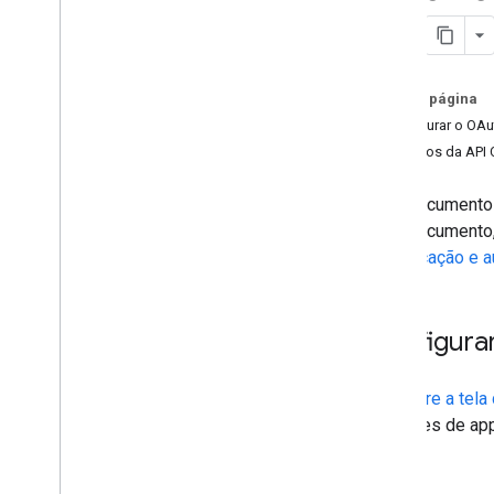
Pré-requisitos
Autorização
Como as solicitações funcionam
Nesta página
Guias de início rápido
Configurar o OAu
Práticas recomendadas
Escopos da API 
Caminhos de integração
Este documento 
complementos do Google Sala de Aula
este documento,
Atividades
autenticação e a
Botão "Compartilhar" do Google Sala
de Aula
One
Roster para sistemas de
informações de estudantes
Configura
API Classroom
Configure a tel
Cursos
revisores de app
Atividades
Metas de aprendizado
Notas