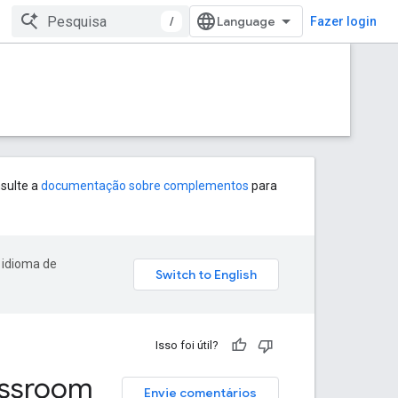
/
Fazer login
sulte a
documentação sobre complementos
para
 idioma de
Isso foi útil?
assroom
Envie comentários