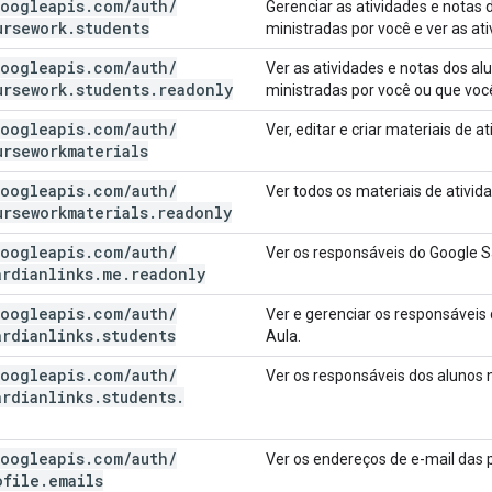
oogleapis
.
com
/
auth
/
Gerenciar as atividades e notas
ursework
.
students
ministradas por você e ver as at
oogleapis
.
com
/
auth
/
Ver as atividades e notas dos a
ursework
.
students
.
readonly
ministradas por você ou que voc
oogleapis
.
com
/
auth
/
Ver, editar e criar materiais de 
urseworkmaterials
oogleapis
.
com
/
auth
/
Ver todos os materiais de ativid
urseworkmaterials
.
readonly
oogleapis
.
com
/
auth
/
Ver os responsáveis do Google S
ardianlinks
.
me
.
readonly
oogleapis
.
com
/
auth
/
Ver e gerenciar os responsáveis
ardianlinks
.
students
Aula.
oogleapis
.
com
/
auth
/
Ver os responsáveis dos alunos 
ardianlinks
.
students
.
oogleapis
.
com
/
auth
/
Ver os endereços de e-mail das 
ofile
.
emails