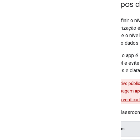
Escopos d
Listas e responsáveis
Mudanças de estado
Solução de problemas
Para definir o n
de autorização 
acessa e o níve
incluindo dados
Quando o app é i
possível e evit
limitados e clar
Se o aplicativo públ
você vir a mensagem
ap
sobre
apps não verifica
A API Classroom
Escopos