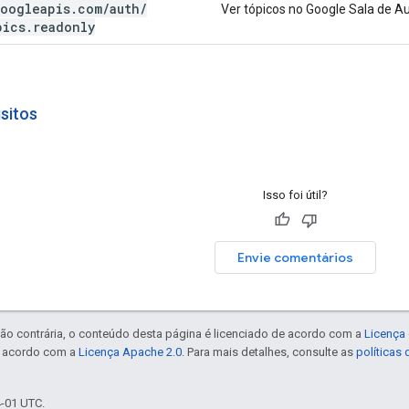
oogleapis
.
com
/
auth
/
Ver tópicos no Google Sala de Au
pics
.
readonly
sitos
Isso foi útil?
Envie comentários
ão contrária, o conteúdo desta página é licenciado de acordo com a
Licença 
e acordo com a
Licença Apache 2.0
. Para mais detalhes, consulte as
políticas
4-01 UTC.