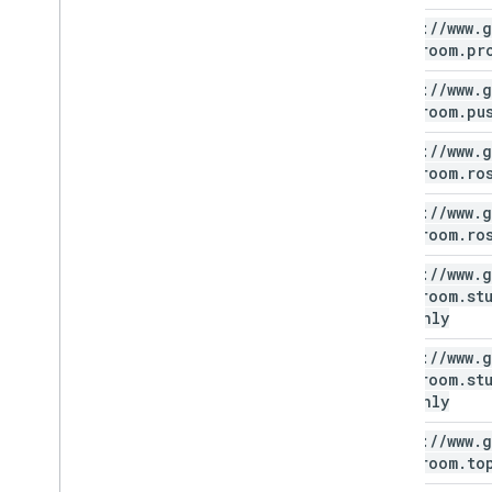
https:
/
/
www
.
g
classroom
.
pr
https:
/
/
www
.
g
classroom
.
pu
https:
/
/
www
.
g
classroom
.
ro
https:
/
/
www
.
g
classroom
.
ro
https:
/
/
www
.
g
classroom
.
st
readonly
https:
/
/
www
.
g
classroom
.
st
readonly
https:
/
/
www
.
g
classroom
.
to