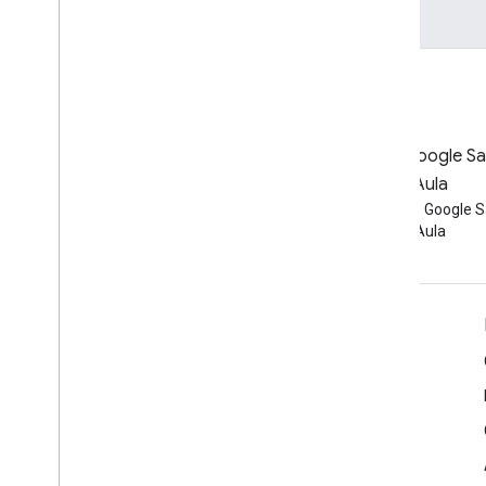
Blog
Blog do Google Sa
Leia o blog para
Aula
desenvolvedores do Google
Ler o blog do Google S
Workspace
Aula
Google Workspace para desenvolvedores
Visão geral da plataforma
Produtos para desenvolvedores
Notas da versão
Suporte para desenvolvedores