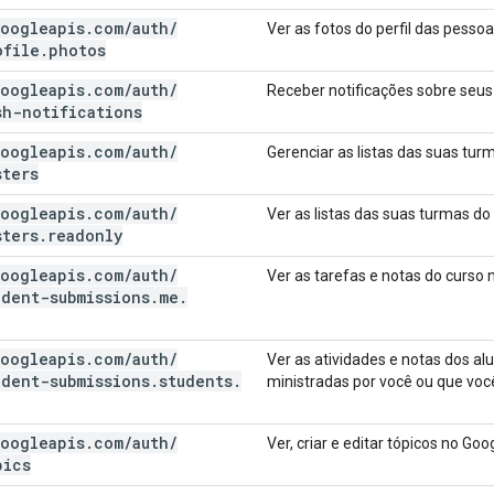
oogleapis
.
com
/
auth
/
Ver as fotos do perfil das pesso
ofile
.
photos
oogleapis
.
com
/
auth
/
Receber notificações sobre seus
sh-notifications
oogleapis
.
com
/
auth
/
Gerenciar as listas das suas tur
sters
oogleapis
.
com
/
auth
/
Ver as listas das suas turmas do
sters
.
readonly
oogleapis
.
com
/
auth
/
Ver as tarefas e notas do curso 
udent-submissions
.
me
.
oogleapis
.
com
/
auth
/
Ver as atividades e notas dos a
udent-submissions
.
students
.
ministradas por você ou que voc
oogleapis
.
com
/
auth
/
Ver, criar e editar tópicos no Goo
pics