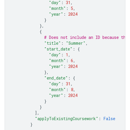
"day"
:
31
,
"month"
:
5
,
"year"
:
2024
}
},
{
# Does not include an ID because thi
"title"
:
"Summer"
,
"start_date"
:
{
"day"
:
1
,
"month"
:
6
,
"year"
:
2024
},
"end_date"
:
{
"day"
:
31
,
"month"
:
8
,
"year"
:
2024
}
}
],
"applyToExistingCoursework"
:
False
}