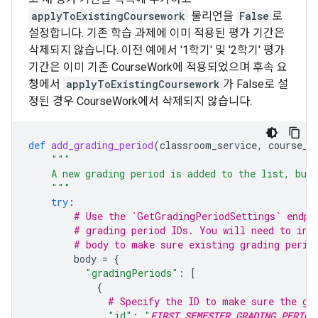
applyToExistingCoursework
불리언을
False
로
설정합니다. 기존 학습 과제에 이미 적용된 평가 기간은
삭제되지 않습니다. 이전 예에서 '1학기' 및 '2학기' 평가
기간은 이미 기존 CourseWork에 적용되었으며 후속 요
청에서
applyToExistingCoursework
가 False로 설
정된 경우 CourseWork에서 삭제되지 않습니다.
def
add_grading_period
(
classroom_service
,
course_i
"""
    A new grading period is added to the list, but 
    """
try
:
# Use the `GetGradingPeriodSettings` endpo
# grading period IDs. You will need to inc
# body to make sure existing grading perio
body
=
{
"gradingPeriods"
:
[
{
# Specify the ID to make sure the gr
"id"
:
"
FIRST_SEMESTER_GRADING_PERIOD