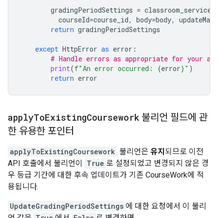
gradingPeriodSettings
=
classroom_service
.
courseId
=
course_id
,
body
=
body
,
updateMask
return
gradingPeriodSettings
except
HttpError
as
error
:
# Handle errors as appropriate for your ap
print
(
f
"An error occurred: 
{
error
}
"
)
return
error
apply
To
Existing
Coursework
불리언 필드에 관
한 유용한 포인터
applyToExistingCoursework
불리언은
유지
되므로 이전
API 호출에서 불리언이
True
로 설정되었고 변경되지 않은 경
우 등급 기간에 대한 후속 업데이트가 기존 CourseWork에 적
용됩니다.
UpdateGradingPeriodSettings
에 대한 요청에서 이 불리
언 값을
True
에서
False
로 변경하면