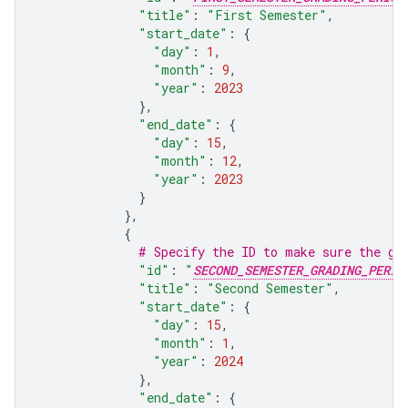
"title"
:
"First Semester"
,
"start_date"
:
{
"day"
:
1
,
"month"
:
9
,
"year"
:
2023
},
"end_date"
:
{
"day"
:
15
,
"month"
:
12
,
"year"
:
2023
}
},
{
# Specify the ID to make sure the gr
"id"
:
"
SECOND_SEMESTER_GRADING_PERIO
"title"
:
"Second Semester"
,
"start_date"
:
{
"day"
:
15
,
"month"
:
1
,
"year"
:
2024
},
"end_date"
:
{