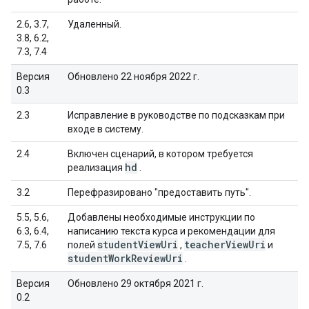
2.6, 3.7,
Удаленный.
3.8, 6.2,
7.3, 7.4
Версия
Обновлено 22 ноября 2022 г.
0.3
2.3
Исправление в руководстве по подсказкам при
входе в систему.
2.4
Включен сценарий, в котором требуется
hd
реализация
.
3.2
Перефразировано "предоставить путь".
5.5, 5.6,
Добавлены необходимые инструкции по
6.3, 6.4,
написанию текста курса и рекомендации для
student
View
Uri
teacher
View
Uri
7.5, 7.6
полей
,
и
student
Work
Review
Uri
.
Версия
Обновлено 29 октября 2021 г.
0.2