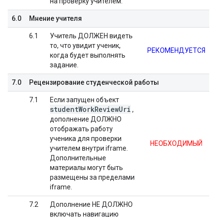
на проверку учителем.
6.0
Мнение учителя
6.1
Учитель ДОЛЖЕН видеть
то, что увидит ученик,
РЕКОМЕНДУЕТСЯ
когда будет выполнять
задание.
7.0
Рецензирование студенческой работы
7.1
Если запущен объект
student
Work
Review
Uri
,
дополнение ДОЛЖНО
отображать работу
ученика для проверки
НЕОБХОДИМЫЙ
учителем внутри iframe.
Дополнительные
материалы могут быть
размещены за пределами
iframe.
7.2
Дополнение НЕ ДОЛЖНО
включать навигацию