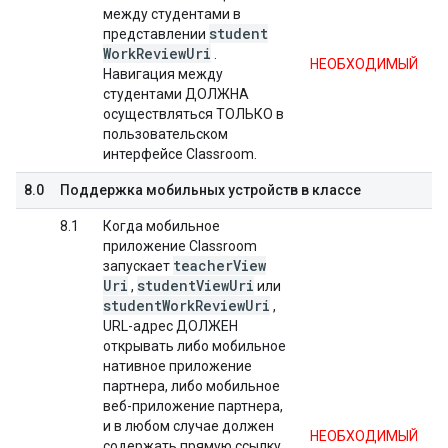
между студентами в
student
представлении
Work
Review
Uri
.
НЕОБХОДИМЫЙ
Навигация между
студентами ДОЛЖНА
осуществляться ТОЛЬКО в
пользовательском
интерфейсе Classroom.
8.0
Поддержка мобильных устройств в классе
8.1
Когда мобильное
приложение Classroom
teacher
View
запускает
Uri
student
View
Uri
,
или
student
Work
Review
Uri
,
URL-адрес ДОЛЖЕН
открывать либо мобильное
нативное приложение
партнера, либо мобильное
веб-приложение партнера,
и в любом случае должен
НЕОБХОДИМЫЙ
содержать прямую ссылку