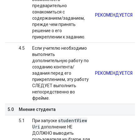
предварительно
ознакомиться с
РЕКОМЕНДУЕТСЯ
содержанием/заданием,
прежде чем принять
решение о его
прикреплении к заданию.
4.5
Если учителю необходимо
выполнить
дополнительную работу по
созданию контента/
задания перед его
РЕКОМЕНДУЕТСЯ
прикреплением, эту работу
СЛЕДУЕТ выполнить
непосредственно во
фрейме.
5.0
Мнение студента
student
View
5.1
При запуске
Uri
дополнение НЕ
ДОЛЖНО выводить
пользователя из iframe для