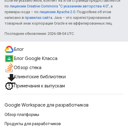
Если не указано иное, контент на этой странице предоставляется
по
лицензии Creative Commons "С указанием авторства 4.0"
, а
примеры кода – по
лицензии Apache 2.0
. Подробнее об этом
написано в
правилах сайта
. Java – это зарегистрированный
товарный знак корпорации Oracle и ее аффилированных лиц.
Последнее обновление: 2026-08-04 UTC.
Блог
Блог Google Класса
Обзор стека
file_download
Клиентские библиотеки
Примечания к выпускам
Google Workspace для разработчиков
Обзор платформы
Продукты для разработчиков