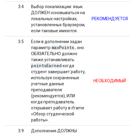
3.4
Выбор локализации: язык
ДОЛЖЕН основываться на
локальных настройках,
РЕКОМЕНДУЕТСЯ
установленных браузером,
если таковые имеются.
3.5
Если в дополнении задан
max
Points
параметр
, оно
ОБЯЗАТЕЛЬНО должно
также устанавливать
points
Earned
когда
студент завершает работу,
используя сохраненные
НЕОБХОДИМЫЙ
учетные данные
преподавателя
(рекомендуется), ИЛИ
когда преподаватель
открывает работу в iframe
«Обзор студенческой
работы».
3.9
Дополнения ДОЛЖНЫ