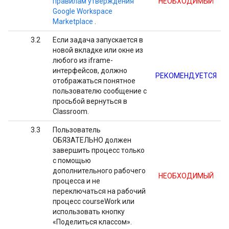
правилам утверждения
НЕОБХОДИМЫЙ
Google Workspace
Marketplace
.
3.2
Если задача запускается в
новой вкладке или окне из
любого из iframe-
интерфейсов, должно
РЕКОМЕНДУЕТСЯ
отображаться понятное
пользователю сообщение с
просьбой вернуться в
Classroom.
3.3
Пользователь
ОБЯЗАТЕЛЬНО должен
завершить процесс только
с помощью
дополнительного рабочего
НЕОБХОДИМЫЙ
процесса и не
переключаться на рабочий
процесс courseWork или
использовать кнопку
«Поделиться классом».