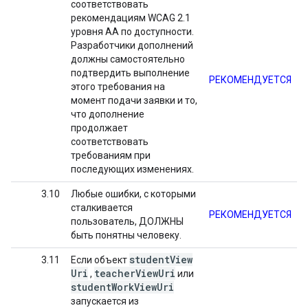
соответствовать
рекомендациям WCAG 2.1
уровня AA по доступности.
Разработчики дополнений
должны самостоятельно
подтвердить выполнение
РЕКОМЕНДУЕТСЯ
этого требования на
момент подачи заявки и то,
что дополнение
продолжает
соответствовать
требованиям при
последующих изменениях.
3.10
Любые ошибки, с которыми
сталкивается
РЕКОМЕНДУЕТСЯ
пользователь, ДОЛЖНЫ
быть понятны человеку.
student
View
3.11
Если объект
Uri
teacher
View
Uri
,
или
student
Work
View
Uri
запускается из