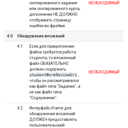
скопированного задания
НЕОБХОДИМЫЙ
или скопированного курса,
дополнение НЕ ДОЛЖНО
отображать страницу
ошибки во фрейме.
4.0
Обнаружение вложений
4.1
Если для прикрепления
файла требуется работа
студента, то вложенный
файл ОБЯЗАТЕЛЬНО
должен содержать
НЕОБХОДИМЫЙ
student
Work
Review
Uri
,
чтобы он рассматривался
как файл типа "Задание", а
не как файл типа
"Содержание".
4.2
Интерфейс iframe для
обнаружения вложений
ДОЛЖЕН предоставлять
пользовательский